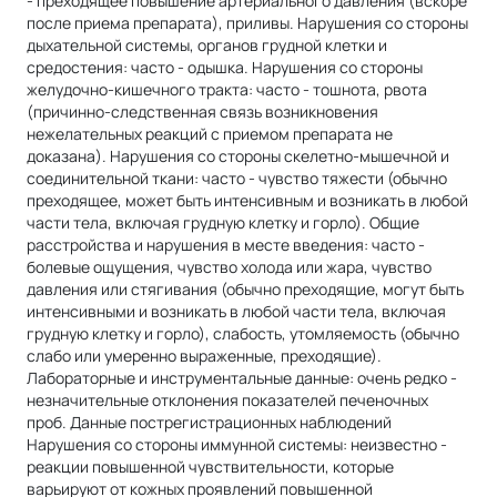
- преходящее повышение артериального давления (вскоре
после приема препарата), приливы. Нарушения со стороны
дыхательной системы, органов грудной клетки и
средостения: часто - одышка. Нарушения со стороны
желудочно-кишечного тракта: часто - тошнота, рвота
(причинно-следственная связь возникновения
нежелательных реакций с приемом препарата не
доказана). Нарушения со стороны скелетно-мышечной и
соединительной ткани: часто - чувство тяжести (обычно
преходящее, может быть интенсивным и возникать в любой
части тела, включая грудную клетку и горло). Общие
расстройства и нарушения в месте введения: часто -
болевые ощущения, чувство холода или жара, чувство
давления или стягивания (обычно преходящие, могут быть
интенсивными и возникать в любой части тела, включая
грудную клетку и горло), слабость, утомляемость (обычно
слабо или умеренно выраженные, преходящие).
Лабораторные и инструментальные данные: очень редко -
незначительные отклонения показателей печеночных
проб. Данные пострегистрационных наблюдений
Нарушения со стороны иммунной системы: неизвестно -
реакции повышенной чувствительности, которые
варьируют от кожных проявлений повышенной