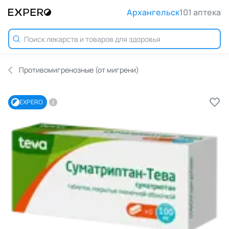
Архангельск
101 аптека
Противомигренозные (от мигрени)
EXPERO