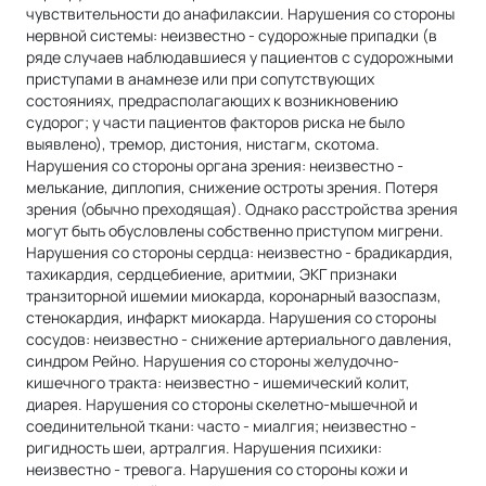
чувствительности до анафилаксии. Нарушения со стороны
нервной системы: неизвестно - судорожные припадки (в
ряде случаев наблюдавшиеся у пациентов с судорожными
приступами в анамнезе или при сопутствующих
состояниях, предрасполагающих к возникновению
судорог; у части пациентов факторов риска не было
выявлено), тремор, дистония, нистагм, скотома.
Нарушения со стороны органа зрения: неизвестно -
мелькание, диплопия, снижение остроты зрения. Потеря
зрения (обычно преходящая). Однако расстройства зрения
могут быть обусловлены собственно приступом мигрени.
Нарушения со стороны сердца: неизвестно - брадикардия,
тахикардия, сердцебиение, аритмии, ЭКГ признаки
транзиторной ишемии миокарда, коронарный вазоспазм,
стенокардия, инфаркт миокарда. Нарушения со стороны
сосудов: неизвестно - снижение артериального давления,
синдром Рейно. Нарушения со стороны желудочно-
кишечного тракта: неизвестно - ишемический колит,
диарея. Нарушения со стороны скелетно-мышечной и
соединительной ткани: часто - миалгия; неизвестно -
ригидность шеи, артралгия. Нарушения психики:
неизвестно - тревога. Нарушения со стороны кожи и