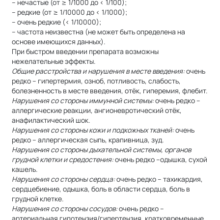
– нечастые (от ≥ 1/1000 до < 1/100);
– редкие (от ≥ 1/10000 до < 1/1000);
– очень редкие (< 1/10000);
– частота неизвестна (не может быть определена на
основе имеющихся данных).
При быстром введении препарата возможны
нежелательные эффекты.
Общие расстройства и нарушения в месте введения:
очень
редко – гипертермия, озноб, потливость, слабость,
болезненность в месте введения, отёк, гиперемия, флебит.
Нарушения со стороны иммунной системы:
очень редко –
аллергические реакции, ангионевротический отёк,
анафилактический шок.
Нарушения со стороны кожи и подкожных тканей:
очень
редко – аллергическая сыпь, крапивница, зуд.
Нарушения со стороны дыхательной системы, органов
грудной клетки и средостения:
очень редко –одышка, сухой
кашель.
Нарушения со стороны сердца:
очень редко – тахикардия,
сердцебиение, одышка, боль в области сердца, боль в
грудной клетке.
Нарушения со стороны сосудов:
очень редко –
артериальная гипотензия/гипертензия, кратковременные