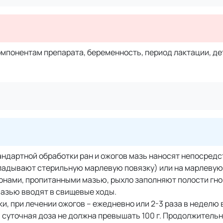
мпонентам препарата, беременность, период лактации, де
стандартной обработки ран и ожогов мазь наносят непосред
ладывают стерильную марлевую повязку) или на марлевую
онами, пропитанными мазью, рыхло заполняют полости гно
мазью вводят в свищевые ходы.
ки, при лечении ожогов – ежедневно или 2-3 раза в неделю
 суточная доза не должна превышать 100 г. Продолжитель