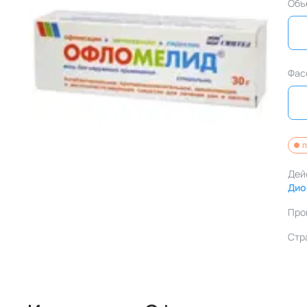
Объ
Фас
п
Дей
Дио
Про
Стр