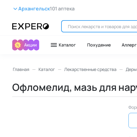
Архангельск
101 аптека
Акции
Каталог
Похудение
Аллерг
Главная
Каталог
Лекарственные средства
Дерм
Офломелид, мазь для нару
Фор