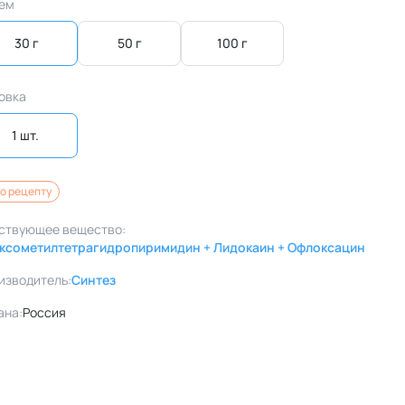
ем
30 г
50 г
100 г
овка
1 шт. 
о рецепту
ствующее вещество:
ксометилтетрагидропиримидин + Лидокаин + Офлоксацин
изводитель:
Синтез
ана:
Россия