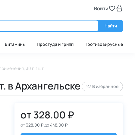
Войти
Войт
Найти
Витамины
Простуда и грипп
Противовирусные
рименения, 30 г, 1 шт.
т. в Архангельске
В избранное
от
328.00 ₽
от
328.00 ₽
до
448.00 ₽