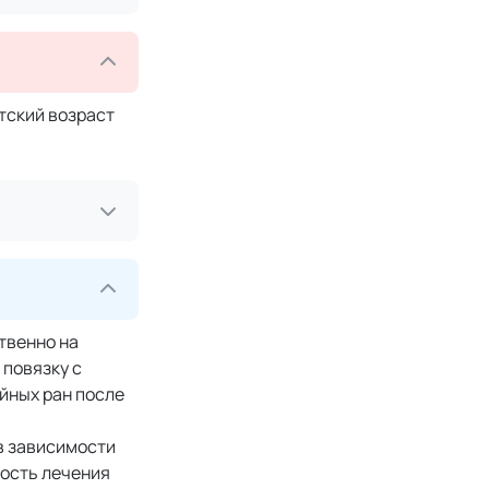
тский возраст
ственно на
 повязку с
йных ран после
 в зависимости
ность лечения