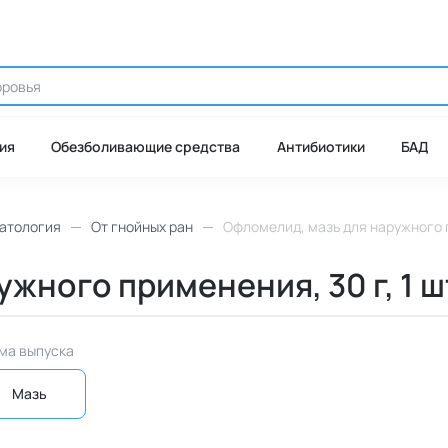
ия
Обезболивающие средства
Антибиотики
БАД
атология
От гнойных ран
Офломелид, мазь для наружного п
жного применения, 30 г, 1 ш
ма выпуска
Мазь