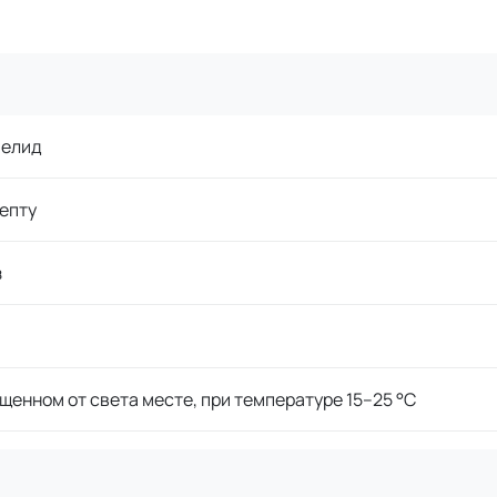
елид
епту
з
щенном от света месте, при температуре 15–25 °C