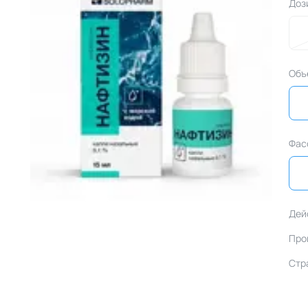
Доз
Объ
Фас
Дей
Про
Стр