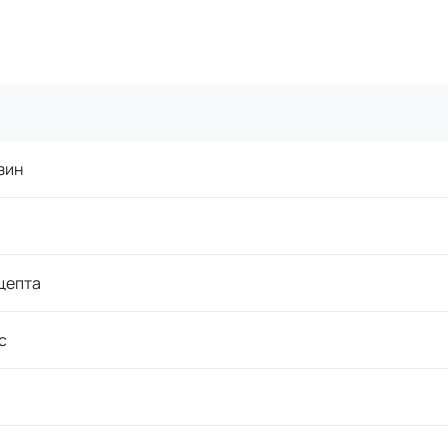
зин
цепта
с