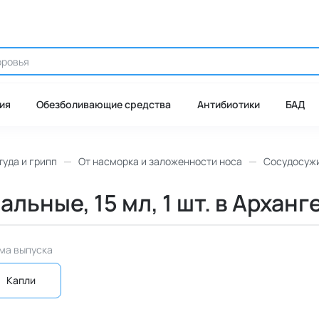
ия
Обезболивающие средства
Антибиотики
БАД
уда и грипп
От насморка и заложенности носа
Сосудосуж
альные, 15 мл, 1 шт. в Арханг
ма выпуска
Капли