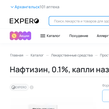
Архангельск
101 аптека
Акции
Каталог
Похудение
Аллерг
Главная
Каталог
Лекарственные средства
Прост
Нафтизин, 0.1%, капли наз
Фор
EXPERO