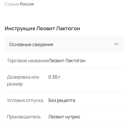
Страна:
Россия
Инструкция Леовит Лактогон
Основные сведения
Торговое название
Леовит Лактогон
Дозировка или
0.55 г
размер
Условия отпуска
Без рецепта
Производитель
Леовит нутрио