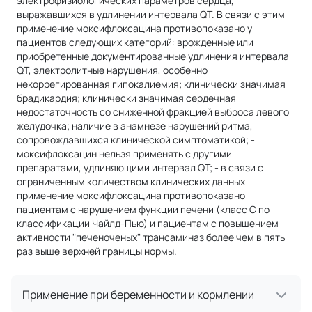
электрофизиологических параметров сердца,
выражавшихся в удлинении интервала QT. В связи с этим
применение моксифлоксацина противопоказано у
пациентов следующих категорий: врожденные или
приобретенные документированные удлинения интервала
QT, электролитные нарушения, особенно
некоррегированная гипокалиемия; клинически значимая
брадикардия; клинически значимая сердечная
недостаточность со сниженной фракцией выброса левого
желудочка; наличие в анамнезе нарушений ритма,
сопровождавшихся клинической симптоматикой; -
моксифлоксацин нельзя применять с другими
препаратами, удлиняющими интервал QT; - в связи с
ограниченным количеством клинических данных
применение моксифлоксацина противопоказано
пациентам с нарушением функции печени (класс С по
классификации Чайлд-Пью) и пациентам с повышением
активности "печеноченых" трансаминаз более чем в пять
раз выше верхней границы нормы.
Применение при беременности и кормлении