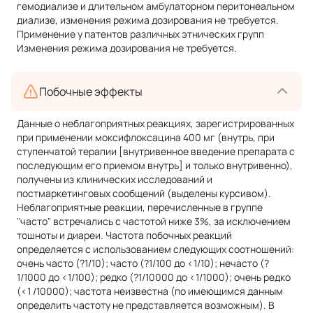
гемодиализе и длительном амбулаторном перитонеальном
диализе, изменения режима дозирования не требуется.
Применение у патентов различных этнических групп
Изменения режима дозирования не требуется.
Побочные эффекты
Данные о неблагоприятных реакциях, зарегистрированных
при применении моксифлоксацина 400 мг (внутрь, при
ступенчатой терапии [внутривенное введение препарата с
последующим его приемом внутрь] и только внутривенно),
получены из клинических исследований и
постмаркетинговых сообщений (выделены курсивом).
Неблагоприятные реакции, перечисленные в группе
"часто" встречались с частотой ниже 3%, за исключением
тошноты и диареи. Частота побочных реакций
определяется с использованием следующих соотношений:
очень часто (?1/10); часто (?1/100 до <1/10); нечасто (?
1/1000 до <1/100); редко (?1/10000 до <1/1000); очень редко
(<1 /10000); частота неизвестна (по имеющимся данным
определить частоту не представляется возможным). В