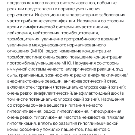
пределах каждого класса системы органов, побочные
реакции представлены в порядке уменьшения
серьезности. Инфекционные и паразитарные заболевания
часто: грибковые суперинфекции. Hapyшения со стороны
крови и лимфатической системы нечасто: анемия,
лейкопения, нейтропения, тромбоцитопения,
тромбоцитемия, удлинение протромбинового времени/
увеличение международного нормализованного
отношения (МНО); редко: изменение концентрации
тромбопластина; очень редко: повышение концентрации
протромбина/уменьшение МНО. Нарушения со стороны
иммунной системы нечасто: аллергические реакции, зуд,
сыпь, крапивница, эозинофилия; редко: анафилактические/
анафилактоидные реакции, ангионевротический отек,
включая отек гортани (потенциально угрожающий жизни);
очень редко: анафилактический/анафилактоидный шок (в
том числе потенциально угрожающий жизни). Нарушения
со стороны обмена веществ и питания нечасто:
гиперлипидемия; редко: гипергликемия, гиперурикемия;
очень редко: гипогликемия; частота неизвестна: тяжелая
гипогликемия, вплоть до развития гипогликемической
комы, особенно у пожилых пациентов, пациентов с