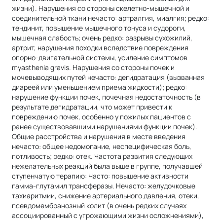
жизни). Нарушения со стороны скелетно-мышечной и
соединительной ткани нечасто: артралгия, миалгия; редко:
тендинит, повышение мышечного тонуса и судороги,
мышечная слабость; очень редко: разрывы сухожилий,
артрит, нарушения походки вследствие повреждения
опорно-двигательной системы, усиление симптомов
myasthenia gravis. Нарушения со стороны почек и
мочевыводящих путей нечасто: дегидратация (вызванная
диареей или уменьшением приема жидкости); редко:
нарушение функции почек, почечная недостаточность (в
результате дегидратации, что может привести к
повреждению почек, особенно у пожилых пациентов с
ранее существовавшими нарушениями функции почек).
Общие расстройства и нарушения в месте введения
нечасто: общее недомогание, неспецифическая боль,
потливость; редко: отек. Частота развития следующих
нежелательных реакций была выше в группе, получавшей
ступенчатую терапию: Часто: повышение активности
гамма-глутамил трансферазы. Нечасто: желудочковые
тахиаритмии, снижение артериального давления, отеки,
псевдомембранозный колит (в очень редких случаях
ассоциированный с угрожающими жизни осложнениями),