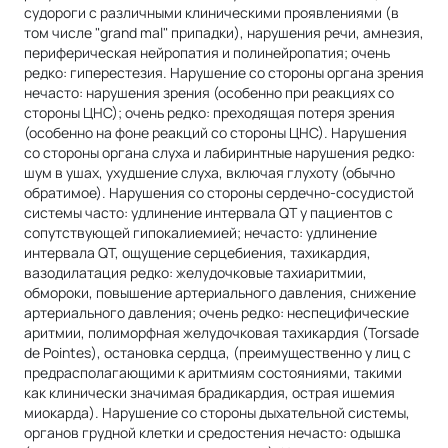
судороги с различными клиническими проявлениями (в
том числе "grand mal" припадки), нарушения речи, амнезия,
периферическая нейропатия и полинейропатия; очень
редко: гиперестезия. Нарушение со стороны органа зрения
нечасто: нарушения зрения (особенно при реакциях со
стороны ЦНС); очень редко: преходящая потеря зрения
(особенно на фоне реакций со стороны ЦНС). Hapyшения
со стороны органа слуха и лабиринтные нарушения редко:
шум в ушах, ухудшение слуха, включая глухоту (обычно
обратимое). Нарушения со стороны сердечно-сосудистой
системы часто: удлинение интервала QT у пациентов с
сопутствующей гипокалиемией; нечасто: удлинение
интервала QT, ощущение серцебиения, тахикардия,
вазодилатация редко: желудочковые тахиаритмии,
обмороки, повышение артериального давления, снижение
артериального давления; очень редко: неспецифические
аритмии, полиморфная желудочковая тахикардия (Torsade
de Pointes), остановка сердца, (преимущественно у лиц с
предрасполагающими к аритмиям состояниями, такими
как клинически значимая брадикардия, острая ишемия
миокарда). Нарушение со стороны дыхательной системы,
органов грудной клетки и средостения нечасто: одышка