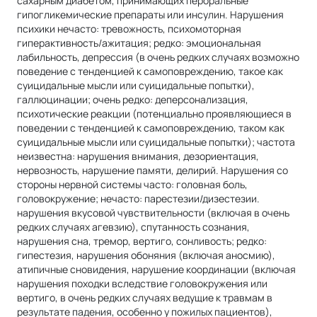
сахарным диабетом, принимающих пероральные
гипогликемические препараты или инсулин. Hapyшения
психики нечасто: тревожность, психомоторная
гиперактивность/ажитация; редко: эмоциональная
лабильность, депрессия (в очень редких случаях возможно
поведение с тенденцией к самоповреждению, такое как
суицидальные мысли или суицидальные попытки),
галлюцинации; очень редко: деперсонализация,
психотические реакции (потенциально проявляющиеся в
поведении с тенденцией к самоповреждению, таком как
суицидальные мысли или суицидальные попытки); частота
неизвестна: нарушения внимания, дезориентация,
нервозность, нарушение памяти, делирий. Нарушения со
стороны нервной системы часто: головная боль,
головокружение; нечасто: парестезии/дизестезии.
нарушения вкусовой чувствительности (включая в очень
редких случаях агевзию), спутанность сознания,
нарушения сна, тремор, вертиго, сонливость; редко:
гипестезия, нарушения обоняния (включая аносмию),
атипичные сновидения, нарушение координации (включая
нарушения походки вследствие головокружения или
вертиго, в очень редких случаях ведущие к травмам в
результате падения, особенно у пожилых пациентов),