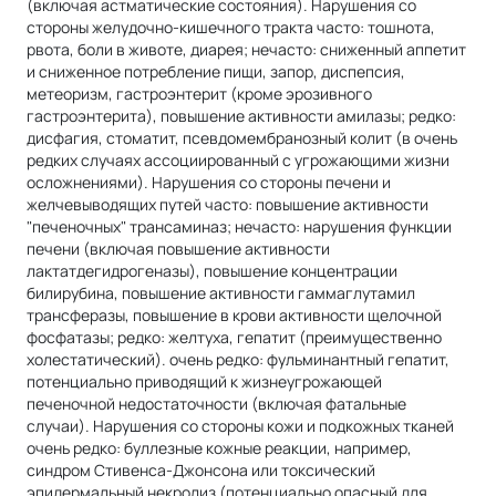
(включая астматические состояния). Нарушения со
стороны желудочно-кишечного тракта часто: тошнота,
рвота, боли в животе, диарея; нечасто: сниженный аппетит
и сниженное потребление пищи, запор, диспепсия,
метеоризм, гастроэнтерит (кроме эрозивного
гастроэнтерита), повышение активности амилазы; редко:
дисфагия, стоматит, псевдомембранозный колит (в очень
редких случаях ассоциированный с угрожающими жизни
осложнениями). Hapyшения со стороны печени и
желчевыводящих путей часто: повышение активности
"печеночных" трансаминаз; нечасто: нарушения функции
печени (включая повышение активности
лактатдегидрогеназы), повышение концентрации
билирубина, повышение активности гаммаглутамил
трансферазы, повышение в крови активности щелочной
фосфатазы; редко: желтуха, гепатит (преимущественно
холестатический). очень редко: фульминантный гепатит,
потенциально приводящий к жизнеугрожающей
печеночной недостаточности (включая фатальные
случаи). Нарушения со стороны кожи и подкожных тканей
очень редко: буллезные кожные реакции, например,
синдром Стивенса-Джонсона или токсический
эпидермальный некролиз (потенциально опасный для