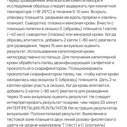
Перед проведением анализа компоненты набора и
исследуемые образцы следует выдержать при комнатной
температуре (+18-25°С) в течение 5-10 мин. Вскрыть
упаковку планшета, разрывая ее вдоль прорези и извлечь
планшет. Сыворотка, плазма и венозная кровь: Внести с
помощью пипетки в окошко S (образец) планшета 1 каплю
(~40 мкл) сыворотки (плазмы) или венозной крови. Когда
образец впитается, добавить 2 капли (~80 мкл) реагента
для разведения. Через 15 мин визуально оценить
результат. Использование капиллярной крови
непосредственно из пальца: Для получения капиллярной
крови обработать палец дезинфицирующей салфеткой и
проколоть его скарификатором. Позиционировать
проколотый скарификатором палец так, чтобы капля крови
находилась над окошком S (образец) планшета. Дать 2-м
каплям крови упасть в окошко. Когда кровь впитается,
добавить 2 капли (~80 мкл) реагента для разведения.
Через 15 мин визуально оценить результат. Не следует
интерпретировать результат позднее, чем через 20 минут.
ИНТЕРПРЕТАЦИЯ РЕЗУЛЬТАТОВ Регистрация результатов
визуальная. Положительный результат. Выявление в
тестовой зоне планшета двух линий розово-фиолетового
цвета на уровне маркировок Т (тест) и С (контроль)