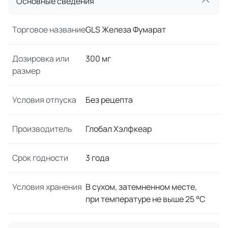
Основные сведения
Торговое название
GLS Железа Фумарат
Дозировка или
300 мг
размер
Условия отпуска
Без рецепта
Производитель
Глобал Хэлфкеар
Срок годности
3 года
Условия хранения
В сухом, затемненном месте,
при температуре не выше 25 °C