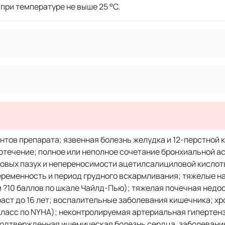
 при температуре не выше 25 °C.
тов препарата; язвенная болезнь желудка и 12-перстной к
отечение; полное или неполное сочетание бронхиальной ас
совых пазух и непереносимости ацетилсалициловой кисло­т
 беременность и период грудного вскармливания; тяжелые 
и ?10 баллов по шкале Чайлд-Пью); тяжелая почечная недо
раст до 16 лет; воспалительные заболевания кишечника; х
класс по NYHA); неконтролируемая артериальная гипертенз
 подтвержденная ишемическая болезнь сердца, заболевани