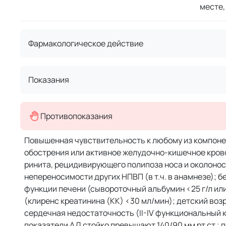
месте,
Фармакологическое действие
Показания
Противопоказания
Повышенная чувствительность к любому из компонен
обострения или активное же­лудочно-кишечное кров
ринита, рецидивирующе­го полипоза носа и околоно
непереносимости других НПВП (в т.ч. в анамнезе);
функции печени (сывороточный альбумин <25 г/л ил
(клиренс креатинина (КК) <30 мл/мин); детский воз
сердечная недостаточность (II-IV функциональный 
показатели АД стойко превышают 140/90 мм рт.ст.;