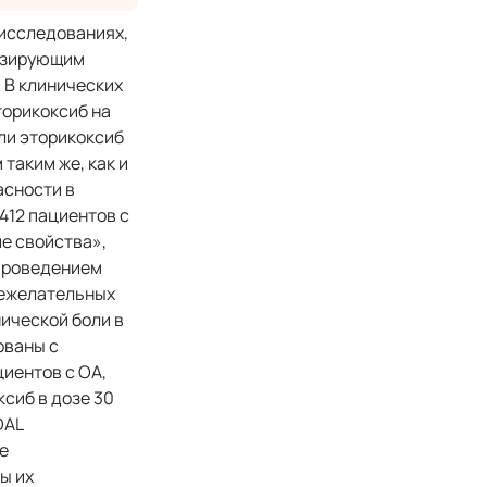
 исследованиях,
лозирующим
 В клинических
торикоксиб на
ли эторикоксиб
 таким же, как и
асности в
412 пациентов с
ие свойства»,
 проведением
 нежелательных
ической боли в
ованы с
циентов с ОА,
сиб в дозе 30
DAL
де
ы их