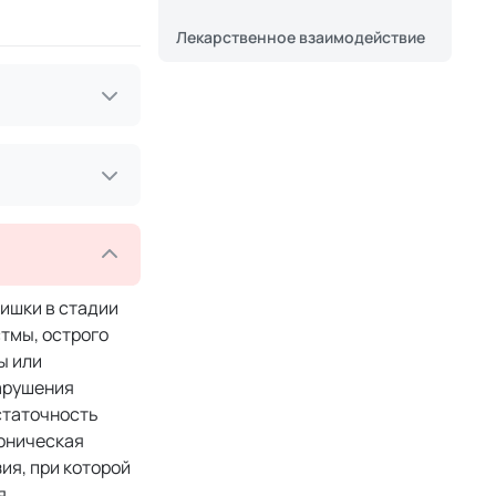
Лекарственное взаимодействие
ишки в стадии
тмы, острого
ы или
нарушения
статочность
роническая
ия, при которой
я