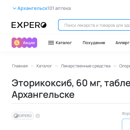
Архангельск
101 аптека
Акции
Каталог
Похудение
Аллерг
Главная
Каталог
Лекарственные средства
Опор
Эторикоксиб, 60 мг, табл
Архангельске
Фор
EXPERO