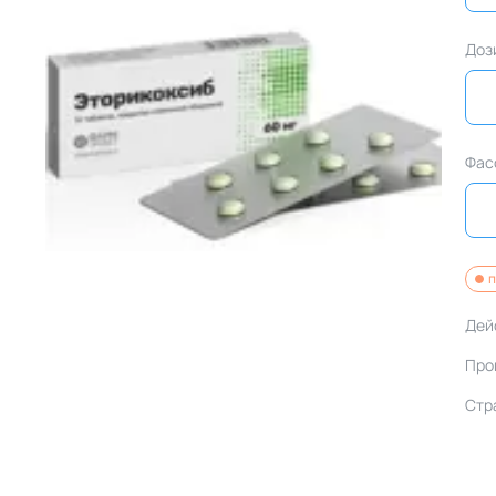
Доз
Фас
п
Дей
Про
Стр