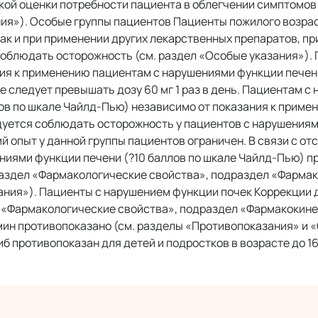
ой оценки потребности пациента в облегчении симптомов 
ния»). Особые группы пациентов Пациенты пожилого возра
Как и при применении других лекарственных препаратов, п
соблюдать осторожность (см. раздел «Особые указания»).
ия к применению пациентам с нарушениями функции печен
е следует превышать дозу 60 мг 1 раз в день. Пациентам с
лов по шкале Чайлд-Пью) независимо от показания к приме
ендуется соблюдать осторожность у пациентов с нарушения
й опыт у данной группы пациентов ограничен. В связи с от
ниями функции печени (?10 баллов по шкале Чайлд-Пью) п
раздел «Фармакологические свойства», подраздел «Фармак
ния»). Пациенты с нарушением функции почек Коррекции 
ел «Фармакологические свойства», подраздел «Фармакокине
мин противопоказано (см. разделы «Противопоказания» и 
 противопоказан для детей и подростков в возрасте до 16 