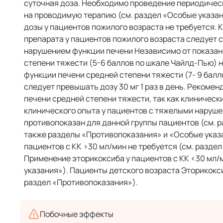
суточная доза. Необходимо проведение периодическ
на проводимую терапию (см. раздел «Особые указа
дозы у пациентов пожилого возраста не требуется. 
препарата у пациентов пожилого возраста следует 
нарушением функции печени Независимо от показан
степени тяжести (5-6 баллов по шкале Чайлд-Пью) н
функции печени средней степени тяжести (7- 9 бал
следует превышать дозу 30 мг 1 раз в день. Реком
печени средней степени тяжести, так как клинически
клинического опыта у пациентов с тяжелыми наруше
противопоказан для данной группы пациентов (см. 
также разделы «Противопоказания» и «Особые указа
пациентов с КК >30 мл/мин не требуется (см. разд
Применение эторикоксиба у пациентов с КК <30 мл/
указания»). Пациенты детского возраста Эторикоксиб
раздел «Противопоказания»).
Побочные эффекты