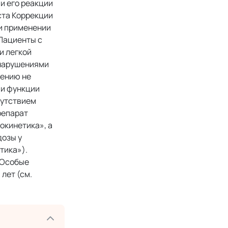
и его реакции
ста Коррекции
ри применении
 Пациенты с
и легкой
 нарушениями
нению не
ми функции
сутствием
репарат
окинетика», а
дозы у
тика»).
«Особые
лет (см.