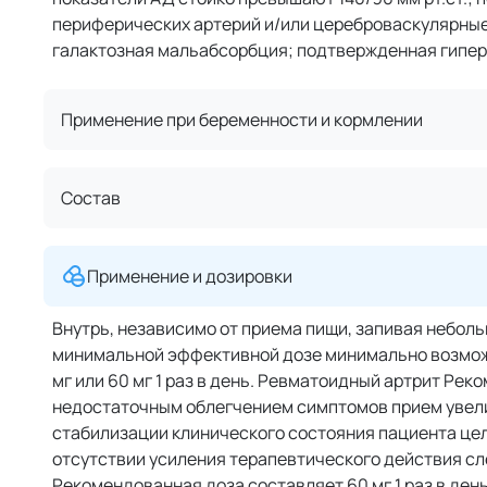
периферических артерий и/или цереброваскулярные
галактозная мальабсорбция; подтвержденная гипер
Применение при беременности и кормлении
Состав
Применение и дозировки
Внутрь, независимо от приема пищи, запивая небол
минимальной эффективной дозе минимально возмож
мг или 60 мг 1 раз в день. Ревматоидный артрит Рек
недостаточным облегчением симптомов прием увелич
стабилизации клинического состояния пациента целе
отсутствии усиления терапевтического действия с
Рекомендованная доза составляет 60 мг 1 раз в де