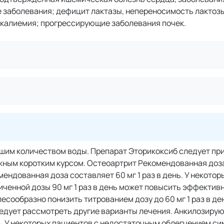
 заболевания; дефицит лактазы, непереносимость лактозы
калиемия; прогрессирующие заболевания почек.
ьшим количеством воды. Препарат Эторикоксиб следует пр
ным коротким курсом. Остеоартрит Рекомендованная доза
омендованная доза составляет 60 мг 1 раз в день. У некотор
енной дозы 90 мг 1 раз в день может повысить эффективн
сообразно понизить титрованием дозу до 60 мг 1 раз в де
ледует рассмотреть другие варианты лечения. Анкилозиру
нь. У некоторых пациентов с недостаточным облегчением с