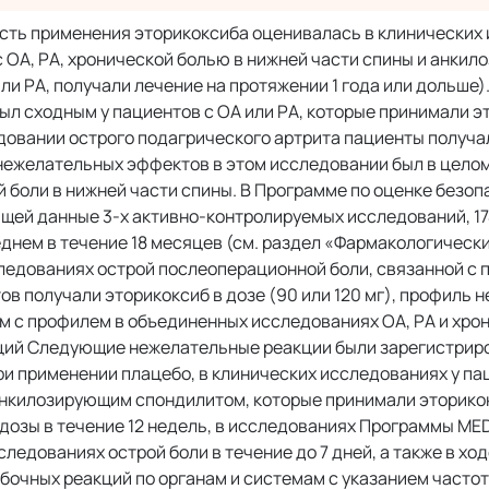
сть применения эторикоксиба оценивалась в клинических
 с ОА, РА, хронической болью в нижней части спины и анки
и РА, получали лечение на протяжении 1 года или дольше).
 сходным у пациентов с ОА или РА, которые принимали э
едовании острого подагрического артрита пациенты получа
ль нежелательных эффектов в этом исследовании был в целом
 боли в нижней части спины. В Программе по оценке безоп
ей данные 3-х активно-контролируемых исследований, 17
реднем в течение 18 месяцев (см. раздел «Фармакологическ
ледованиях острой послеоперационной боли, связанной с
ов получали эторикоксиб в дозе (90 или 120 мг), профиль
м с профилем в объединенных исследованиях ОА, РА и хрон
ций Следующие нежелательные реакции были зарегистрир
и применении плацебо, в клинических исследованиях у па
 анкилозирующим спондилитом, которые принимали эторикок
 дозы в течение 12 недель, в исследованиях Программы ME
ледованиях острой боли в течение до 7 дней, а также в хо
очных реакций по органам и системам с указанием частот