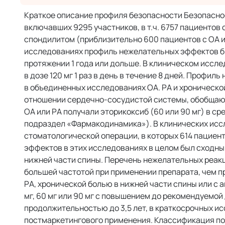
Краткое описание профиля безопасности Безопасно
включавших 9295 участников, в т.ч. 6757 пациентов
спондилитом (приблизительно 600 пациентов с ОА ил
исследованиях профиль нежелательных эффектов был
протяжении 1 года или дольше. В клиническом иссл
в дозе 120 мг 1 раз в день в течение 8 дней. Профи
в объединенных исследованиях ОА. РА и хронической
отношении сердечно-сосудистой системы, обобщающ
ОА или РА получали эторикоксиб (60 или 90 мг) в с
подраздел «Фармакодинамика»). В клинических исс
стоматологической операции, в которых 614 пациент
эффектов в этих исследованиях в целом был сходны
нижней части спины. Перечень нежелательных реак
большей частотой при применении препарата, чем пр
РА, хронической болью в нижней части спины или с
мг, 60 мг или 90 мг с повышением до рекомендуемой
продолжительностью до 3,5 лет, в краткосрочных исс
постмаркетингового применения. Классификация поб