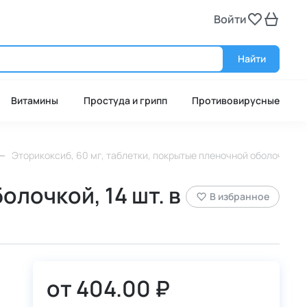
Войти
Войт
Найти
Витамины
Простуда и грипп
Противовирусные
Эторикоксиб, 60 мг, таблетки, покрытые пленочной оболочкой, 1
олочкой, 14 шт. в
В избранное
от
404.00 ₽