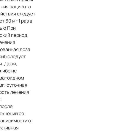
яния пациента
ействия следует
 60 мг 1 раз в
лью При
ский период.
менения
дованная доза
сиб следует
. Дозы,
либо не
вматоидном
мг; суточная
ость лечения
;
 после
ожнений со
зависимости от
ективная