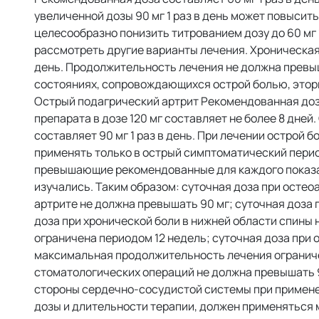
увеличенной дозы 90 мг 1 раз в день может повыси
целесообразно понизить титрованием дозу до 60 мг 
рассмотреть другие варианты лечения. Хроническая 
день. Продолжительность лечения не должна превы
состояниях, сопровождающихся острой болью, этор
Острый подагрический артрит Рекомендованная доза
препарата в дозе 120 мг составляет не более 8 дне
составляет 90 мг 1 раз в день. При лечении острой
применять только в острый симптоматический пери
превышающие рекомендованные для каждого показа
изучались. Таким образом: суточная доза при остео
артрите не должна превышать 90 мг; суточная доза
доза при хронической боли в нижней области спины
ограничена периодом 12 недель; суточная доза при 
максимальная продолжительность лечения ограничен
стоматологических операций не должна превышать 90
стороны сердечно-сосудистой системы при примене
дозы и длительности терапии, должен применяться