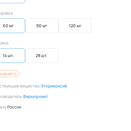
ировка
60 мг
90 мг
120 мг
овка
14 шт. 
28 шт. 
о рецепту
ствующее вещество:
Эторикоксиб
изводитель:
Фармпроект
ана:
Россия