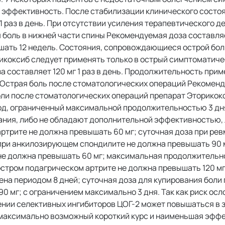
ть эффективность. После стабилизации клинического состо
1 раз в день. При отсутствии усиления терапевтического д
боль в нижней части спины Рекомендуемая доза составляет
шать 12 недель. Состояния, сопровождающиеся острой бо
икоксиб следует применять только в острый симптоматиче
 составляет 120 мг 1 раз в день. Продолжительность при
й. Острая боль после стоматологических операций Рекомен
 боли после стоматологических операций препарат Эторикок
од, ограниченный максимальной продолжительностью 3 дня
ния, либо не обладают дополнительной эффективностью, 
артрите не должна превышать 60 мг; суточная доза при ре
 при анкилозирующем спондилите не должна превышать 90 
 не должна превышать 60 мг; максимальная продолжительн
остром подагрическом артрите не должна превышать 120 мг
а периодом 8 дней; суточная доза для купирования боли
 мг; с ограничением максимально 3 дня. Так как риск осл
нии селективных ингибиторов ЦОГ-2 может повышаться в 
 максимально возможный короткий курс и наименьшая эфф