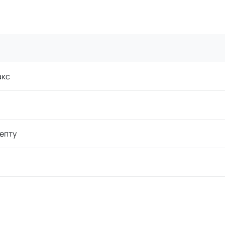
акс
епту