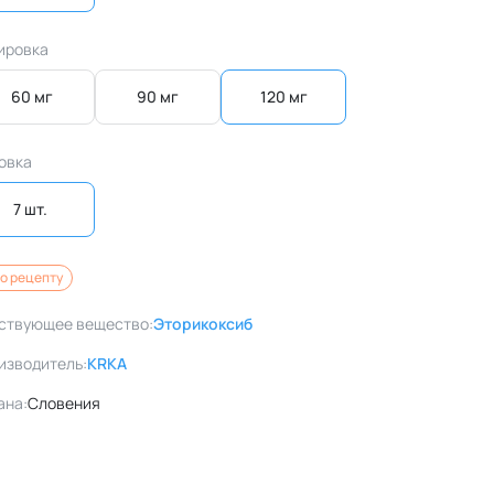
ировка
60 мг
90 мг
120 мг
овка
7 шт. 
о рецепту
ствующее вещество:
Эторикоксиб
изводитель:
KRKA
ана:
Словения