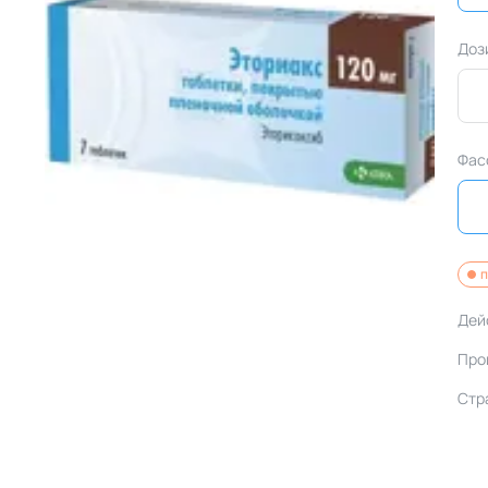
Доз
Фас
п
Дей
Про
Стр