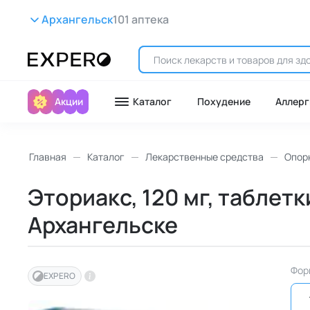
Архангельск
101 аптека
Акции
Каталог
Похудение
Аллерг
Главная
Каталог
Лекарственные средства
Опор
Эториакс, 120 мг, таблетк
Архангельске
Фор
EXPERO