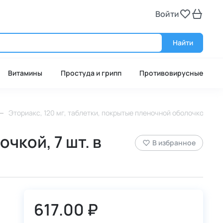
Войти
Войт
Найти
Витамины
Простуда и грипп
Противовирусные
Эториакс, 120 мг, таблетки, покрытые пленочной оболочкой, 7 ш
чкой, 7 шт. в
В избранное
617.00 ₽