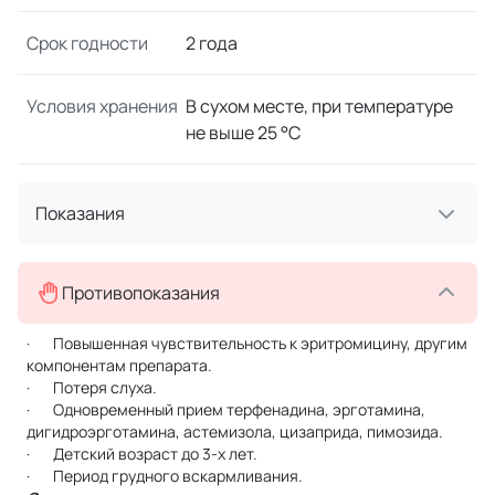
Срок годности
2 года
Условия хранения
В сухом месте, при температуре
не выше 25 °C
Показания
Противопоказания
· Повышенная чувствительность к эритромицину, другим
компонентам препарата.
· Потеря слуха.
· Одновременный прием терфенадина, эрготамина,
дигидроэрготамина, астемизола, цизаприда, пимозида.
· Детский возраст до 3-х лет.
· Период грудного вскармливания.