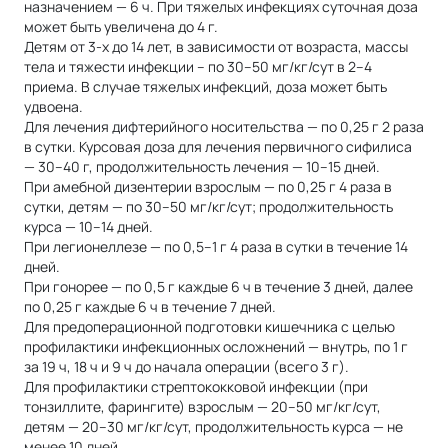
назначением — 6 ч. При тяжелых инфекциях суточная доза
может быть увеличена до 4 г.
Детям от 3-х до 14 лет, в зависимости от возраста, массы
тела и тяжести инфекции – по 30–50 мг/кг/сут в 2–4
приема. В случае тяжелых инфекций, доза может быть
удвоена.
Для лечения дифтерийного носительства — по 0,25 г 2 раза
в сутки. Курсовая доза для лечения первичного сифилиса
— 30–40 г, продолжительность лечения — 10–15 дней.
При амебной дизентерии взрослым — по 0,25 г 4 раза в
сутки, детям — по 30–50 мг/кг/сут; продолжительность
курса — 10–14 дней.
При легионеллезе — по 0,5–1 г 4 раза в сутки в течение 14
дней.
При гонорее — по 0,5 г каждые 6 ч в течение 3 дней, далее
по 0,25 г каждые 6 ч в течение 7 дней.
Для предоперационной подготовки кишечника с целью
профилактики инфекционных осложнений — внутрь, по 1 г
за 19 ч, 18 ч и 9 ч до начала операции (всего 3 г).
Для профилактики стрептококковой инфекции (при
тонзиллите, фарингите) взрослым — 20–50 мг/кг/сут,
детям — 20–30 мг/кг/сут, продолжительность курса — не
менее 10 дней.