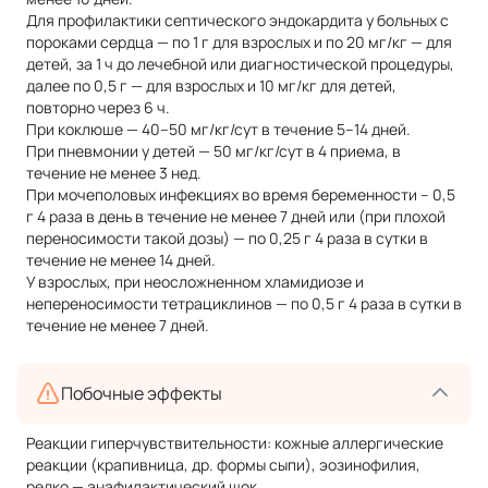
Для профилактики септического эндокардита у больных с
пороками сердца — по 1 г для взрослых и по 20 мг/кг — для
детей, за 1 ч до лечебной или диагностической процедуры,
далее по 0,5 г — для взрослых и 10 мг/кг для детей,
повторно через 6 ч.
При коклюше — 40–50 мг/кг/сут в течение 5–14 дней.
При пневмонии у детей — 50 мг/кг/сут в 4 приема, в
течение не менее 3 нед.
При мочеполовых инфекциях во время беременности – 0,5
г 4 раза в день в течение не менее 7 дней или (при плохой
переносимости такой дозы) — по 0,25 г 4 раза в сутки в
течение не менее 14 дней.
У взрослых, при неосложненном хламидиозе и
непереносимости тетрациклинов — по 0,5 г 4 раза в сутки в
течение не менее 7 дней.
Побочные эффекты
Реакции гиперчувствительности: кожные аллергические
реакции (крапивница, др. формы сыпи), эозинофилия,
редко — анафилактический шок.