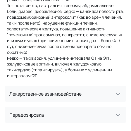
Тошнота, рвота, гастралгия, тенезмы, абдоминальные
боли, диарея, дисбактериоз, редко — кандидоз полости рта,
псевдомембранозный энтероколит (как во время лечения,
так и после него), нарушение функции печени,
холестатическая желтуха, повышение активности
"печеночных" трансаминаз, панкреатит, снижение слуха и/
или шум в ушах (при применении высоких доз — более 4 г/
сут, снижение слуха после отмены препарата обычно
обратимо).
Редко — тахикардия, удлинение интервала QT на ЭКГ,
желудочковые аритмии, включая желудочковую
тахикардию (типа «пируэт»), у больных с удлиненным
интервалом QT.
Лекарственное взаимодействие
Передозировка