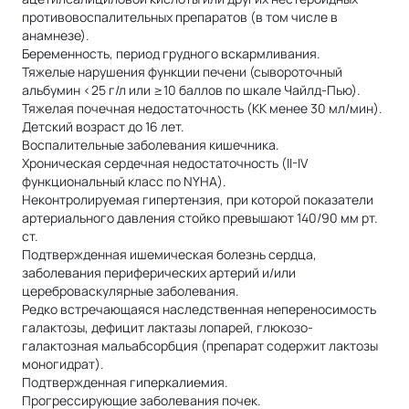
противовоспалительных препаратов (в том числе в
анамнезе).
Беременность, период грудного вскармливания.
Тяжелые нарушения функции печени (сывороточный
альбумин <25 г/л или ≥10 баллов по шкале Чайлд-Пью).
Тяжелая почечная недостаточность (КК менее 30 мл/мин).
Детский возраст до 16 лет.
Воспалительные заболевания кишечника.
Хроническая сердечная недостаточность (II-IV
функциональный класс по NYHA).
Неконтролируемая гипертензия, при которой показатели
артериального давления стойко превышают 140/90 мм рт.
ст.
Подтвержденная ишемическая болезнь сердца,
заболевания периферических артерий и/или
цереброваскулярные заболевания.
Редко встречающаяся наследственная непереносимость
галактозы, дефицит лактазы лопарей, глюкозо-
галактозная мальабсорбция (препарат содержит лактозы
моногидрат).
Подтвержденная гиперкалиемия.
Прогрессирующие заболевания почек.