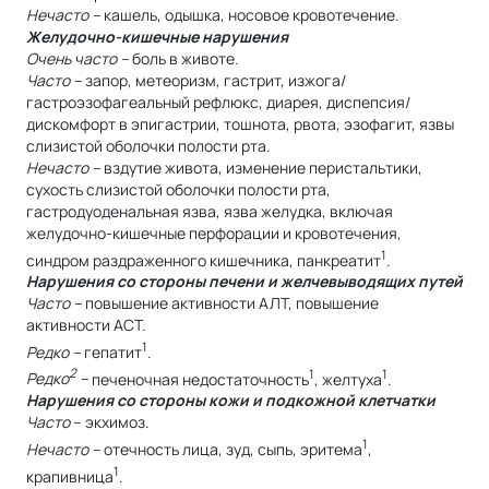
Нечасто –
кашель, одышка, носовое кровотечение.
Желудочно-кишечные нарушения
Очень часто –
боль в животе.
Часто –
запор, метеоризм, гастрит, изжога/
гастроэзофагеальный рефлюкс, диарея, диспепсия/
дискомфорт в эпигастрии, тошнота, рвота, эзофагит, язвы
слизистой оболочки полости рта.
Нечасто –
вздутие живота, изменение перистальтики,
сухость слизистой оболочки полости рта,
гастродуоденальная язва, язва желудка, включая
желудочно-кишечные перфорации и кровотечения,
1
синдром раздраженного кишечника, панкреатит
.
Нарушения со стороны печени и желчевыводящих путей
Часто –
повышение активности АЛТ, повышение
активности ACT.
1
Редко –
гепатит
.
2
1
1
Редко
–
печеночная недостаточность
, желтуха
.
Нарушения со стороны кожи и подкожной клетчатки
Часто
– экхимоз.
1
Нечасто –
отечность лица, зуд, сыпь, эритема
,
1
крапивница
.