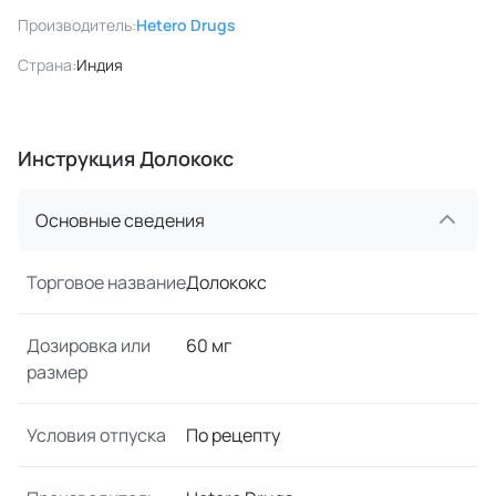
Производитель:
Hetero Drugs
Страна:
Индия
Инструкция Долококс
Основные сведения
Торговое название
Долококс
Дозировка или
60 мг
размер
Условия отпуска
По рецепту