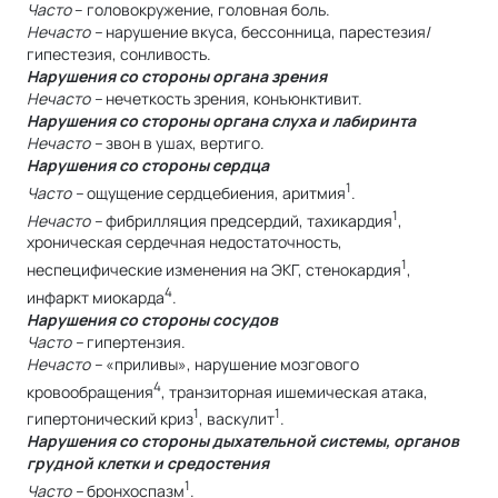
Часто
– головокружение, головная боль.
Нечасто –
нарушение вкуса, бессонница, парестезия/
гипестезия, сонливость.
Нарушения со стороны органа зрения
Нечасто –
нечеткость зрения, конъюнктивит.
Нарушения со стороны органа слуха и лабиринта
Нечасто –
звон в ушах, вертиго.
Нарушения со стороны сердца
1
Часто –
ощущение сердцебиения, аритмия
.
1
Нечасто –
фибрилляция предсердий, тахикардия
,
хроническая сердечная недостаточность,
1
неспецифические изменения на ЭКГ, стенокардия
,
4
инфаркт миокарда
.
Нарушения со стороны сосудов
Часто –
гипертензия.
Нечасто –
«приливы», нарушение мозгового
4
кровообращения
, транзиторная ишемическая атака,
1
1
гипертонический криз
, васкулит
.
Нарушения со стороны дыхательной системы, органов
грудной клетки и средостения
1
Часто –
бронхоспазм
.