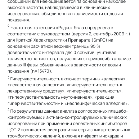
сообщений для нее оценивается па основании наиболее
высокой частоты, наблюдавшейся в клинических
исследованиях, объединенных в зависимости от дозы и
показания.
2
Частотная категория «Редко» была определена в
соответствии с руководством (версия 2, сентябрь 2009 г.)
для Краткой Характеристики Препарата (SmPC) на
основании расчетной верхней границы 95 %
доверительного интервала для 0 событий, учитывая
количество пациентов, получавших эторикоксиб в анализе
данных III фазы, объединенных в зависимости от дозы и
показания (n=15470).
3
Гиперчувствительность включает термины «аллергия»,
«лекарственная аллергия», «гиперчувствительность к
лекарственному средству», «гиперчувствительность»,
«гиперчувствительность неуточненная», «реакция
гиперчувствительности» и «неспецифическая аллергия».
4
По результатам данных анализа долгосрочных плацебо-
контролируемых и активно-контролируемых клинических
исследований при применении селективных ингибиторов
ЦОГ-2 повышается риск развития серьезных артериальных
тромботических явлений, включая инфаркт миокарда и