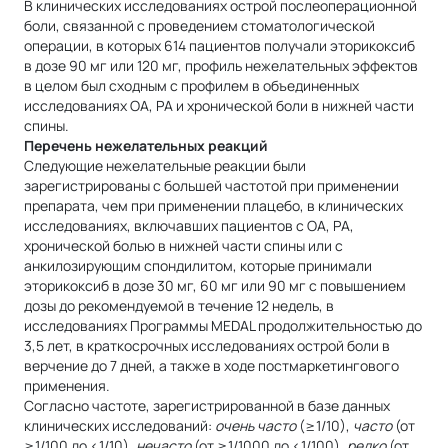
В клинических исследованиях острой послеоперационной
боли, связанной с проведением стоматологической
операции, в которых 614 пациентов получали эторикоксиб
в дозе 90 мг или 120 мг, профиль нежелательных эффектов
в целом был сходным с профилем в объединенных
исследованиях ОА, РА и хронической боли в нижней части
спины.
Перечень нежелательных реакций
Следующие нежелательные реакции были
зарегистрированы с большей частотой при применении
препарата, чем при применении плацебо, в клинических
исследованиях, включавших пациентов с ОА, РА,
хронической болью в нижней части спины или с
анкилозирующим спондилитом, которые принимали
эторикоксиб в дозе 30 мг, 60 мг или 90 мг с повышением
дозы до рекомендуемой в течение 12 недель, в
исследованиях Программы MEDAL продолжительностью до
3,5 лет, в краткосрочных исследованиях острой боли в
верчение до 7 дней, а также в ходе постмаркетингового
применения.
Согласно частоте, зарегистрированной в базе данных
клинических исследований:
очень часто
(≥1/10),
часто
(от
≥1/100 до <1/10),
нечасто
(от ≥1/1000 до <1/100),
редко
(от