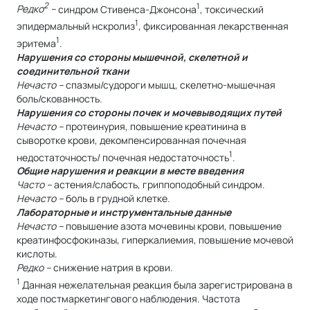
2
1
Редко
–
синдром Стивенса-Джонсона
, токсический
1
эпидермальный нскролиз
, фиксированная лекарственная
1
эритема
.
Нарушения со стороны мышечной, скелетной и
соединительной ткани
Нечасто –
спазмы/судороги мышц, скелетно-мышечная
боль/скованность.
Нарушения со стороны почек и мочевыводящих путей
Нечасто –
протеинурия, повышение креатинина в
сыворотке крови, декомпенсированная почечная
1
недостаточность/ почечная недостаточность
.
Общие нарушения и реакции в месте введения
Часто –
астения/слабость, гриппоподобный синдром.
Нечасто –
боль в грудной клетке.
Лабораторные и инструментальные данные
Нечасто –
повышение азота мочевины крови, повышение
креатинфосфокиназы, гиперкалиемия, повышение мочевой
кислоты.
Редко –
снижение натрия в крови.
1
Данная нежелательная реакция была зарегистрирована в
ходе постмаркетингового наблюдения. Частота