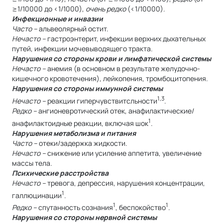
≥1/10000 до <1/1000),
очень редко
(<1/10000).
Инфекционные и инвазии
Часто –
альвеолярный остит.
Нечасто –
гастроэнтерит, инфекции верхних дыхательных
путей, инфекции мочевыводящего тракта.
Нарушения со стороны крови и лимфатической системы
Нечасто –
анемия (в основном в результате желудочно-
кишечного кровотечения), лейкопения, тромбоцитопения.
Нарушения со стороны иммунной системы
1,3
Нечасто –
реакции гиперчувствитсльности
.
Редко –
ангионевротический отек, анафилактические/
1
анафилактоидные реакции, включая шок
.
Нарушения метаболизма и питания
Часто –
отеки/задержка жидкости.
Нечасто –
снижение или усиление аппетита, увеличение
массы тела.
Психические расстройства
Нечасто –
тревога, депрессия, нарушения концентрации,
1
галлюцинации
.
1
1
Редко –
спутанность сознания
, беспокойство
.
Нарушения со стороны нервной системы