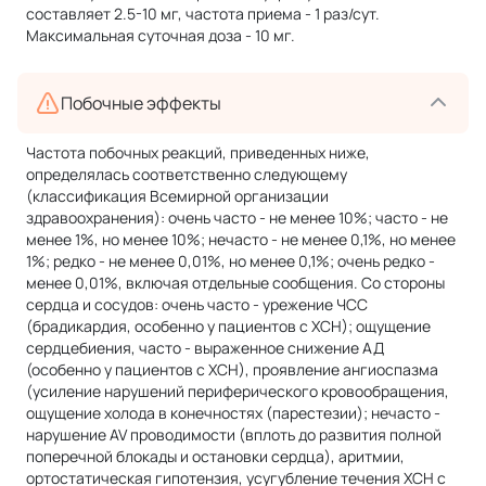
составляет 2.5-10 мг, частота приема - 1 раз/сут.
Максимальная суточная доза - 10 мг.
Побочные эффекты
Частота побочных реакций, приведенных ниже,
определялась соответственно следующему
(классификация Всемирной организации
здравоохранения): очень часто - не менее 10%; часто - не
менее 1%, но менее 10%; нечасто - не менее 0,1%, но менее
1%; редко - не менее 0,01%, но менее 0,1%; очень редко -
менее 0,01%, включая отдельные сообщения. Со стороны
сердца и сосудов: очень часто - урежение ЧСС
(брадикардия, особенно у пациентов с ХСН); ощущение
сердцебиения, часто - выраженное снижение АД
(особенно у пациентов с ХСН), проявление ангиоспазма
(усиление нарушений периферического кровообращения,
ощущение холода в конечностях (парестезии); нечасто -
нарушение AV проводимости (вплоть до развития полной
поперечной блокады и остановки сердца), аритмии,
ортостатическая гипотензия, усугубление течения ХСН с