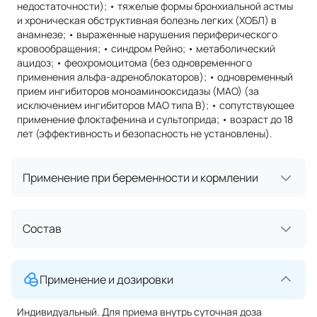
недостаточности); • тяжелые формы бронхиальной астмы
и хроническая обструктивная болезнь легких (ХОБЛ) в
анамнезе; • выраженные нарушения периферического
кровообращения; • синдром Рейно; • метаболический
ацидоз; • феохромоцитома (без одновременного
применения альфа-адреноблокаторов); • одновременный
прием ингибиторов моноаминооксидазы (МАО) (за
исключением ингибиторов МАО типа B); • сопутствующее
применение флоктафенина и сультоприда; • возраст до 18
лет (эффективность и безопасность не установлены).
Применение при беременности и кормлении
Состав
Применение и дозировки
Индивидуальный. Для приема внутрь суточная доза