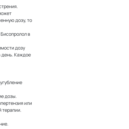
стрения.
может
енную дозу, то
 Бисопролол в
имости дозу
 в день. Каждое
сугубление
е дозы.
ипертензия или
 терапии.
ние.