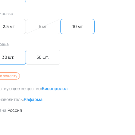
ировка
2.5 мг
5 мг
10 мг
овка
30 шт. 
50 шт. 
о рецепту
ствующее вещество:
Бисопролол
изводитель:
Рафарма
ана:
Россия