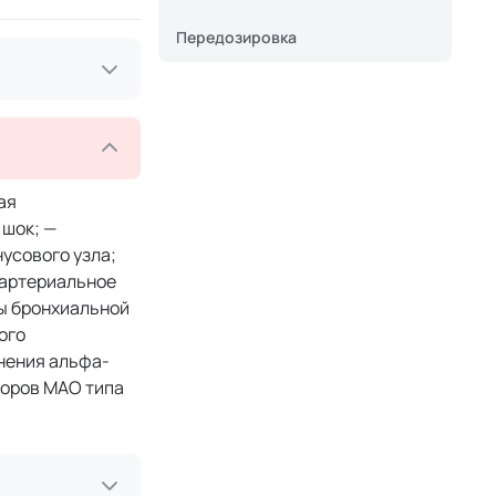
Передозировка
ая
 шок; —
нусового узла;
 артериальное
мы бронхиальной
ого
нения альфа-
торов МАО типа