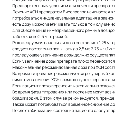
Предварительным условием для лечения препаратом
Лечение ХСН препаратом Бисопролол начинается в 
потребоваться индивидуальная адаптация в зависим
есть дозу можно увеличивать только в том случае, 
Для обеспечения нижеприведенного режима дозиров
таблетках по 2,5 мг с риской.
Рекомендуемая начальная доза составляет 1,25 мг о
следует постепенно повышать до 2,5 мг, 3,75 мг (1½ таб
последующее увеличение дозы должно осуществлять
Если увеличение дозы препарата плохо переносится
Максимальная рекомендованная доза при ХСН составл
Во время титрования рекомендуется регулярный кон
симптомов течения ХСН возможно уже с первого дня
Если пациент плохо переносит максимально рекоме
Во время фазы титрования или после нее могут воз
брадикардия. В этом случае рекомендуется, прежде
Также может потребоваться временное снижение доз
После стабилизации состояния пациента следует пр