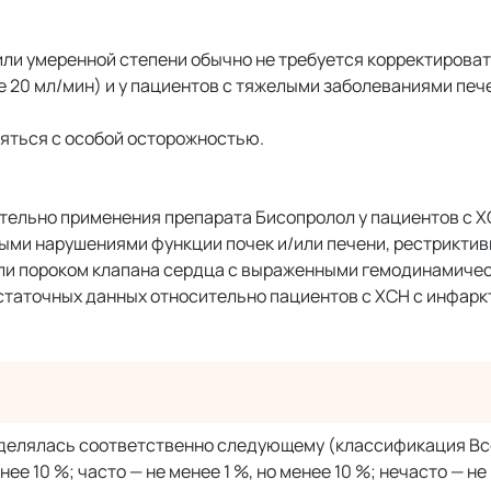
или умеренной степени обычно не требуется корректироват
 20 мл/мин) и у пациентов с тяжелыми заболеваниями печ
яться с особой осторожностью.
тельно применения препарата Бисопролол у пациентов с Х
ыми нарушениями функции почек и/или печени, рестрикти
ли пороком клапана сердца с выраженными гемодинамиче
остаточных данных относительно пациентов с ХСН с инфарк
ределялась соответственно следующему (классификация В
е 10 %; часто — не менее 1 %, но менее 10 %; нечасто — не 