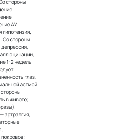
 Со стороны
щение
ление
ение АУ
я гипотензия,
. Со стороны
, депрессия,
 галлюцинации,
ие 1-2 недель
ледует
зненность глаз,
хиальной астмой
о стороны
ль в животе;
разы),
— артралгия,
раторные
я,
 покровов: