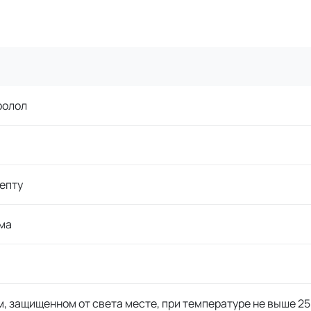
ролол
епту
ма
м, защищенном от света месте, при температуре не выше 25