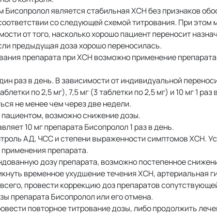
 Бисопролол является стабильная ХСН без признаков обо
соответствии со следующей схемой титрования. При этом 
ости от того, насколько хорошо пациент переносит назнач
если предыдущая доза хорошо переносилась.
ания препарата при ХСН возможно применение препарата
дин раз в день. В зависимости от индивидуальной перенос
летки по 2,5 мг), 7,5 мг (3 таблетки по 2,5 мг) и 10 мг 1 раз
ся не менее чем через две недели.
 пациентом, возможно снижение дозы.
яет 10 мг препарата Бисопролол 1 раз в день.
троль АД, ЧСС и степени выраженности симптомов ХСН. У
 применения препарата.
ндованную дозу препарата, возможно постепенное снижени
никнуть временное ухудшение течения ХСН, артериальная г
 всего, провести коррекцию доз препаратов сопутствующей
ы препарата Бисопролол или его отмена.
овести повторное титрование дозы, либо продолжить лече