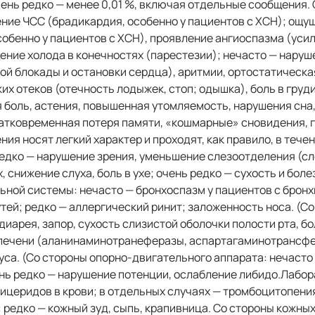
 очень редко — менее 0,01 %, включая отдельные сообщения.
ние ЧСС (брадикардия, особенно у пациентов с ХСН); ощу
обенно у пациентов с ХСН), проявление ангиоспазма (уси
ние холода в конечностях (парестезии); нечасто — наруш
ой блокады и остановки сердца), аритмии, ортостатическа
х отеков (отечность лодыжек, стоп; одышка), боль в груди
 боль, астения, повышенная утомляемость, нарушения сна
ратковременная потеря памяти, «кошмарные» сновидения,
ия носят легкий характер и проходят, как правило, в течен
 редко — нарушение зрения, уменьшение слезоотделения (с
 снижение слуха, боль в ухе; очень редко — сухость и боле
ьной системы: нечасто — бронхоспазм у пациентов с брон
ей; редко — аллергический ринит; заложенность носа. (С
иарея, запор, сухость слизистой оболочки полости рта, бо
 печени (аланинаминотранеферазы, аспартагаминотрансфе
са. (Со стороны опорно-двигательного аппарата: нечасто 
ень редко — нарушение потенции, ослабление либидо.Лабо
ицеридов в крови; в отдельных случаях — тромбоцитопени
 редко — кожный зуд, сыпь, крапивница. Со стороны кожных