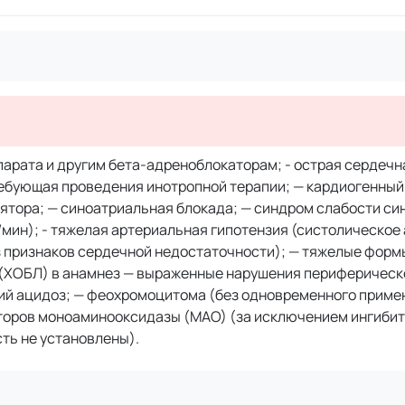
арата и другим бета-адреноблокаторам; - острая сердечн
ебующая проведения инотропной терапии; — кардиогенный
улятора; — синоатриальная блокада; — синдром слабости си
/мин); - тяжелая артериальная гипотензия (систолическое
без признаков сердечной недостаточности); — тяжелые фор
х (ХОБЛ) в анамнез — выраженные нарушения периферическ
ий ацидоз; — феохромоцитома (без одновременного приме
торов моноаминооксидазы (МАО) (за исключением ингиби
сть не установлены).