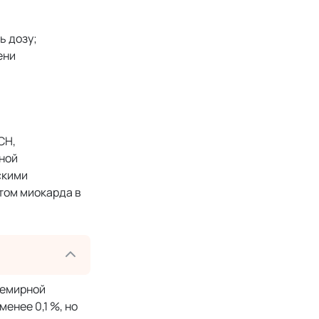
ь дозу;
ени
СН,
вной
скими
том миокарда в
семирной
менее 0,1 %, но