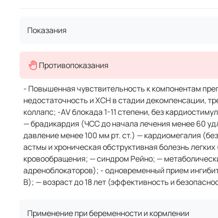
Показания
Противопоказания
- Повышенная чувствительность к компонентам преп
недостаточность и ХСН в стадии декомпенсации, тр
коллапс; -АV блокада 1-11 степени, без кардиостим
— брадикардия (ЧСС до начала лечения менее 60 уд
давление менее 100 мм рт. ст.) — кардиомегалия (
астмы и хроническая обструктивная болезнь легки
кровообращения; — синдром Рейно; — метаболическ
адреноблокаторов); - одновременный прием ингиби
В); — возраст до 18 лет (эффективность и безопасно
Применение при беременности и кормлении