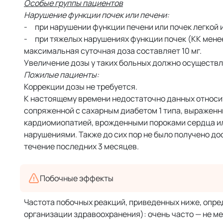
Особые группы пациентов
Нарушение функции почек или печени:
- при нарушении функции печени или почек легкой 
- при тяжелых нарушениях функции почек (КК менее
максимальная суточная доза составляет 10 мг.
Увеличение дозы у таких больных должно осуществл
Пожилые пациенты:
Коррекции дозы не требуется.
К настоящему времени недостаточно данных относи
сопряженной с сахарным диабетом 1 типа, выраженн
кардиомиопатией, врожденными пороками сердца и
нарушениями. Также до сих пор не было получено д
течение последних 3 месяцев.
Побочные эффекты
Частота побочных реакций, приведенных ниже, оп
организации здравоохранения): очень часто — не мене