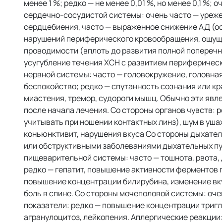
менее 1 %; редко — не менее 0,01 %, но менее 0,1 %;
сердечно-сосудистой системы: очень часто — уреже
сердцебиения, часто — выраженное снижение АД (ос
нарушений периферического кровообращения, ощуще
проводимости (вплоть до развития полной поперечн
усугубление течения ХСН с развитием периферически
нервной системы: часто — головокружение, головная
беспокойство; редко — спутанность сознания или к
миастения, тремор, судороги мышц. Обычно эти явлен
после начала лечения. Со стороны органов чувств:
учитывать при ношении контактных линз), шум в ушах,
коньюнктивит, нарушения вкуса Со стороны дыхател
или обструктивными заболеваниями дыхательных пут
пищеварительной системы: часто — тошнота, рвота, д
редко — гепатит, повышение активности ферментов
повышение концентрации билирубина, изменение вку
боль в спине. Со стороны мочеполовой системы: оч
показатели: редко — повышение концентрации тригл
агранулоцитоз, лейкопения. Аплергические реакции: