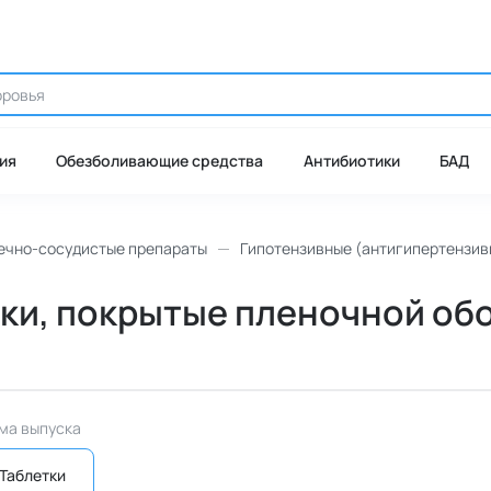
ия
Обезболивающие средства
Антибиотики
БАД
ечно-сосудистые препараты
Гипотензивные (антигипертензив
тки, покрытые пленочной обо
ма выпуска
Таблетки