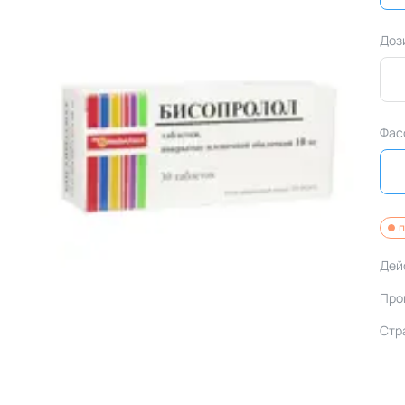
Доз
Фас
п
Дей
Про
Стр