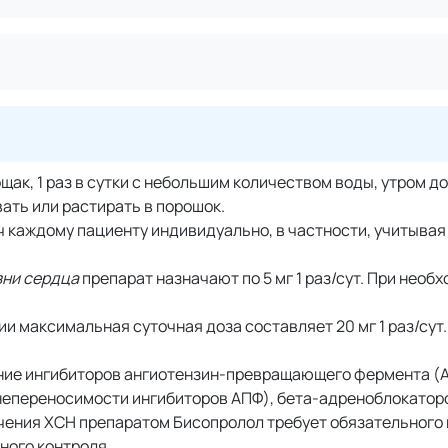
ак, 1 раз в сутки с небольшим количеством воды, утром до
вать или растирать в порошок.
ч каждому пациенту индивидуально, в частности, учитывая
зни сердца
препарат назначают по 5 мг 1 раз/сут. При необ
и максимальная суточная доза составляет 20 мг 1 раз/сут.
ние ингибиторов ангиотензин-превращающего фермента (
е непереносимости ингибиторов АПФ), бета-адреноблокатор
ечения ХСН препаратом Бисопролол требует обязательного
ного контроля.