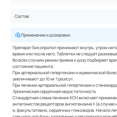
Состав
Применение и дозировки
Препарат Бисопролол принимают внутрь, утром натощ
время или после него. Таблетки не следует разжевы
Во всех случаях режим приема и дозу подбирает вра
состояние пациента.
При
артериальной гипертензии и ишемической боле
увеличивают до 10 мг 1 раз/сут.
При лечении артериальной гипертензии и стенокарди
Хроническая сердечная недостаточность
Стандартная схема лечения ХСН включает примене
антагонистов рецепторов ангиотензина II (в случа
и, факультативно, сердечных гликозидов. Начало л
специальной фазы титрования и регулярного врачеб