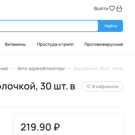
Войти
Войт
Найти
Витамины
Простуда и грипп
Противовирусные
ные)
Бета-адреноблокаторы
Бисопролол, 10 мг, таблетки, 
лочкой, 30 шт. в
В избранное
219.90 ₽