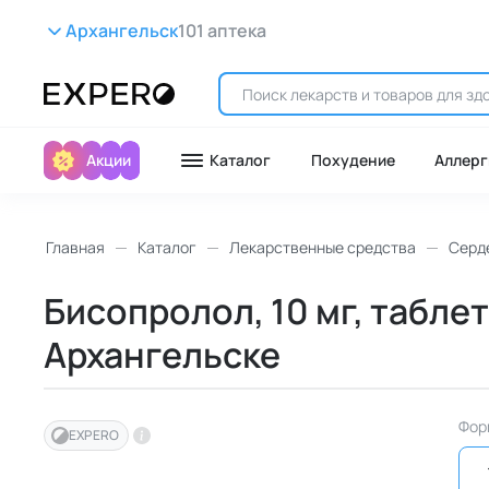
Архангельск
101 аптека
Акции
Каталог
Похудение
Аллерг
Главная
Каталог
Лекарственные средства
Серд
Бисопролол, 10 мг, табле
Архангельске
Фор
EXPERO