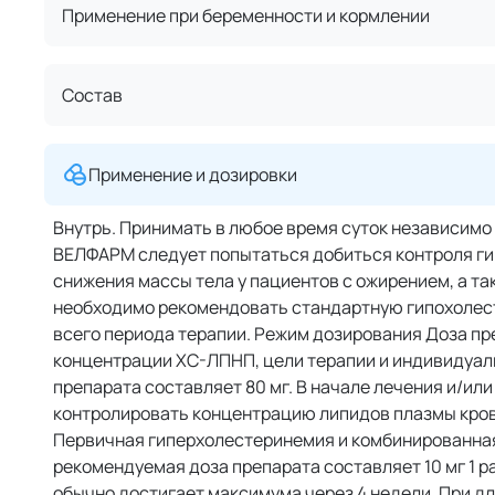
Применение при беременности и кормлении
Состав
Применение и дозировки
Внутрь. Принимать в любое время суток независим
ВЕЛФАРМ следует попытаться добиться контроля ги
снижения массы тела у пациентов с ожирением, а т
необходимо рекомендовать стандартную гипохолест
всего периода терапии. Режим дозирования Доза препа
концентрации ХС-ЛПНП, цели терапии и индивидуал
препарата составляет 80 мг. В начале лечения и/и
контролировать концентрацию липидов плазмы кров
Первичная гиперхолестеринемия и комбинированна
рекомендуемая доза препарата составляет 10 мг 1 ра
обычно достигает максимума через 4 недели. При д