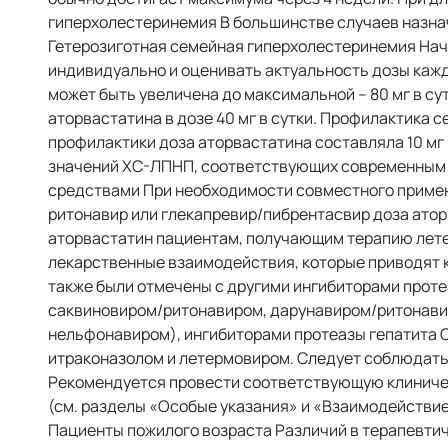
гиперхолестеринемия В большинстве случаев назнача
Гетерозиготная семейная гиперхолестеринемия Нача
индивидуально и оценивать актуальность дозы кажд
может быть увеличена до максимальной – 80 мг в су
аторвастатина в дозе 40 мг в сутки. Профилактика
профилактики доза аторвастатина составляла 10 мг
значений ХС-ЛПНП, соответствующих современным 
средствами При необходимости совместного примен
ритонавир или глекапревир/пибрентасвир доза атор
аторвастатин пациентам, получающим терапию лет
лекарственные взаимодействия, которые приводят 
также были отмечены с другими ингибиторами прот
саквиновиром/ритонавиром, дарунавиром/ритонав
нельфонавиром), ингибиторами протеазы гепатита С
итраконазолом и летермовиром. Следует соблюдать
Рекомендуется провести соответствующую клиниче
(см. разделы «Особые указания» и «Взаимодействи
Пациенты пожилого возраста Различий в терапевтич