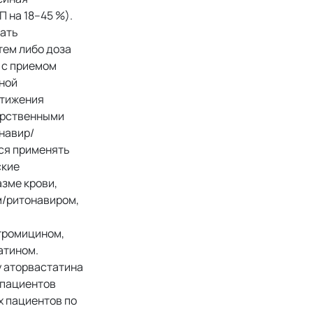
 на 18–45 %).
рать
тем либо доза
 с приемом
чной
стижения
арственными
навир/
тся применять
ские
зме крови,
м/ритонавиром,
итромицином,
атином.
 аторвастатина
 пациентов
х пациентов по