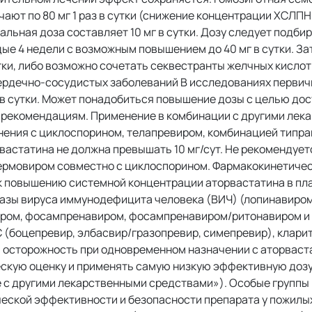
ют по 80 мг 1 раз в сутки (снижение концентрации ХСЛПНП
льная доза составляет 10 мг в сутки. Дозу следует подби
ые 4 недели с возможным повышением до 40 мг в сутки. За
тки, либо возможно сочетать секвестранты желчных кислот
 сердечно-сосудистых заболеваний В исследованиях перви
 в сутки. Может понадобиться повышение дозы с целью до
рекомендациям. Применение в комбинации с другими лек
ения с циклоспорином, телапревиром, комбинацией типра
вастатина не должна превышать 10 мг/сут. Не рекомендуе
ермовиром совместно с циклоспорином. Фармакокинетиче
к повышению системной концентрации аторвастатина в пла
еазы вируса иммунодефицита человека (ВИЧ) (лопинавиро
иром, фосампренавиром, фосампренавиром/ритонавиром и
 (боцепревир, элбасвир/гразопревир, симепревир), клар
 осторожность при одновременном назначении с аторваст
скую оценку и применять самую низкую эффективную дозу
е с другими лекарственными средствами»). Особые группы
еской эффективности и безопасности препарата у пожилы