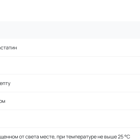
астатин
епту
рм
щенном от света месте, при температуре не выше 25 °C