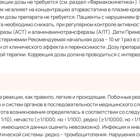
екции дозы не требуется (см. раздел «Фармакокинетика»).
 не влияет на концентрацию аторвастатина в плазме кров
и дозы препарата не требуется. Пациенты с нарушением ф
а необходимо снижать, при регулярном контроле активнос
азы (АСТ) и аланинаминотрансферазы (АЛТ). Дети Примен
стеринемии Рекомендуемая начальная доза – 10 мг 1 раз в с
ти от клинического эффекта и переносимости. Дозу препар
й терапии. Коррекция дозы должна проводиться с интервал
 реакции, как правило, легкие и проходящие. Побочные ре
 и систем органов в последовательности медицинского сл
ота возникновения определялась в соответствии со сле
1/10), нечасто (≥1/1000, но <1/100), редко (≥1/10000, но <1/
и имеющихся данных оценить невозможно). Инфекции и инва
тической системы: редко – тромбоцитопения. Нарушения с