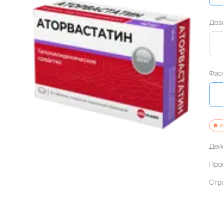
Доз
Фас
п
Дей
Про
Стр