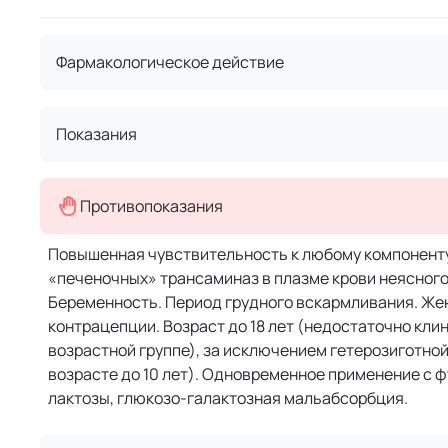
Фармакологическое действие
Показания
Противопоказания
Повышенная чувствительность к любому компоненту
«печеночных» трансаминаз в плазме крови неясного 
Беременность. Период грудного вскармливания. Же
контрацепции. Возраст до 18 лет (недостаточно кл
возрастной группе), за исключением гетерозиготно
возрасте до 10 лет). Одновременное применение с 
лактозы, глюкозо-галактозная мальабсорбция.