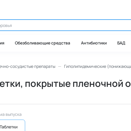
ия
Обезболивающие средства
Антибиотики
БАД
ечно-сосудистые препараты
Гиполипидемические (понижающи
летки, покрытые пленочной о
ма выпуска
Таблетки