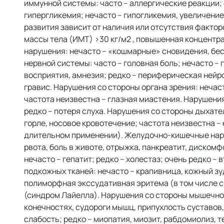
иммунной системы: часто – аллергические реакции; 
гипергликемия; нечасто – гипогликемия, увеличение
развития зависит от наличия или отсутствия фактор
массы тела (ИМТ) >30 кг/м2 , повышенная концентр
нарушения: нечасто – «кошмарные» сновидения, бес
нервной системы: часто – головная боль; нечасто –
восприятия, амнезия; редко – периферическая нейро
гравис. Нарушения со стороны органа зрения: нечас
частота неизвестна – глазная миастения. Нарушения 
редко – потеря слуха. Нарушения со стороны дыхател
горле, носовое кровотечение; частота неизвестна 
длительном применении). Желудочно-кишечные наруш
рвота, боль в животе, отрыжка, панкреатит, диском
нечасто – гепатит; редко – холестаз; очень редко 
подкожных тканей: нечасто – крапивница, кожный зуд
полиморфная экссудативная эритема (в том числе 
(синдром Лайелла). Нарушения со стороны мышечной,
конечностях, судороги мышц, припухлость суставов,
слабость; редко – миопатия, миозит, рабдомиолиз, 