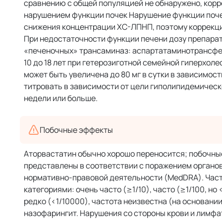
сравнению с общей популяцией не обнаружено, корр
нарушением функции почек Нарушение функции почек
снижения концентрации ХС-ЛПНП, поэтому коррекци
При недостаточности функции печени дозу препарат
«печеночных» трансаминаз: аспартатаминотрансфер
10 до 18 лет при гетерозиготной семейной гиперхоле
может быть увеличена до 80 мг в сутки в зависимос
титровать в зависимости от цели гиполипидемическо
недели или больше.
Побочные эффекты
Аторвастатин обычно хорошо переносится; побочные
представлены в соответствии с поражением органов
нормативно-правовой деятельности (MedDRA). Част
категориями: очень часто (≥1/10), часто (≥1/100, но <
редко (<1/10000), частота неизвестна (на основани
назофарингит. Нарушения со стороны крови и лимфа