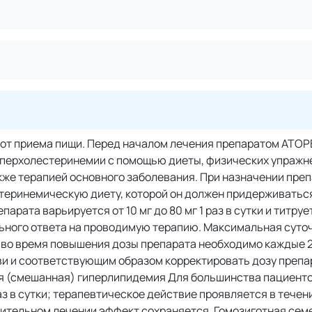
о от приема пищи. Перед началом лечения препаратом АТ
перхолестеринемии с помощью диеты, физических упражн
акже терапией основного заболевания. При назначении пре
еринемическую диету, которой он должен придерживаться
рата варьируется от 10 мг до 80 мг 1 раз в сутки и титруе
ьного ответа на проводимую терапию. Максимальная суто
ли во время повышения дозы препарата необходимо каждые 
и и соответствующим образом корректировать дозу препа
я (смешанная) гиперлипидемия Для большинства пациент
з в сутки; терапевтическое действие проявляется в течени
лительном лечении эффект сохраняется. Гомозиготная сем