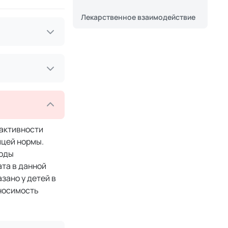
Лекарственное взаимодействие
 активности
ицей нормы.
тоды
ата в данной
зано у детей в
еносимость