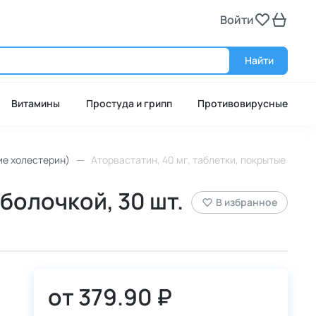
Войти
Войт
Найти
Витамины
Простуда и грипп
Противовирусные
е холестерин)
Аторвастатин, 40 мг, таблетки, покрытые плено
болочкой, 30 шт.
В избранное
от
379.90 ₽