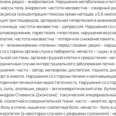
очень редко – анафилаксия. Нарушения метаболизма и пита
 массы тела, анорексия; частота неизвестна – сахарный ди
ов риска (концентрация глюкозы крови натощак ≥5,6 ммоль
ация триглицеридов, артериальная гипертензия в анамнезе
сонница; частота неизвестна – депрессия. Нарушения со 
 головокружение, парестезия, гипестезия, нарушение вкусо
патия; частота неизвестна – потеря или снижение памяти
то – возникновение «пелены» перед глазами; редко – нару
со стороны органа слуха и лабиринта: нечасто – «шум» в у
ьной системы, органов грудной клетки и средостения: част
– единичные случаи интерстициального заболевания легких
ения: часто – запор, метеоризм, диспепсия, тошнота, диа
форт в животе. Нарушения со стороны печени и желчевывод
– вторичная печеночная недостаточность. Нарушения со сто
, сыпь, алопеция; редко – ангионевротический отек, булле
синдром Стивенса-Джонсона), токсический эпидермальный
 скелетной и соединительной ткани: часто – миалгия, артр
 боль в спине, мышечно-скелетные боли; нечасто – боль в
тендопатия (в некоторых случаях с разрывом сухожилия); ч