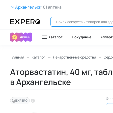
Архангельск
101 аптека
Акции
Каталог
Похудение
Аллерг
Главная
Каталог
Лекарственные средства
Серд
Аторвастатин, 40 мг, таб
в Архангельске
Фор
EXPERO