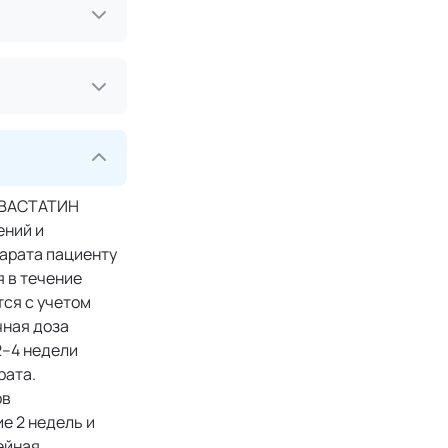
ОРВАСТАТИН
ений и
парата пациенту
 в течение
тся с учетом
чная доза
2–4 недели
рата.
ов
е 2 недель и
ейная