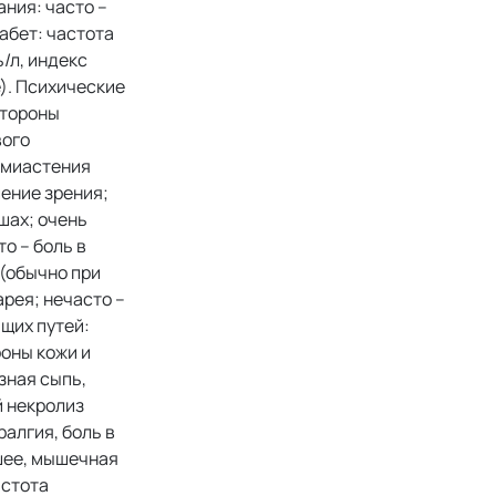
ния: часто –
абет: частота
/л, индекс
). Психические
стороны
вого
, миастения
шение зрения;
шах; очень
о – боль в
 (обычно при
рея; нечасто –
ящих путей:
роны кожи и
зная сыпь,
 некролиз
алгия, боль в
 шее, мышечная
астота