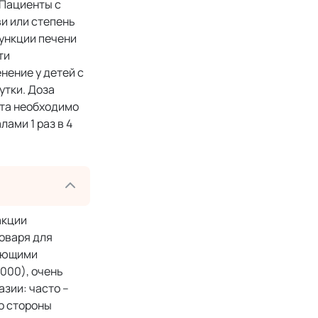
 Пациенты с
и или степень
ункции печени
ти
ение у детей с
утки. Доза
ата необходимо
ами 1 раз в 4
акции
оваря для
дующими
1000), очень
зии: часто –
о стороны