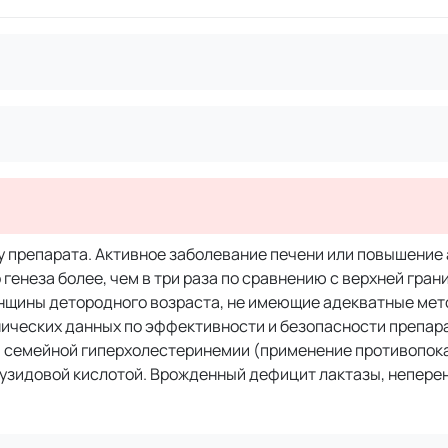
 препарата. Активное заболевание печени или повышение
генеза более, чем в три раза по сравнению с верхней гран
нщины детородного возраста, не имеющие адекватные ме
инических данных по эффективности и безопасности препар
й семейной гиперхолестеринемии (применение противопока
фузидовой кислотой. Врожденный дефицит лактазы, непер