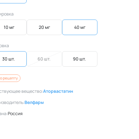
ировка
10 мг
20 мг
40 мг
овка
30 шт. 
60 шт. 
90 шт. 
о рецепту
ствующее вещество:
Аторвастатин
изводитель:
Велфарм
ана:
Россия