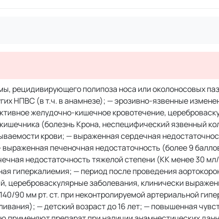
мы, рецидивирующего полипоза носа или околоносовых паз
их НПВС (в т.ч. в анамнезе); — эрозивно-язвенные измене
активное желудочно-кишечное кровотечение, цереброваск
кишечника (болезнь Крона, неспецифический язвенный кол
ываемости крови; — выраженная сердечная недостаточность
 выраженная печеночная недостаточность (более 9 балло
чечная недостаточность тяжелой степени (КК менее 30 мл/
ая гиперкалиемия; — период после проведения аортокоро
й, цереброваскулярные заболевания, клинически выражен
0/90 мм рт. ст. при неконтролируемой артериальной гипе
ивания); — детский возраст до 16 лет; — повышенная чувс
ью применяют препарат при наличии анамнестических данн