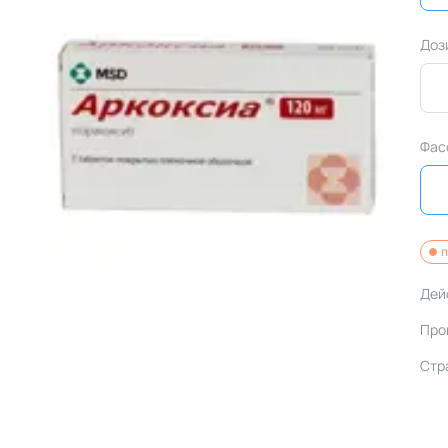
Доз
Фас
п
Дей
Про
Стр