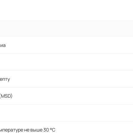
сиа
епту
(MSD)
мпературе не выше 30 °C