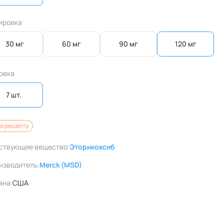
ировка
30 мг
60 мг
90 мг
120 мг
овка
7 шт. 
о рецепту
ствующее вещество:
Эторикоксиб
изводитель:
Merck (MSD)
ана:
США