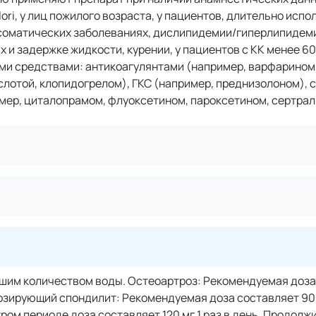
ori, у лиц пожилого возраста, у пациентов, длительно исп
 соматических заболеваниях, дислипидемии/гиперлипидеми
 и задержке жидкости, курении, у пациентов с КК менее 60
и средствами: антикоагулянтами (например, варфарином
лотой, клопидогрелом), ГКС (например, преднизолоном),
мер, циталопрамом, флуоксетином, пароксетином, сертрал
ьшим количеством воды. Остеоартроз: Рекомендуемая доза
лозирующий спондилит: Рекомендуемая доза составляет 90 м
ом периоде доза составляет 120 мг 1 раз в день. Продолж