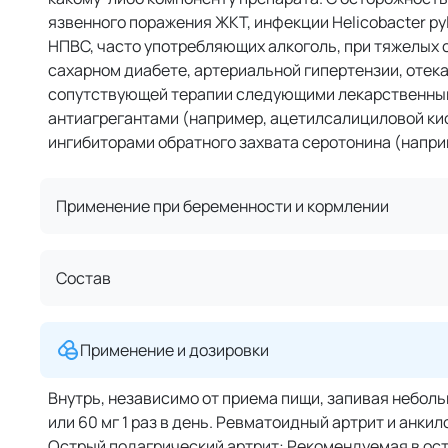
язвенного поражения ЖКТ, инфекции Helicobacter pyl
НПВС, часто употребляющих алкоголь, при тяжелых
сахарном диабете, артериальной гипертензии, отеках
сопутствующей терапии следующими лекарственным
антиагрегантами (например, ацетилсалициловой кис
ингибиторами обратного захвата серотонина (напри
Применение при беременности и кормлении
Состав
Применение и дозировки
Внутрь, независимо от приема пищи, запивая небол
или 60 мг 1 раз в день. Ревматоидный артрит и анки
Острый подагрический артрит: Рекомендуемая в остр