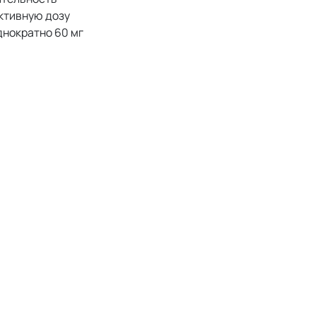
ективную дозу
днократно 60 мг