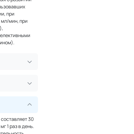
ользовавших
и, при
 мл/мин, при
),
 селективными
ином).
 составляет 30
г 1 раз в день.
ительность