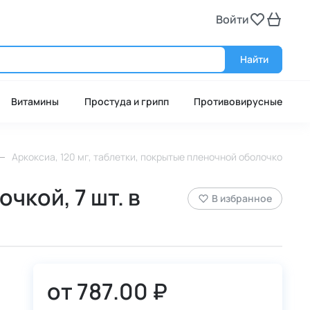
Войти
Войт
Найти
Витамины
Простуда и грипп
Противовирусные
Аркоксиа, 120 мг, таблетки, покрытые пленочной оболочкой, 7 шт
чкой, 7 шт. в
В избранное
от
787.00 ₽