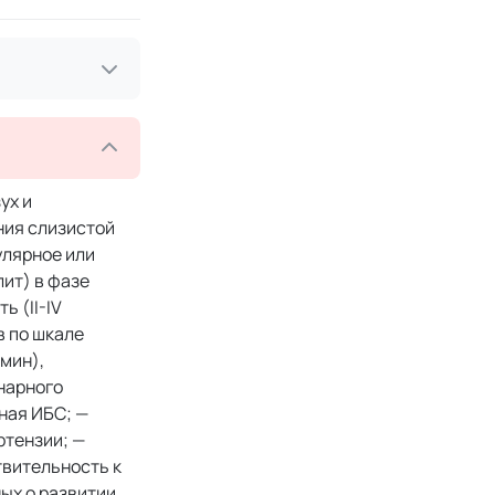
ух и
ния слизистой
улярное или
ит) в фазе
 (II-IV
в по шкале
мин),
нарного
ная ИБС; —
ртензии; —
твительность к
ых о развитии