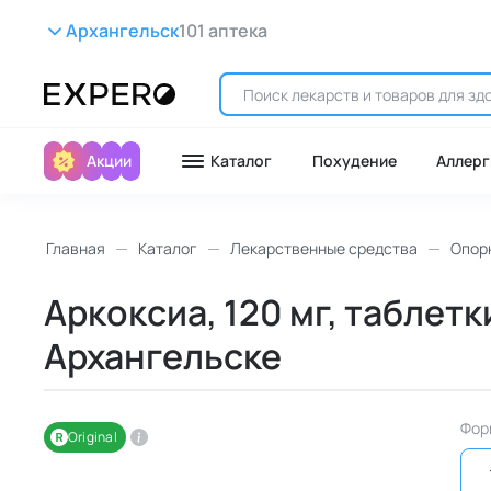
Архангельск
101 аптека
Акции
Каталог
Похудение
Аллерг
Главная
Каталог
Лекарственные средства
Опор
Аркоксиа, 120 мг, таблетк
Архангельске
Фор
Original