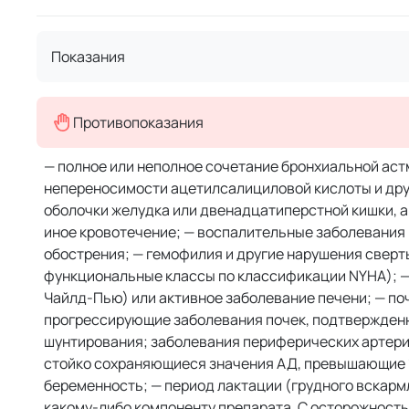
Показания
Противопоказания
— полное или неполное сочетание бронхиальной аст
непереносимости ацетилсалициловой кислоты и друг
оболочки желудка или двенадцатиперстной кишки, 
иное кровотечение; — воспалительные заболевания 
обострения; — гемофилия и другие нарушения сверт
функциональные классы по классификации NYHA); —
Чайлд-Пью) или активное заболевание печени; — по
прогрессирующие заболевания почек, подтвержденн
шунтирования; заболевания периферических артери
стойко сохраняющиеся значения АД, превышающие 14
беременность; — период лактации (грудного вскармл
какому-либо компоненту препарата. С осторожност