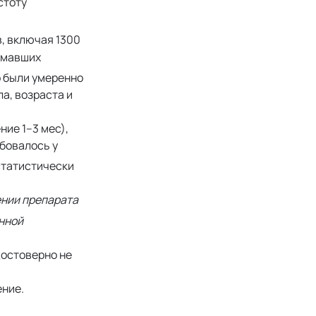
стоту
, включая 1300
нимавших
о были умеренно
а, возраста и
ие 1–3 мес),
бовалось у
 статистически
нии препарата
енной
достоверно не
ение.