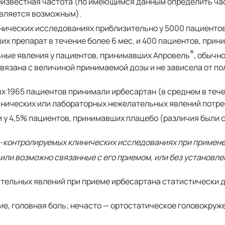
неизвестная частота (по имеющимся данным определить ча
авляется возможным).
нических исследованиях приблизительно у 5000 пациентов
х препарат в течение более 6 мес, и 400 пациентов, при
®
льные явления у пациентов, принимавших Апровель
, обычн
вязана с величиной принимаемой дозы и не зависела от пол
 1965 пациентов принимали ирбесартан (в среднем в течен
инических или лабораторных нежелательных явлений потре
 и у 4,5% пациентов, принимавших плацебо (различия были
-контролируемых клинических исследованиях при примене
или возможно связанные с его приемом, или без установл
тельных явлений при приеме ирбесартана статистически 
е, головная боль; нечасто — ортостатическое головокруж