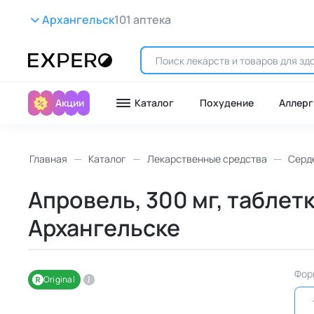
Архангельск
101 аптека
Акции
Каталог
Похудение
Аллерг
Главная
Каталог
Лекарственные средства
Серд
Апровель, 300 мг, таблет
Архангельске
Фор
Original