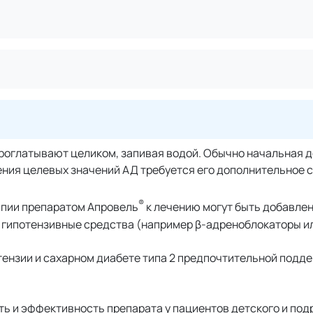
проглатывают целиком, запивая водой. Обычно начальная 
ижения целевых значений АД требуется его дополнительное 
®
апии препаратом Апровель
к лечению могут быть добавле
ие гипотензивные средства (например β-адреноблокаторы и
ртензии и сахарном диабете типа 2 предпочтительной под
ь и эффективность препарата у пациентов детского и под