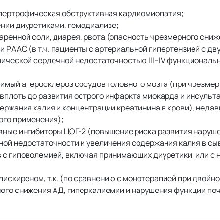
ипертрофическая обструктивная кардиомиопатия;
ении диуретиками, гемодиализе;
ренной соли, диарея, рвота (опасность чрезмерного сниж
и РААС (в т.ч. пациенты с артериальной гипертензией с дв
ической сердечной недостаточностью III–IV функциональн
чимый атеросклероз сосудов головного мозга (при чрезме
вплоть до развития острого инфаркта миокарда и инсульта
ержания калия и концентрации креатинина в крови), недав
ого применения);
вные ингибиторы ЦОГ-2 (повышение риска развития наруш
ной недостаточности и увеличения содержания калия в сыв
в с гиповолемией, включая принимающих диуретики, или с
искиреном, т.к. (по сравнению с монотерапией при двойн
го снижения АД, гиперкалиемии и нарушения функции поч