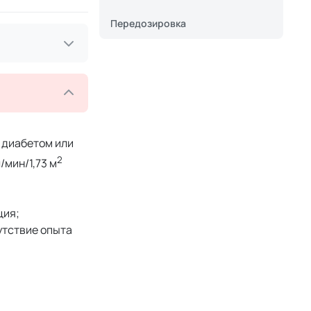
Передозировка
 диабетом или
2
мин/1,73 м
ция;
утствие опыта