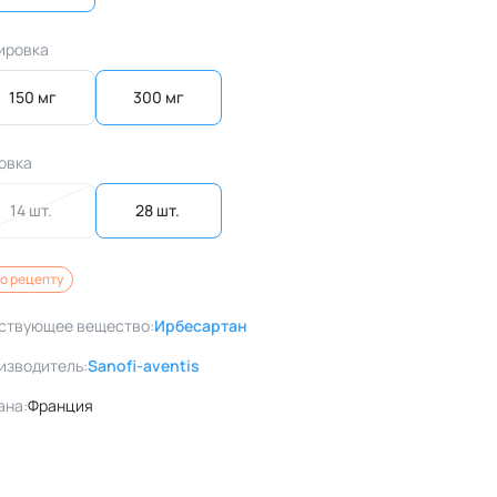
ировка
150 мг
300 мг
овка
14 шт. 
28 шт. 
о рецепту
ствующее вещество:
Ирбесартан
изводитель:
Sanofi-aventis
ана:
Франция