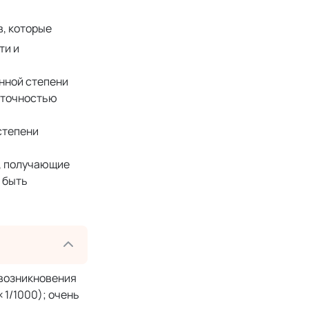
в, которые
ти и
нной степени
аточностью
степени
ы, получающие
 быть
 возникновения
 <1/1000); очень