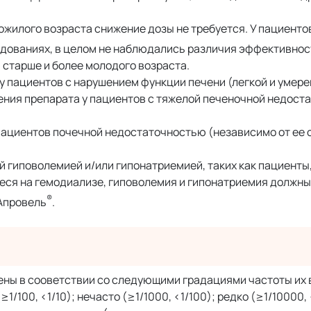
жилого возраста снижение дозы не требуется. У пациенто
дованиях, в целом не наблюдались различия эффективнос
 старше и более молодого возраста.
у пациентов с нарушением функции печени (легкой и умере
ения препарата у пациентов с тяжелой печеночной недост
ациентов почечной недостаточностью (независимо от ее 
й гиповолемией и/или гипонатриемией, таких как пациент
ся на гемодиализе, гиповолемия и гипонатриемия должны
®
Апровель
.
ны в сооветствии со следующими градациями частоты их
1/100, <1/10); нечасто (≥1/1000, <1/100); редко (≥1/10000,