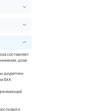
доза составляет
снижение, доза
ны диуретики
ли БКК
держивающей
росткового