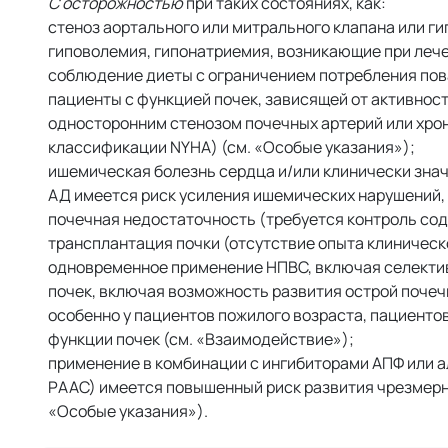
С осторожностью
при таких состояниях, как:
стеноз аортального или митрального клапана или г
гиповолемия, гипонатриемия, возникающие при леч
соблюдение диеты с ограничением потребления пова
пациенты с функцией почек, зависящей от активност
односторонним стенозом почечных артерий или хрон
классификации NYHA) (см. «Особые указания»);
ишемическая болезнь сердца и/или клинически зна
АД имеется риск усиления ишемических нарушений, 
почечная недостаточность (требуется контроль сод
трансплантация почки (отсутствие опыта клиническ
одновременное применение НПВС, включая селекти
почек, включая возможность развития острой почеч
особенно у пациентов пожилого возраста, пациенто
функции почек (см. «Взаимодействие»);
применение в комбинации с ингибиторами АПФ или ал
РААС) имеется повышенный риск развития чрезмерно
«Особые указания»).