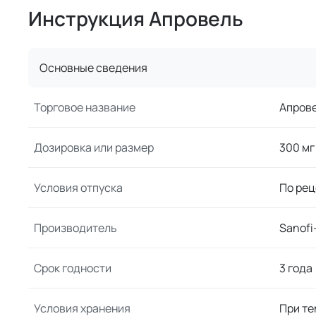
Инструкция Апровель
Основные сведения
Торговое название
Апров
Дозировка или размер
300 мг
Условия отпуска
По рец
Производитель
Sanofi
Срок годности
3 года
Условия хранения
При те