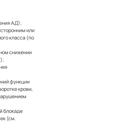
ения АД);
усторонним или
ого класса (по
рном снижении
);
няя
ений функции
оротке крови,
 нарушением
ой блокаде
ек (см.