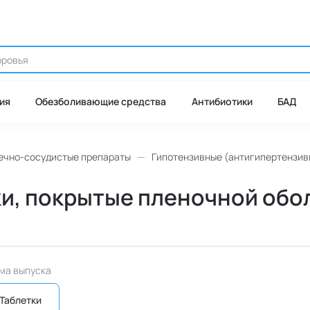
ия
Обезболивающие средства
Антибиотики
БАД
ечно-сосудистые препараты
Гипотензивные (антигипертензив
ки, покрытые пленочной обол
ма выпуска
Таблетки