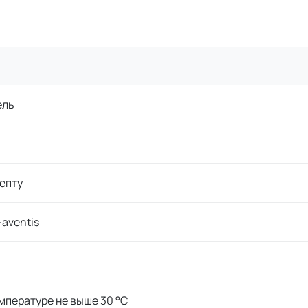
ель
епту
-aventis
мпературе не выше 30 °C