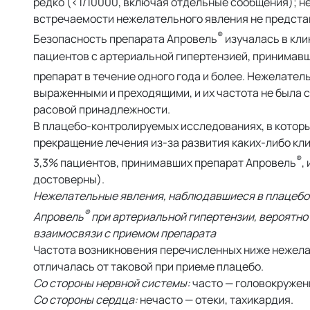
редко (<1/10000, включая отдельные сообщения); 
встречаемости нежелательного явления не предст
®
Безопасность препарата Апровель
изучалась в кли
пациентов с артериальной гипертензией, принимавши
препарат в течение одного года и более. Нежелате
выраженными и преходящими, и их частота не была с
расовой принадлежности.
В плацебо-контролируемых исследованиях, в которых
прекращение лечения из-за развития каких-либо кл
®
3,3% пациентов, принимавших препарат Апровель
,
достоверны).
Нежелательные явления, наблюдавшиеся в плацебо
®
Апровель
при артериальной гипертензии, вероятно 
взаимосвязи с приемом препарата
Частота возникновения перечисленных ниже нежела
отличалась от таковой при приеме плацебо.
Со стороны нервной системы:
часто — головокружени
Со стороны сердца:
нечасто — отеки, тахикардия.