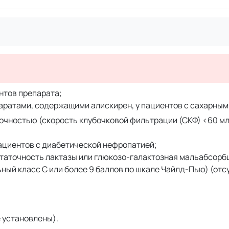
нтов препарата;
ратами, содержащими алискирен, у пациентов с сахарным
чностью (скорость клубочковой фильтрации (СКФ) <60 мл/
ациентов с диабетической нефропатией;
таточность лактазы или глюкозо-галактозная мальабсорб
ый класс С или более 9 баллов по шкале Чайлд-Пью) (отс
е установлены).