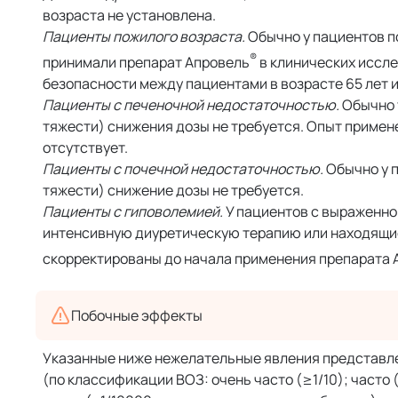
возраста не установлена.
Пациенты пожилого возраста.
Обычно у пациентов по
®
принимали препарат Апровель
в клинических иссле
безопасности между пациентами в возрасте 65 лет и
Пациенты с печеночной недостаточностью.
Обычно 
тяжести) снижения дозы не требуется. Опыт примен
отсутствует.
Пациенты с почечной недостаточностью.
Обычно у п
тяжести) снижение дозы не требуется.
Пациенты с гиповолемией.
У пациентов с выраженно
интенсивную диуретическую терапию или находящие
скорректированы до начала применения препарата 
Побочные эффекты
Указанные ниже нежелательные явления представле
(по классификации ВОЗ: очень часто (≥1/10); часто (≥