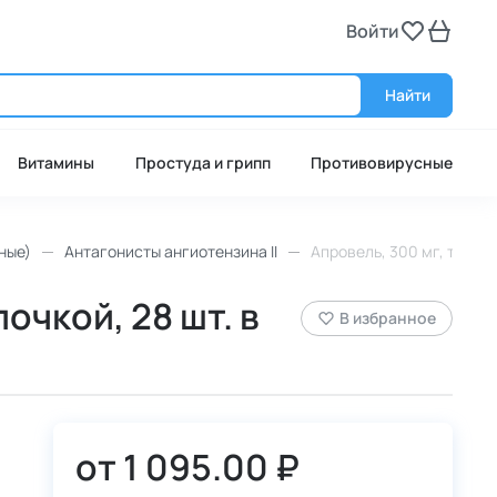
Войти
Войт
Найти
Витамины
Простуда и грипп
Противовирусные
ные)
Антагонисты ангиотензина II
Апровель, 300 мг, табле
очкой, 28 шт. в
В избранное
от
1 095.00 ₽