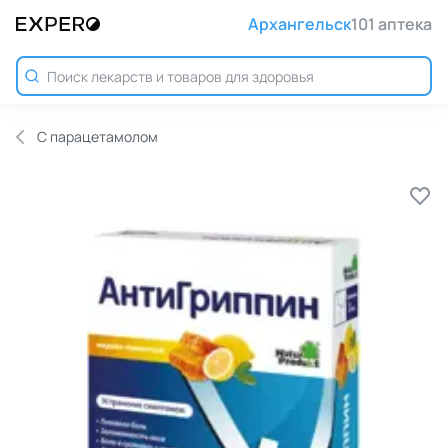
Архангельск
101 аптека
С парацетамолом