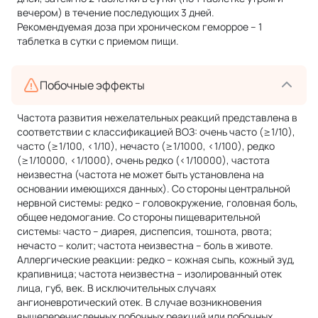
вечером) в течение последующих 3 дней.
Рекомендуемая доза при хроническом геморрое – 1
таблетка в сутки с приемом пищи.
Побочные эффекты
Частота развития нежелательных реакций представлена в
соответствии с классификацией ВОЗ: очень часто (≥1/10),
часто (≥1/100, <1/10), нечасто (≥1/1000, <1/100), редко
(≥1/10000, <1/1000), очень редко (<1/10000), частота
неизвестна (частота не может быть установлена на
основании имеющихся данных). Со стороны центральной
нервной системы: редко – головокружение, головная боль,
общее недомогание. Со стороны пищеварительной
системы: часто – диарея, диспепсия, тошнота, рвота;
нечасто – колит; частота неизвестна – боль в животе.
Аллергические реакции: редко – кожная сыпь, кожный зуд,
крапивница; частота неизвестна – изолированный отек
лица, губ, век. В исключительных случаях
ангионевротический отек. В случае возникновения
вышеперечисленных побочных реакций или побочных