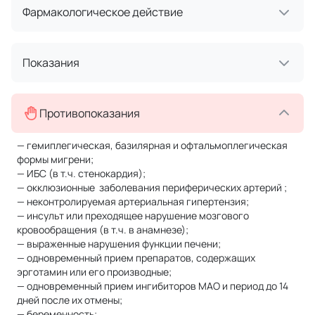
Фармакологическое действие
Показания
Противопоказания
— гемиплегическая, базилярная и офтальмоплегическая
формы мигрени;
— ИБС (в т.ч. стенокардия);
— окклюзионные заболевания периферических артерий ;
— неконтролируемая артериальная гипертензия;
— инсульт или преходящее нарушение мозгового
кровообращения (в т.ч. в анамнезе);
— выраженные нарушения функции печени;
— одновременный прием препаратов, содержащих
эрготамин или его производные;
— одновременный прием ингибиторов МАО и период до 14
дней после их отмены;
— беременность;