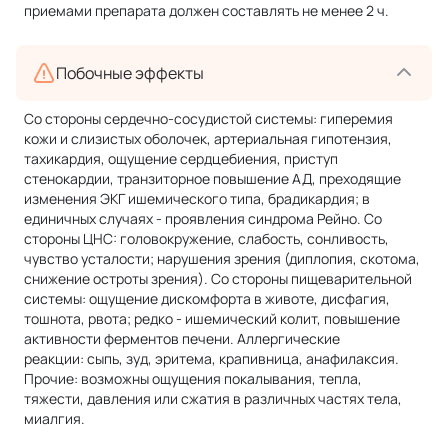
приемами препарата должен составлять не менее 2 ч.
Побочные эффекты
Со стороны сердечно-сосудистой системы: гиперемия
кожи и слизистых оболочек, артериальная гипотензия,
тахикардия, ощущение сердцебиения, приступ
стенокардии, транзиторное повышение АД, преходящие
изменения ЭКГ ишемического типа, брадикардия; в
единичных случаях - проявления синдрома Рейно. Со
стороны ЦНС: головокружение, слабость, сонливость,
чувство усталости; нарушения зрения (диплопия, скотома,
снижение остроты зрения). Со стороны пищеварительной
системы: ощущение дискомфорта в животе, дисфагия,
тошнота, рвота; редко - ишемический колит, повышение
активности ферментов печени. Аллергические
реакции: сыпь, зуд, эритема, крапивница, анафилаксия.
Прочие: возможны ощущения покалывания, тепла,
тяжести, давления или сжатия в различных частях тела,
миалгия.