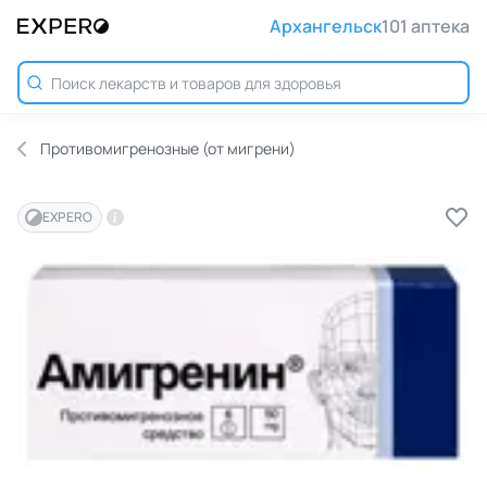
Архангельск
101 аптека
Противомигренозные (от мигрени)
EXPERO