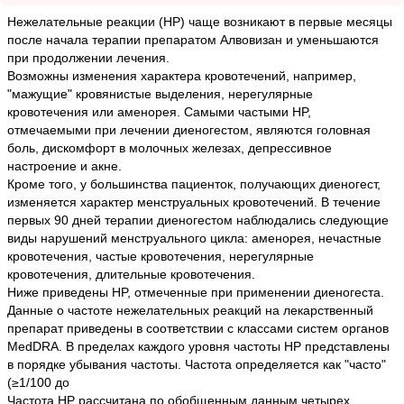
Нежелательные реакции (HP) чаще возникают в первые месяцы
после начала терапии препаратом Алвовизан и уменьшаются
при продолжении лечения.
Возможны изменения характера кровотечений, например,
"мажущие" кровянистые выделения, нерегулярные
кровотечения или аменорея. Самыми частыми HP,
отмечаемыми при лечении диеногестом, являются головная
боль, дискомфорт в молочных железах, депрессивное
настроение и акне.
Кроме того, у большинства пациенток, получающих диеногест,
изменяется характер менструальных кровотечений. В течение
первых 90 дней терапии диеногестом наблюдались следующие
виды нарушений менструального цикла: аменорея, нечастные
кровотечения, частые кровотечения, нерегулярные
кровотечения, длительные кровотечения.
Ниже приведены HP, отмеченные при применении диеногеста.
Данные о частоте нежелательных реакций на лекарственный
препарат приведены в соответствии с классами систем органов
MedDRA. В пределах каждого уровня частоты HP представлены
в порядке убывания частоты. Частота определяется как "часто"
(≥1/100 до
Частота HP рассчитана по обобщенным данным четырех