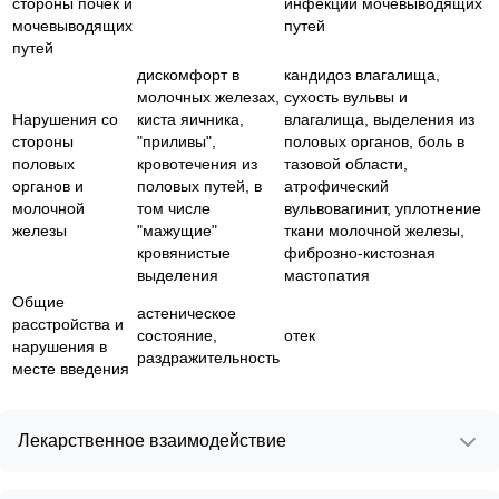
стороны почек и
инфекции мочевыводящих
мочевыводящих
путей
путей
дискомфорт в
кандидоз влагалища,
молочных железах,
сухость вульвы и
Нарушения со
киста яичника,
влагалища, выделения из
стороны
"приливы",
половых органов, боль в
половых
кровотечения из
тазовой области,
органов и
половых путей, в
атрофический
молочной
том числе
вульвовагинит, уплотнение
железы
"мажущие"
ткани молочной железы,
кровянистые
фиброзно-кистозная
выделения
мастопатия
Общие
астеническое
расстройства и
состояние,
отек
нарушения в
раздражительность
месте введения
Лекарственное взаимодействие