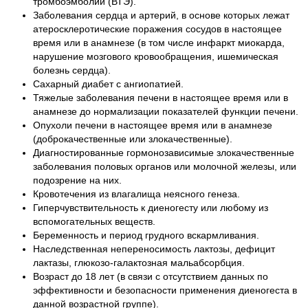
тромбоэмболии (ВТЭ).
Заболевания сердца и артерий, в основе которых лежат
атеросклеротические поражения сосудов в настоящее
время или в анамнезе (в том числе инфаркт миокарда,
нарушение мозгового кровообращения, ишемическая
болезнь сердца).
Сахарный диабет с ангиопатией.
Тяжелые заболевания печени в настоящее время или в
анамнезе до нормализации показателей функции печени.
Опухоли печени в настоящее время или в анамнезе
(доброкачественные или злокачественные).
Диагностированные гормонозависимые злокачественные
заболевания половых органов или молочной железы, или
подозрение на них.
Кровотечения из влагалища неясного генеза.
Гиперчувствительность к диеногесту или любому из
вспомогательных веществ.
Беременность и период грудного вскармливания.
Наследственная непереносимость лактозы, дефицит
лактазы, глюкозо-галактозная мальабсорбция.
Возраст до 18 лет (в связи с отсутствием данных по
эффективности и безопасности применения диеногеста в
данной возрастной группе).