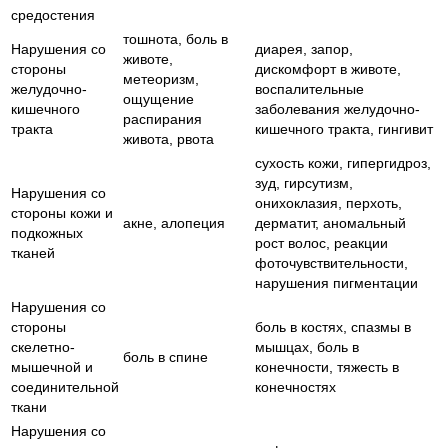
средостения
тошнота, боль в
Нарушения со
диарея, запор,
животе,
стороны
дискомфорт в животе,
метеоризм,
желудочно-
воспалительные
ощущение
кишечного
заболевания желудочно-
распирания
тракта
кишечного тракта, гингивит
живота, рвота
сухость кожи, гипергидроз,
зуд, гирсутизм,
Нарушения со
онихоклазия, перхоть,
стороны кожи и
акне, алопеция
дерматит, аномальный
подкожных
рост волос, реакции
тканей
фоточувствительности,
нарушения пигментации
Нарушения со
стороны
боль в костях, спазмы в
скелетно-
мышцах, боль в
боль в спине
мышечной и
конечности, тяжесть в
соединительной
конечностях
ткани
Нарушения со