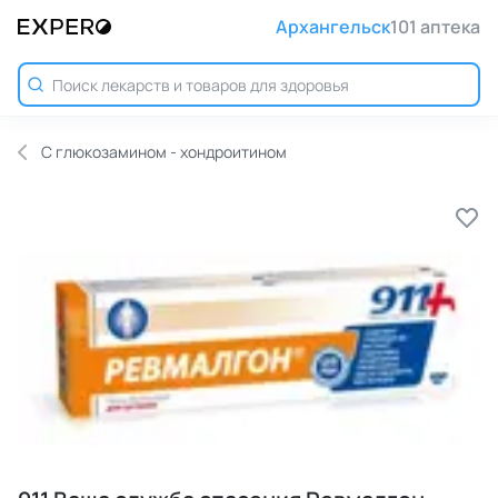
Архангельск
101 аптека
С глюкозамином - хондроитином