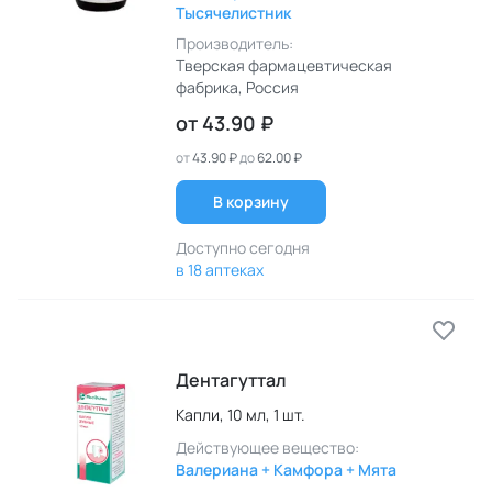
Тысячелистник
Производитель:
Тверская фармацевтическая
фабрика
, Россия
от
43.90 ₽
от
43.90 ₽
до
62.00 ₽
В корзину
Доступно сегодня
в 18 аптеках
Дентагуттал
Капли,
10 мл,
1 шт.
Действующее вещество:
Валериана + Камфора + Мята