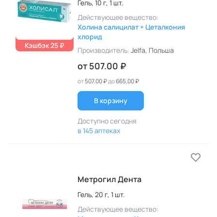
Гель,
10 г,
1 шт.
Действующее вещество:
Холина салицилат + Цеталкония
хлорид
Кэшбэк 25 ₽
Производитель:
Jelfa
, Польша
от
507.00 ₽
от
507.00 ₽
до
665.00 ₽
В корзину
Доступно сегодня
в 145 аптеках
Метрогил Дента
Гель,
20 г,
1 шт.
Действующее вещество: