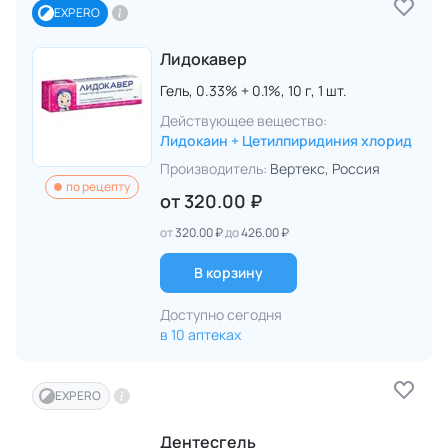
EXPERO
Лидокавер
Гель,
0.33% + 0.1%,
10 г,
1 шт.
Действующее вещество:
Лидокаин + Цетилпиридиния хлорид
Производитель:
Вертекс
, Россия
по рецепту
от
320.00 ₽
от
320.00 ₽
до
426.00 ₽
В корзину
Доступно сегодня
в 10 аптеках
EXPERO
Дентесгель