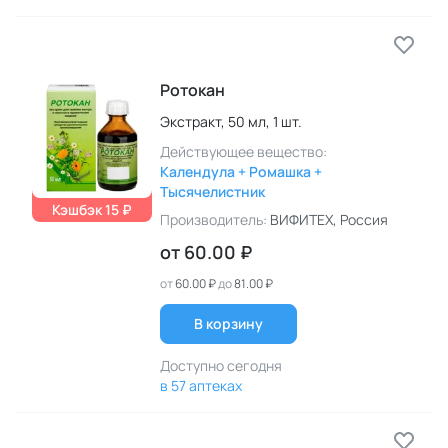
Ротокан
Экстракт,
50 мл,
1 шт.
Действующее вещество:
Календула + Ромашка +
Тысячелистник
Кэшбэк 15 ₽
Производитель:
ВИФИТЕХ
, Россия
от
60.00 ₽
от
60.00 ₽
до
81.00 ₽
В корзину
Доступно сегодня
в 57 аптеках