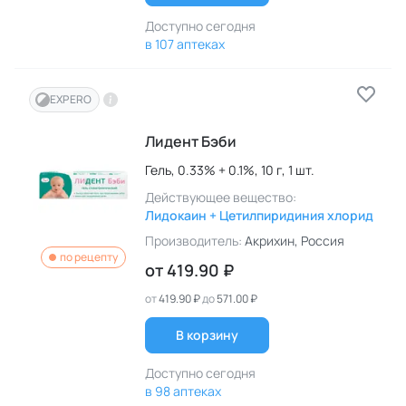
Доступно сегодня
в 107 аптеках
EXPERO
Лидент Бэби
Гель,
0.33% + 0.1%,
10 г,
1 шт.
Действующее вещество:
Лидокаин + Цетилпиридиния хлорид
Производитель:
Акрихин
, Россия
по рецепту
от
419.90 ₽
от
419.90 ₽
до
571.00 ₽
В корзину
Доступно сегодня
в 98 аптеках