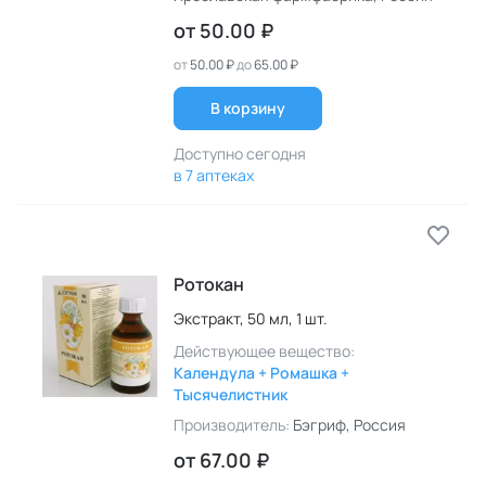
от
50.00 ₽
от
50.00 ₽
до
65.00 ₽
В корзину
Доступно сегодня
в 7 аптеках
Ротокан
Экстракт,
50 мл,
1 шт.
Действующее вещество:
Календула + Ромашка +
Тысячелистник
Производитель:
Бэгриф
, Россия
от
67.00 ₽