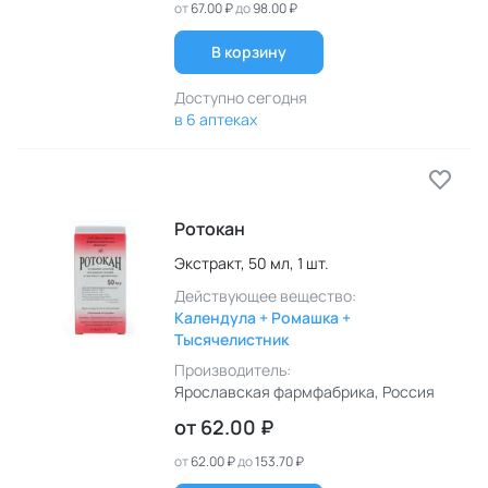
от
67.00 ₽
до
98.00 ₽
В корзину
Доступно сегодня
в 6 аптеках
Ротокан
Экстракт,
50 мл,
1 шт.
Действующее вещество:
Календула + Ромашка +
Тысячелистник
Производитель:
Ярославская фармфабрика
, Россия
от
62.00 ₽
от
62.00 ₽
до
153.70 ₽