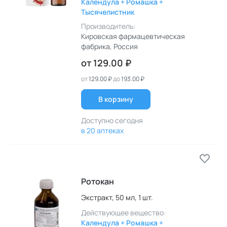
Календула + Ромашка +
Тысячелистник
Производитель:
Кировская фармацевтическая
фабрика
, Россия
от
129.00 ₽
от
129.00 ₽
до
193.00 ₽
В корзину
Доступно сегодня
в 20 аптеках
Ротокан
Экстракт,
50 мл,
1 шт.
Действующее вещество:
Календула + Ромашка +