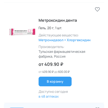
Метроксидин дента
Гель,
20 г,
1 шт.
Действующее вещество:
Метронидазол + Хлоргексидин
Производитель:
Тульская фармацевтическая
фабрика
, Россия
от
409.90 ₽
от
409.90 ₽
до
600.00 ₽
В корзину
Доступно сегодня
в 48 аптеках