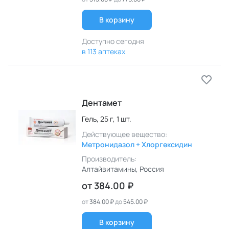
В корзину
Доступно сегодня
в 113 аптеках
Дентамет
Гель,
25 г,
1 шт.
Действующее вещество:
Метронидазол + Хлоргексидин
Производитель:
Алтайвитамины
, Россия
от
384.00 ₽
от
384.00 ₽
до
545.00 ₽
В корзину