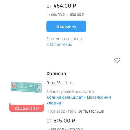
от
464.00 ₽
от
464.00 ₽
до
630.00 ₽
В корзину
Доступно сегодня
в 132 аптеках
Холисал
Гель,
15 г,
1 шт.
Действующее вещество:
Холина салицилат + Цеталкония
хлорид
Кэшбэк 30 ₽
Производитель:
Jelfa
, Польша
от
515.00 ₽
от
515.00 ₽
до
779.00 ₽