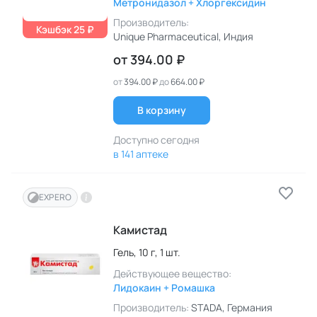
Метронидазол + Хлоргексидин
Производитель:
Кэшбэк 25 ₽
Unique Pharmaceutical
, Индия
от
394.00 ₽
от
394.00 ₽
до
664.00 ₽
В корзину
Доступно сегодня
в 141 аптеке
EXPERO
Камистад
Гель,
10 г,
1 шт.
Действующее вещество:
Лидокаин + Ромашка
Производитель:
STADA
, Германия