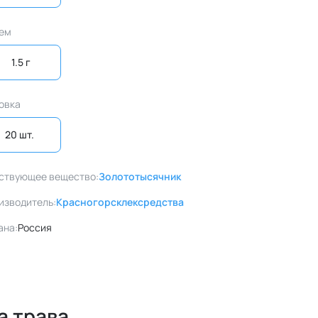
ем
1.5 г
овка
20 шт. 
ствующее вещество:
Золототысячник
изводитель:
Красногорсклексредства
ана:
Россия
а трава