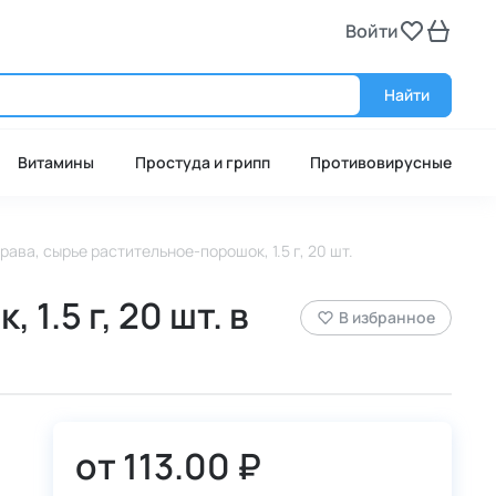
Войти
Войт
Найти
Витамины
Простуда и грипп
Противовирусные
ава, сырье растительное-порошок, 1.5 г, 20 шт.
.5 г, 20 шт. в
В избранное
от
113.00 ₽