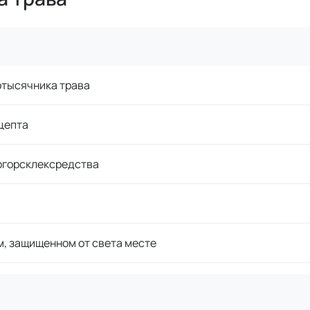
отысячника трава
цепта
огорсклексредства
м, защищенном от света месте