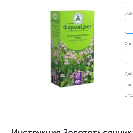
Объ
Фас
Дей
Про
Стр
Инструкция Золототысячник