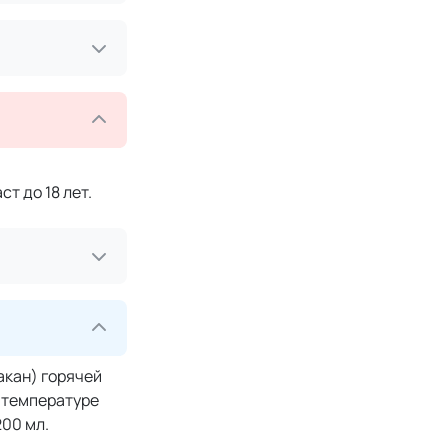
т до 18 лет.
акан) горячей
й температуре
00 мл.