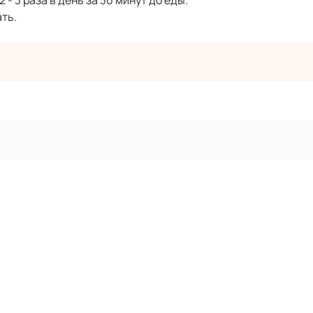
 - 3 раза в день за 30 минут до еды.
ть.