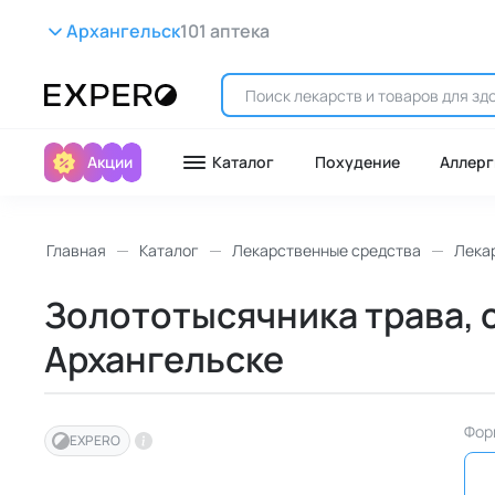
Архангельск
101 аптека
Акции
Каталог
Похудение
Аллерг
Главная
Каталог
Лекарственные средства
Лека
Золототысячника трава, с
Архангельске
Фор
EXPERO