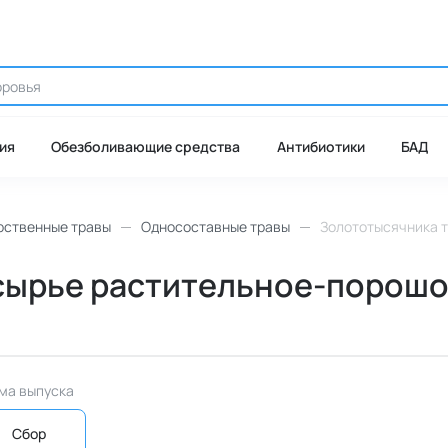
ия
Обезболивающие средства
Антибиотики
БАД
рственные травы
Односоставные травы
Золототысячника тр
ырье растительное-порошок, 1
ма выпуска
Сбор