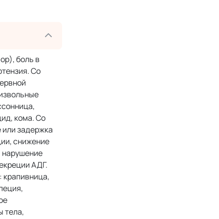
р), боль в
ртензия. Со
нервной
оизвольные
ссонница,
ид, кома. Со
 или задержка
ции, снижение
: нарушение
екреции АДГ.
: крапивница,
пеция,
ое
ы тела,