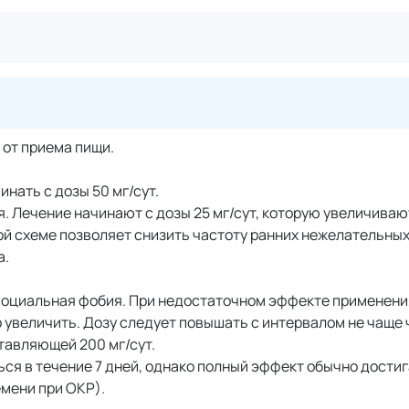
о от приема пищи.
нать с дозы 50 мг/сут.
. Лечение начинают с дозы 25 мг/сут, которую увеличиваю
кой схеме позволяет снизить частоту ранних нежелательны
а.
 социальная фобия. При недостаточном эффекте применени
о увеличить. Дозу следует повышать с интервалом не чаще 
тавляющей 200 мг/сут.
я в течение 7 дней, однако полный эффект обычно достиг
емени при ОКР).