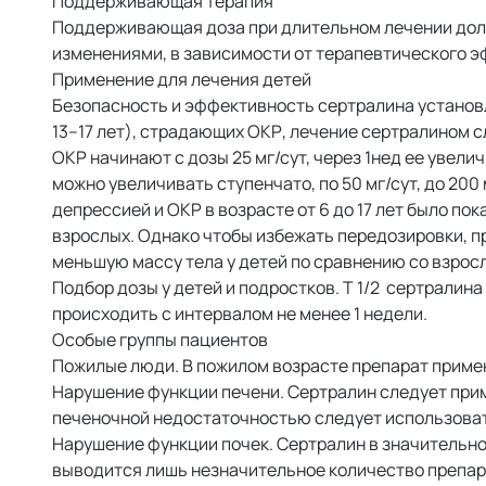
Поддерживающая терапия
Поддерживающая доза при длительном лечении дол
изменениями, в зависимости от терапевтического э
Применение для лечения детей
Безопасность и эффективность сертралина установлен
13–17 лет), страдающих ОКР, лечение сертралином сл
ОКР начинают с дозы 25 мг/сут, через 1нед ее увел
можно увеличивать ступенчато, по 50 мг/сут, до 200
депрессией и ОКР в возрасте от 6 до 17 лет было п
взрослых. Однако чтобы избежать передозировки, п
меньшую массу тела у детей по сравнению со взрос
Подбор дозы у детей и подростков. T 1/2 сертралин
происходить с интервалом не менее 1 недели.
Особые группы пациентов
Пожилые люди. В пожилом возрасте препарат применя
Нарушение функции печени. Сертралин следует прим
печеночной недостаточностью следует использоват
Нарушение функции почек. Сертралин в значительно
выводится лишь незначительное количество препара