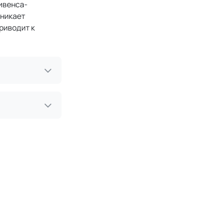
ивенса-
зникает
риводит к