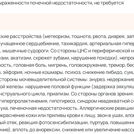
 выраженности почечной недостаточности, не требуется
е расстройства (метеоризм, тошнота, рвота, диарея, запо
С: учащенное сердцебиение, тахикардия, артериальная гипе
я, мышечные судороги. Со стороны ЦНС и периферической 
ии, акатизии, скрежет зубами, нарушение походки), непр
сть, головная боль, мигрень, головокружение, тремор, бе
, эйфория, ночные кошмары, психоз, снижение либидо, суиц
 стороны мочевыделительной системы: энурез, недержание
ой железы: нарушение половой функции (задержка эякуля
нструального цикла, приапизм. Со стороны органов зрения
 гиперпролактинемия, гипотиреоз, синдром неадекватной с
туха, печеночная недостаточность. Аллергические реакции
краснение кожи или приливы крови к лицу, звон в ушах, ало
ный отек, реакция фотосенсибилизации, пурпура, повышенн
ие), вплоть до анорексии, снижение или увеличение масс