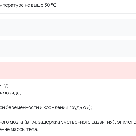
мпературе не выше 30 °C
ину;
пимозида;
ри беременности и кормлении грудью»);
го мозга (в т.ч. задержка умственного развития); эпилеп
ение массы тела.