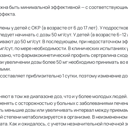
жна быть минимальной эффективной — с соответствующим
ффекта.
ы у детей с ОКР (в возрасте от 6 до 17 лет). У подростков
едует начинать с дозы 50 мг/сут. У детей (в возрасте 6–12
ичивают до 50 мг/сут. В последующем, при недостаточном э
 мг/сут, по мере необходимости. В клинических испытаниях 
оказано, что фармакокинетический профиль сертралина сход
ри увеличении дозы более 50 мг необходимо принимать во
лыми.
а составляет приблизительно 1 сутки, поэтому изменение д
ют в том же диапазоне доз, что и у более молодых людей.
енять с осторожностью у больных с заболеваниями печени
ь меньшие дозы или увеличивать интервал между приемам
й степени метаболизируется в организме. В неизмененном
та. Как и ожидалось, с учетом незначительной почечной 