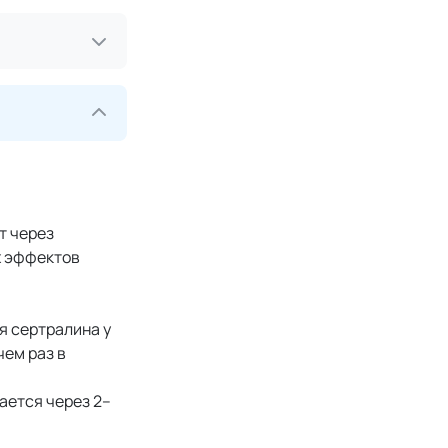
т через
х эффектов
я сертралина у
чем раз в
ается через 2–