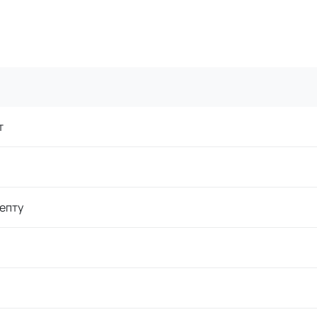
т
епту