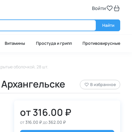
Войти
Войт
Найти
Витамины
Простуда и грипп
Противовирусные
крытые оболочкой, 28 шт.
в Архангельске
В избранное
от
316.00 ₽
от
316.00 ₽
до
362.00 ₽