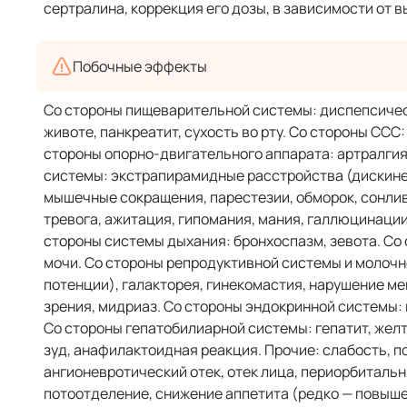
сертралина, коррекция его дозы, в зависимости от
Побочные эффекты
Со стороны пищеварительной системы: диспепсически
животе, панкреатит, сухость во рту. Со стороны СС
стороны опорно-двигательного аппарата: артралги
системы: экстрапирамидные расстройства (дискинез
мышечные сокращения, парестезии, обморок, сонливо
тревога, ажитация, гипомания, мания, галлюцинации
стороны системы дыхания: бронхоспазм, зевота. Со
мочи. Со стороны репродуктивной системы и молочн
потенции), галакторея, гинекомастия, нарушение ме
зрения, мидриаз. Со стороны эндокринной системы:
Со стороны гепатобилиарной системы: гепатит, жел
зуд, анафилактоидная реакция. Прочие: слабость, по
ангионевротический отек, отек лица, периорбиталь
потоотделение, снижение аппетита (редко — повышен