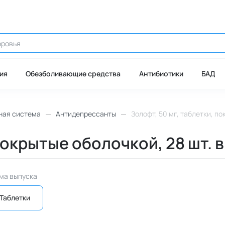
ия
Обезболивающие средства
Антибиотики
БАД
ная система
Антидепрессанты
Золофт, 50 мг, таблетки, по
покрытые оболочкой, 28 шт. 
ма выпуска
Таблетки