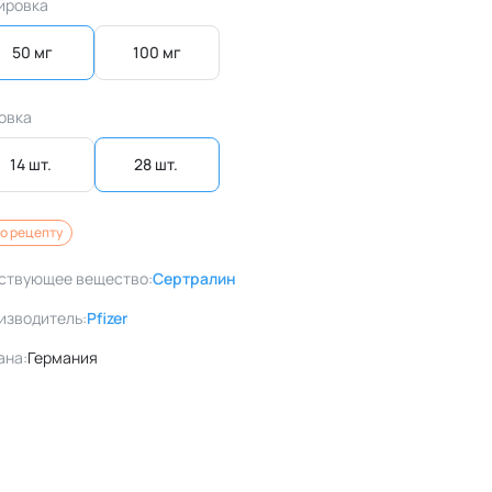
ировка
50 мг
100 мг
овка
14 шт. 
28 шт. 
о рецепту
ствующее вещество:
Сертралин
изводитель:
Pfizer
ана:
Германия