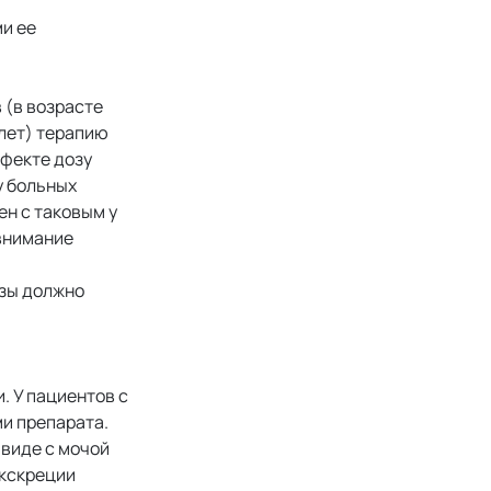
и ее
 (в возрасте
 лет) терапию
ффекте дозу
у больных
ен с таковым у
 внимание
озы должно
. У пациентов с
и препарата.
 виде с мочой
экскреции