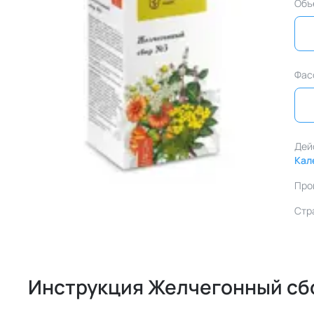
Объ
Фас
Дей
Кал
Про
Стр
Инструкция Желчегонный сб