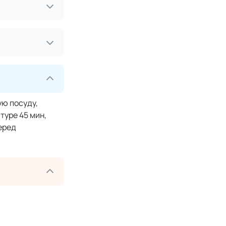
ую посуду,
туре 45 мин,
еред