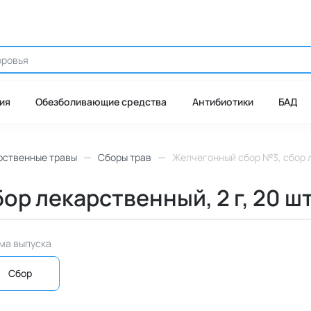
ия
Обезболивающие средства
Антибиотики
БАД
рственные травы
Сборы трав
Желчегонный сбор №3, сбор ле
р лекарственный, 2 г, 20 шт
ма выпуска
Сбор