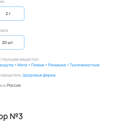
ем
2 г
овка
20 шт. 
ствующее вещество:
ендула + Мята + Пижма + Ромашка + Тысячелистник
изводитель:
Здоровье фирма
ана:
Россия
ор №3