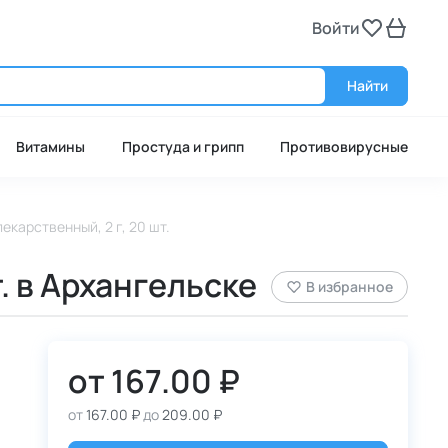
Войти
Войт
Найти
Витамины
Простуда и грипп
Противовирусные
карственный, 2 г, 20 шт.
. в Архангельске
В избранное
от
167.00 ₽
от
167.00 ₽
до
209.00 ₽