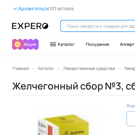
Архангельск
101 аптека
Акции
Каталог
Похудение
Аллерг
Главная
Каталог
Лекарственные средства
Лека
Желчегонный сбор №3, сбо
Фор