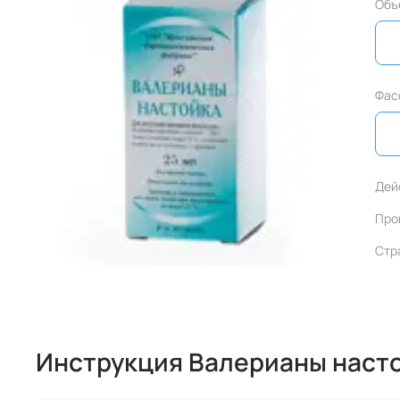
Объ
Фас
Дей
Про
Стр
Инструкция Валерианы наст