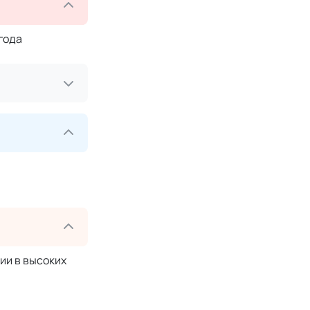
года
ии в высоких