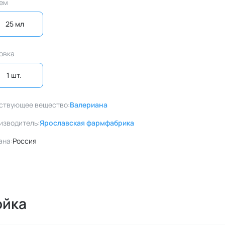
ем
25 мл
овка
1 шт. 
ствующее вещество:
Валериана
изводитель:
Ярославская фармфабрика
ана:
Россия
ойка