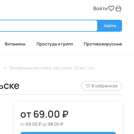
Войти
Войт
Найти
Витамины
Простуда и грипп
Противовирусные
)
Валерианы настойка, настойка, 25 мл, 1 шт.
льске
В избранное
от
69.00 ₽
от
69.00 ₽
до
98.00 ₽