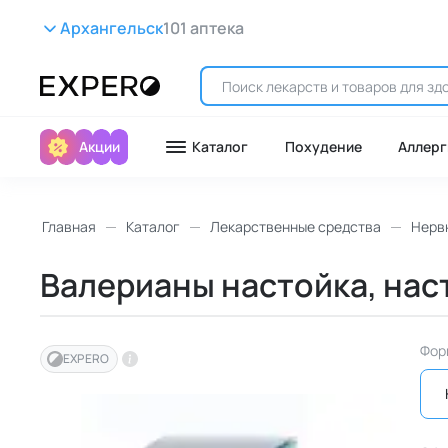
Архангельск
101 аптека
Акции
Каталог
Похудение
Аллерг
Главная
Каталог
Лекарственные средства
Нерв
Валерианы настойка, насто
Фор
EXPERO