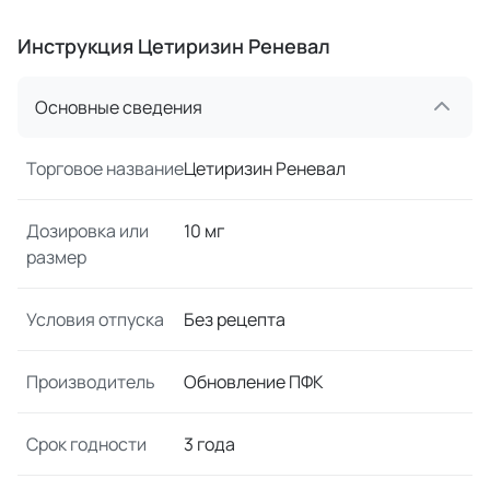
Инструкция Цетиризин Реневал
Основные сведения
Торговое название
Цетиризин Реневал
Дозировка или
10 мг
размер
Условия отпуска
Без рецепта
Производитель
Обновление ПФК
Срок годности
3 года