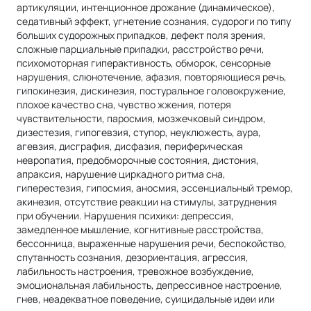
артикуляции, интенционное дрожание (динамическое),
седативный эффект, угнетение сознания, судороги по типу
больших судорожных припадков, дефект поля зрения,
сложные парциальные припадки, расстройство речи,
психомоторная гиперактивность, обморок, сенсорные
нарушения, слюнотечение, афазия, повторяющиеся речь,
гипокинезия, дискинезия, постуральное головокружение,
плохое качество сна, чувство жжения, потеря
чувствительности, паросмия, мозжечковый синдром,
дизестезия, гипогевзия, ступор, неуклюжесть, аура,
агевзия, дисграфия, дисфазия, периферическая
невропатия, предобморочные состояния, дистония,
апраксия, нарушение циркадного ритма сна,
гиперестезия, гипосмия, аносмия, эссенциальный тремор,
акинезия, отсутствие реакции на стимулы, затруднения
при обучении. Нарушения психики: депрессия,
замедленное мышление, когнитивные расстройства,
бессонница, выраженные нарушения речи, беспокойство,
спутанность сознания, дезориентация, агрессия,
лабильность настроения, тревожное возбуждение,
эмоциональная лабильность, депрессивное настроение,
гнев, неадекватное поведение, суицидальные идеи или