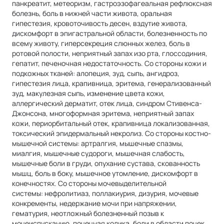
панкреатит, метеоризм, гастроэзофагеальная рефлюксная
болезнь, боль в нижней части живота, оральная
гипестезия, кровоточивость десен, вздутие живота,
дискомфорт в эпигастральной области, болезненность по
всему животу, гиперсекреция слюнных желез, боль в
ротовой полости, неприятный запах изо рта, глоссодиния,
гепатит, печеночная недостаточность. Со стороны кожи и
подкожных тканей: алопеция, зуд, сыпь, ангидроз,
гипестезия лица, крапивница, эритема, генерализованный
зуд, макулезная сыпь, изменение цвета кожи,
аллергический дерматит, отек лица, синдром Стивенса-
Джонсона, многоформная эритема, неприятный запах
кожи, периорбитальный отек, крапивница локализованная,
токсический эпидермальный некролиз. Со стороны костно-
мышечной системы: артралгия, мышечные спазмы,
миалгия, мышечные судороги, мышечная слабость,
мышечные боли в груди, опухание сустава, скованность
мышц, боль в боку, мышечное утомление, дискомфорт в
конечностях. Со стороны мочевыделительной
системы: нефролитиаз, поллакиурия, дизурия, мочевые
конкременты, недержание мочи при напряжении,
гематурия, неотложный болезненный позыв к
мочеиспусканию, почечная колика, боли в области почек,