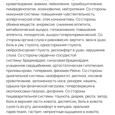
кроветворения: анемия, лейкопения, тромбоцитопения,
лимфаденопатия, эозинофилия, нейтропения. Со стороны
иммунной системы: повышенная чувствительность,
аллергический отек, отек конъюнктивы. Со стороны
обмена веществ: анорексия, снижение аппетита,
метаболический ацидоз, гипокалиемия, повышение
аппетита, полидипсия, ацидоз гиперхлоремический. Со
стороны органа слуха и равновесия: вертиго, звон в ушах,
боль в ухе, глухота, односторонняя глухота,
нейросенсорная глухота, дискомфорт в ушах, нарушение
слуха. Со стороны сердечно-сосудистой
системы: брадикардия, синусовая брадикардия,
учащенное сердцебиение, ортостатическая гипотензия,
приливы крови, гиперемия, феномен Рейно. Со стороны
дыхательной системы: назофарингит, диспноэ, носовое
кровотечение, заложенность носа, ринорея, кашель,
одышка при физической нагрузке, гиперсекреция в
околоносовых пазухах, дисфония. Со стороны
пищеварительной системы: тошнота, диарея, рвота, запор,
боль в верхней части живота, диспепсия, боль в животе,
сухость во рту, дискомфорт в желудке, оральная
парестезия, гастрит, неприятные ощущения в животе,