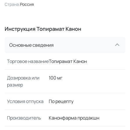
Страна:
Россия
Инструкция Топирамат Канон
Основные сведения
Торговое название
Топирамат Канон
Дозировка или
100 мг
размер
Условия отпуска
По рецепту
Производитель
Канонфарма продакшн