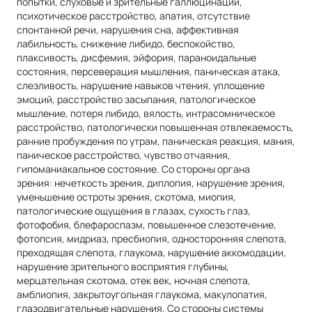
попытки, слуховые и зрительные галлюцинации,
психотическое расстройство, апатия, отсутствие
спонтанной речи, нарушения сна, аффективная
лабильность, снижение либидо, беспокойство,
плаксивость, дисфемия, эйфория, параноидальные
состояния, персеверация мышления, паническая атака,
слезливость, нарушение навыков чтения, уплощение
эмоций, расстройство засыпания, патологическое
мышление, потеря либидо, вялость, интрасомническое
расстройство, патологически повышенная отвлекаемость,
ранние пробуждения по утрам, паническая реакция, мания,
паническое расстройство, чувство отчаяния,
гипоманиакальное состояние. Со стороны органа
зрения: нечеткость зрения, диплопия, нарушение зрения,
уменьшение остроты зрения, скотома, миопия,
патологические ощущения в глазах, сухость глаз,
фотофобия, блефароспазм, повышенное слезотечение,
фотопсия, мидриаз, пресбиопия, односторонняя слепота,
преходящая слепота, глаукома, нарушение аккомодации,
нарушение зрительного восприятия глубины,
мерцательная скотома, отек век, ночная слепота,
амблиопия, закрытоугольная глаукома, макулопатия,
глазодвигательные нарушения. Со стороны системы