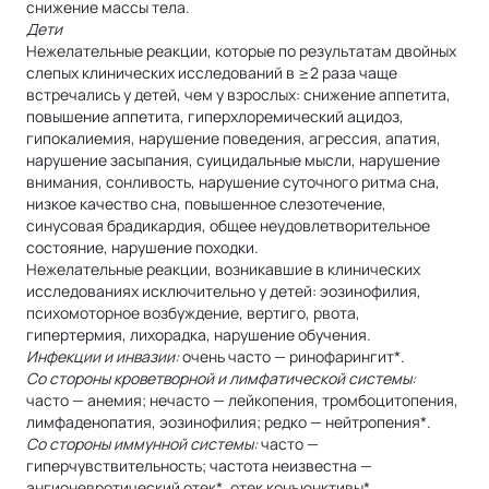
снижение массы тела.
Дети
Нежелательные реакции, которые по результатам двойных
слепых клинических исследований в ≥2 раза чаще
встречались у детей, чем у взрослых: снижение аппетита,
повышение аппетита, гиперхлоремический ацидоз,
гипокалиемия, нарушение поведения, агрессия, апатия,
нарушение засыпания, суицидальные мысли, нарушение
внимания, сонливость, нарушение суточного ритма сна,
низкое качество сна, повышенное слезотечение,
синусовая брадикардия, общее неудовлетворительное
состояние, нарушение походки.
Нежелательные реакции, возникавшие в клинических
исследованиях исключительно у детей: эозинофилия,
психомоторное возбуждение, вертиго, рвота,
гипертермия, лихорадка, нарушение обучения.
Инфекции и инвазии:
очень часто — ринофарингит*.
Со стороны кроветворной и лимфатической системы:
часто — анемия; нечасто — лейкопения, тромбоцитопения,
лимфаденопатия, эозинофилия; редко — нейтропения*.
Со стороны иммунной системы:
часто —
гиперчувствительность; частота неизвестна —
ангионевротический отек*, отек конъюнктивы*.