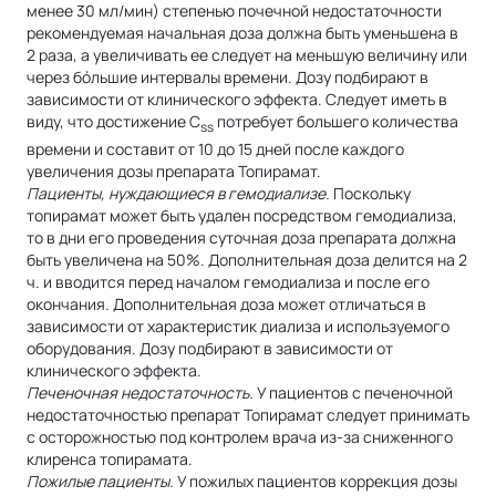
менее 30 мл/мин) степенью почечной недостаточности
рекомендуемая начальная доза должна быть уменьшена в
2 раза, а увеличивать ее следует на меньшую величину или
через бóльшие интервалы времени. Дозу подбирают в
зависимости от клинического эффекта. Следует иметь в
виду, что достижение C
потребует большего количества
ss
времени и составит от 10 до 15 дней после каждого
увеличения дозы препарата Топирамат.
Пациенты, нуждающиеся в гемодиализе.
Поскольку
топирамат может быть удален посредством гемодиализа,
то в дни его проведения суточная доза препарата должна
быть увеличена на 50%. Дополнительная доза делится на 2
ч. и вводится перед началом гемодиализа и после его
окончания. Дополнительная доза может отличаться в
зависимости от характеристик диализа и используемого
оборудования. Дозу подбирают в зависимости от
клинического эффекта.
Печеночная недостаточность.
У пациентов с печеночной
недостаточностью препарат Топирамат следует принимать
с осторожностью под контролем врача из-за сниженного
клиренса топирамата.
Пожилые пациенты.
У пожилых пациентов коррекция дозы