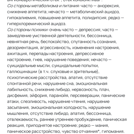
Со стороны метаболизма и питания:
часто — анорексия,
снижение аппетита; нечасто — метаболический ацидоз,
гипокалиемия, повышение аппетита, полидипсия; редко —
гиперхлоремический ацидоз.
Со стороны психики:
очень часто — депрессия; часто —
замедление умственной деятельности, бессонница,
невнятная речь, беспокойство, спутанность сознания,
дезориентация, агрессивность, изменения настроения,
ажитация, перепады настроения, депрессивное
настроение, гнев, нарушение поведения; нечасто —
суицидальные мысли, суицидальные попытки,
галлюцинации (в т.ч. слуховые и зрительные),
психотические расстройства, апатия, отсутствие
спонтанной речи, нарушение сна, эмоциональная
лабильность, снижение либидо, нервозность, плач,
дисфемия, эйфория, паранойя, персеверации, панические
атаки, слезливость, нарушение чтения, нарушение
засыпания, эмоциональная холодность, нарушение
мышления, отсутствие либидо, апатия, бессонница,
отвлекаемость, раннее утреннее пробуждение, паническая
реакция, приподнятое настроение; редко — мания,
паническое расстройство, чувство отчаяния*, гипомания.