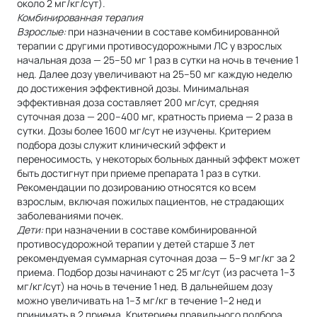
около 2 мг/кг/сут).
Комбинированная терапия
Взрослые:
при назначении в составе комбинированной
терапии с другими противосудорожными ЛС у взрослых
начальная доза — 25–50 мг 1 раз в сутки на ночь в течение 1
нед. Далее дозу увеличивают на 25–50 мг каждую неделю
до достижения эффективной дозы. Минимальная
эффективная доза составляет 200 мг/сут, средняя
суточная доза — 200–400 мг, кратность приема — 2 раза в
сутки. Дозы более 1600 мг/сут не изучены. Критерием
подбора дозы служит клинический эффект и
переносимость, у некоторых больных данный эффект может
быть достигнут при приеме препарата 1 раз в сутки.
Рекомендации по дозированию относятся ко всем
взрослым, включая пожилых пациентов, не страдающих
заболеваниями почек.
Дети:
при назначении в составе комбинированной
противосудорожной терапии у детей старше 3 лет
рекомендуемая суммарная суточная доза — 5–9 мг/кг за 2
приема. Подбор дозы начинают с 25 мг/сут (из расчета 1–3
мг/кг/сут) на ночь в течение 1 нед. В дальнейшем дозу
можно увеличивать на 1–3 мг/кг в течение 1–2 нед и
принимать в 2 приема. Критерием правильного подбора