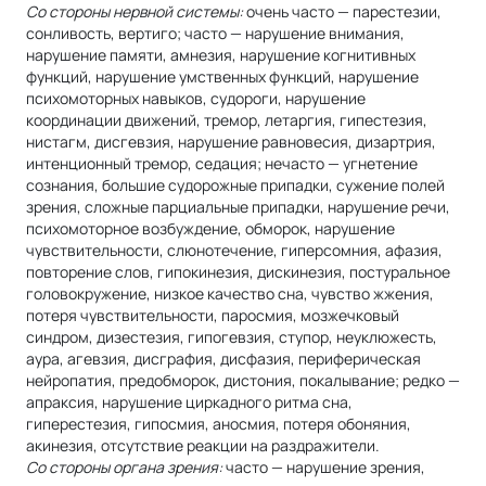
Со стороны нервной системы:
очень часто — парестезии,
сонливость, вертиго; часто — нарушение внимания,
нарушение памяти, амнезия, нарушение когнитивных
функций, нарушение умственных функций, нарушение
психомоторных навыков, судороги, нарушение
координации движений, тремор, летаргия, гипестезия,
нистагм, дисгевзия, нарушение равновесия, дизартрия,
интенционный тремор, седация; нечасто — угнетение
сознания, большие судорожные припадки, сужение полей
зрения, сложные парциальные припадки, нарушение речи,
психомоторное возбуждение, обморок, нарушение
чувствительности, слюнотечение, гиперсомния, афазия,
повторение слов, гипокинезия, дискинезия, постуральное
головокружение, низкое качество сна, чувство жжения,
потеря чувствительности, паросмия, мозжечковый
синдром, дизестезия, гипогевзия, ступор, неуклюжесть,
аура, агевзия, дисграфия, дисфазия, периферическая
нейропатия, предобморок, дистония, покалывание; редко —
апраксия, нарушение циркадного ритма сна,
гиперестезия, гипосмия, аносмия, потеря обоняния,
акинезия, отсутствие реакции на раздражители.
Со стороны органа зрения:
часто — нарушение зрения,