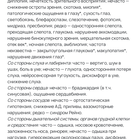
диплопия, нечеткость зрительного восприятия; нечасто —
снижение остроты зрения, скотома, миопия*,
патологические ощущения в глазу*, сухость глаз,
светобоязнь, блефароспазм, слезотечение, фотопсия,
мидриаз, пресбиопия; редко — односторонняя слепота,
преходящая слепота, глаукома, нарушение аккомодации,
нарушение бинокулярного зрения, мерцательная скотома,
отек век*, ночная слепота, амблиопия; частота
неизвестна — закрытоугольная глаукома*, макулопатия*,
нарушение движения глаз*.
Со стороны слуха и лабиринта:
часто — вертиго, шум в
ушах, боль в ухе; нечасто — глухота, односторонняя потеря
слуха, нейросенсорная тугоухость, дискомфорт в ухе,
снижение слуха.
Со стороны сердца:
нечасто — брадикардия (в т.ч.
синусовая), ощущение сердцебиения.
Со стороны сосудов:
нечасто — ортостатическая
гипотензия, снижение АД, приливы, вазомоторные
нарушения; редко — синдром Рейно.
Со стороны дыхательной системы, органов грудной клетки
и средостения:
часто — одышка, носовое кровотечение,
заложенность носа, ринорея; нечасто — одышка при
нагрузке, гиперсекреция околоносовых пазух, дисфония.