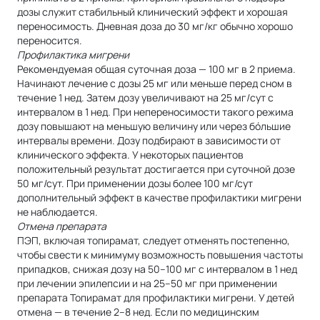
дозы служит стабильный клинический эффект и хорошая
переносимость. Дневная доза до 30 мг/кг обычно хорошо
переносится.
Профилактика мигрени
Рекомендуемая общая суточная доза — 100 мг в 2 приема.
Начинают лечение с дозы 25 мг или меньше перед сном в
течение 1 нед. Затем дозу увеличивают на 25 мг/cут с
интервалом в 1 нед. При непереносимости такого режима
дозу повышают на меньшую величину или через бóльшие
интервалы времени. Дозу подбирают в зависимости от
клинического эффекта. У некоторых пациентов
положительный результат достигается при суточной дозе
50 мг/сут. При применении дозы более 100 мг/сут
дополнительный эффект в качестве профилактики мигрени
не наблюдается.
Отмена препарата
ПЭП, включая топирамат, следует отменять постепенно,
чтобы свести к минимуму возможность повышения частоты
припадков, снижая дозу на 50–100 мг с интервалом в 1 нед
при лечении эпилепсии и на 25–50 мг при применении
препарата Топирамат для профилактики мигрени. У детей
отмена — в течение 2–8 нед. Если по медицинским