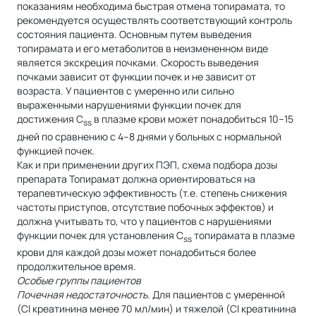
показаниям необходима быстрая отмена топирамата, то
рекомендуется осуществлять соответствующий контроль
состояния пациента. Основным путем выведения
топирамата и его метаболитов в неизмененном виде
является экскреция почками. Скорость выведения
почками зависит от функции почек и не зависит от
возраста. У пациентов с умеренно или сильно
выраженными нарушениями функции почек для
достижения C
в плазме крови может понадобиться 10–15
ss
дней по сравнению с 4–8 днями у больных с нормальной
функцией почек.
Как и при применении других ПЭП, схема подбора дозы
препарата Топирамат должна ориентироваться на
терапевтическую эффективность (т.е. степень снижения
частоты приступов, отсутствие побочных эффектов) и
должна учитывать то, что у пациентов с нарушениями
функции почек для установления C
топирамата в плазме
ss
крови для каждой дозы может понадобиться более
продолжительное время.
Особые группы пациентов
Почечная недостаточность.
Для пациентов с умеренной
(Cl креатинина менее 70 мл/мин) и тяжелой (Cl креатинина