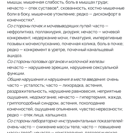
мышцы, мышечная слабость, боль в мышцах груди;
нечасто — отек суставов*, скованность, костно-мышечные
боли в боку, мышечное утомление; редко — дискомфорт в
конечностях*.
Со стороны почек и мочевыводящих путей:
часто —
нефролитиаз, поллакиурия, дизурия; нечасто — мочевой
конкремент, недержание мочи, гематурия, императивные
позывы к мочеиспусканию, почечная колика, боль в почке;
редко — конкремент в уретре, почечный канальцевый
ацидоз.
Со стороны половых органов и молочной железы:
нечасто — нарушение эрекции, нарушение сексуальной
функции.
Общие нарушения и нарушения в месте введения:
очень
часто — усталость; часто — лихорадка, астения,
раздражительность, нарушение равновесия, неприятные
ощущения, недомогание; нечасто — гипертермия, жажда,
гриппоподобный синдром, астения, похолодание
конечностей, ощущение опьянения, чувство нервозности;
редко — отек лица, кальциноз.
Со стороны лабораторно-инструментальных показателей:
очень часто — снижение массы тела; часто — повышение
массы тела*; нечасто — кристаллурия, патологическая