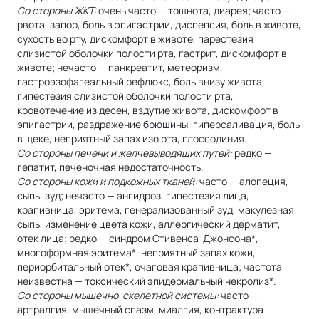
Со стороны ЖКТ:
очень часто — тошнота, диарея; часто —
рвота, запор, боль в эпигастрии, диспепсия, боль в животе,
сухость во рту, дискомфорт в животе, парестезия
слизистой оболочки полости рта, гастрит, дискомфорт в
животе; нечасто — панкреатит, метеоризм,
гастроэзофагеальный рефлюкс, боль внизу живота,
гипестезия слизистой оболочки полости рта,
кровотечение из десен, вздутие живота, дискомфорт в
эпигастрии, раздражение брюшины, гиперсаливация, боль
в щеке, неприятный запах изо рта, глоссодиния.
Со стороны печени и желчевыводящих путей:
редко —
гепатит, печеночная недостаточность.
Со стороны кожи и подкожных тканей:
часто — алопеция,
сыпь, зуд; нечасто — ангидроз, гипестезия лица,
крапивница, эритема, генерализованный зуд, макулезная
сыпь, изменение цвета кожи, аллергический дерматит,
отек лица; редко — синдром Стивенса-Джонсона*,
многоформная эритема*, неприятный запах кожи,
периорбитальный отек*, очаговая крапивница; частота
неизвестна — токсический эпидермальный некролиз*.
Со стороны мышечно-скелетной системы:
часто —
артралгия, мышечный спазм, миалгия, контрактура