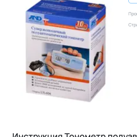
Про
Стр
Инструкция Тонометр полуа