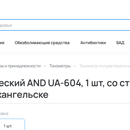
ия
Обезболивающие средства
Антибиотики
БАД
ры и принадлежности
Тонометры
Тонометр полуавтоматичес
ский AND UA-604, 1 шт, со с
хангельске
овка
1 шт. 