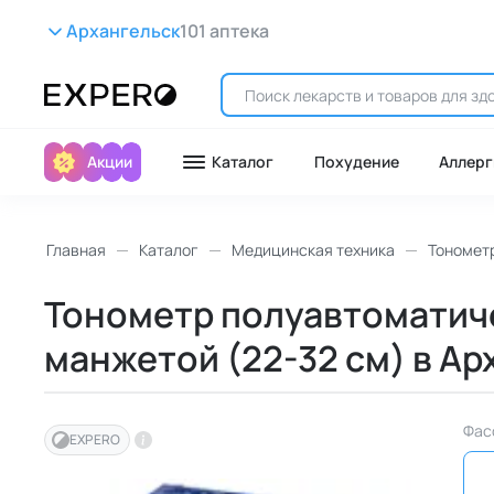
Архангельск
101 аптека
Акции
Каталог
Похудение
Аллерг
Главная
Каталог
Медицинская техника
Тономет
Тонометр полуавтоматиче
манжетой (22-32 см) в Ар
Фас
EXPERO