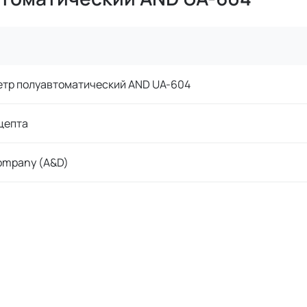
етр полуавтоматический AND UA-604
цепта
ompany (A&D)