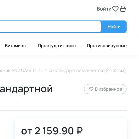
Войти
Войт
Найти
Витамины
Простуда и грипп
Противовирусные
кий AND UA-604, 1 шт, со стандартной манжетой (22-32 см)
тандартной
В избранное
от
2 159.90 ₽