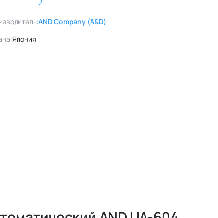
изводитель:
AND Company (A&D)
ана:
Япония
втоматический AND UA-604