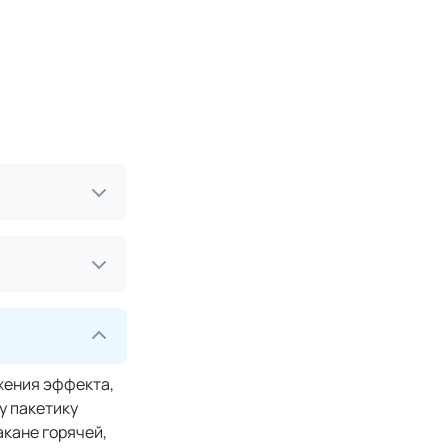
жения эффекта,
у пакетику
акане горячей,