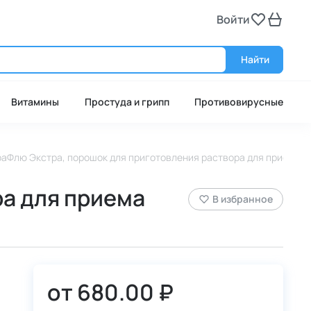
Войти
Войт
Найти
Витамины
Простуда и грипп
Противовирусные
аФлю Экстра, порошок для приготовления раствора для приема внутр
а для приема
В избранное
от
680.00 ₽