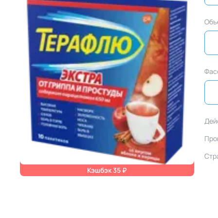
Объ
Фас
Дей
Про
Стр
Кэшбэк 35 ₽