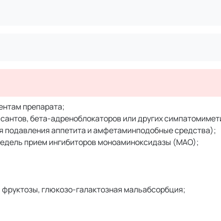
ентам препарата;
сантов, бета-адреноблокаторов или других симпатомимет
ля подавления аппетита и амфетаминподобные средства);
недель прием ингибиторов моноаминоксидазы (МАО);
 фруктозы, глюкозо-галактозная мальабсорбция;