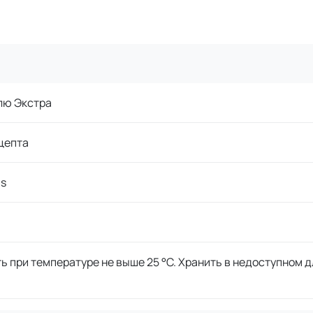
лю Экстра
цепта
is
ь при температуре не выше 25 °C. Хранить в недоступном д