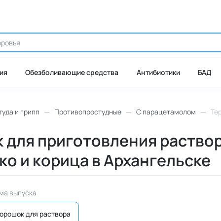
ия
Обезболивающие средства
Антибиотики
БАД
уда и грипп
Противопростудные
С парацетамолом
Тер
 для приготовления раствор
локо и корица в Архангельске
ма выпуска
орошок для раствора