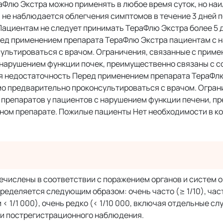
раФлю Экстра можно применять в любое время суток, но на
и не наблюдается облегчения симптомов в течение 3 дней 
 Пациентам не следует принимать ТераФлю Экстра более 5 
ред применением препарата ТераФлю Экстра пациентам с 
ультироваться с врачом. Ограничения, связанные с прим
 нарушением функции почек, преимущественно связаны с 
ая недостаточность Перед применением препарата ТераФл
о предварительно проконсультироваться с врачом. Огран
препаратов у пациентов с нарушением функции печени, п
ном препарате. Пожилые пациенты Нет необходимости в к
числены в соответствии с поражением органов и систем о
еделяется следующим образом: очень часто (≥ 1/10), часто
0 и < 1/1 000), очень редко (< 1/10 000, включая отдельные сл
и пострегистрационного наблюдения.