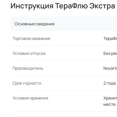
Инструкция ТераФлю Экстра
Основные сведения
Торговое название
ТераФ
Условия отпуска
Без ре
Производитель
Novart
Срок годности
2 года
Условия хранения
Хранит
месте.