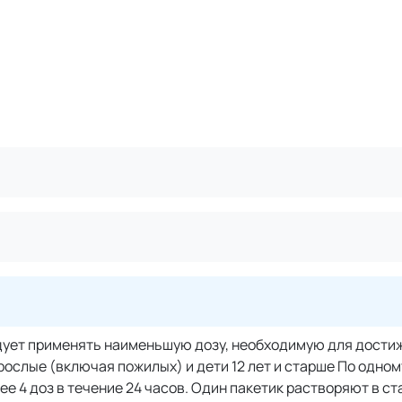
дует применять наименьшую дозу, необходимую для дости
рослые (включая пожилых) и дети 12 лет и старше По одном
ее 4 доз в течение 24 часов. Один пакетик растворяют в ст