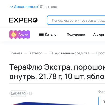
Архангельск
101 аптека
Акции
Каталог
Похудение
Аллерг
Главная
Каталог
Лекарственные средства
Прост
ТераФлю Экстра, порошок
внутрь, 21.78 г, 10 шт, яб
Фор
EXPERO
П