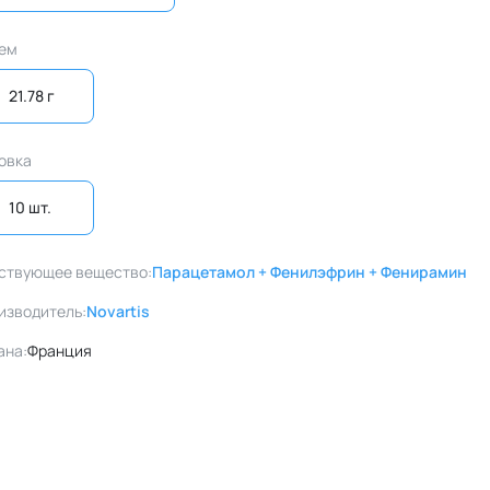
ем
21.78 г
овка
10 шт. 
ствующее вещество:
Парацетамол + Фенилэфрин + Фенирамин
изводитель:
Novartis
ана:
Франция