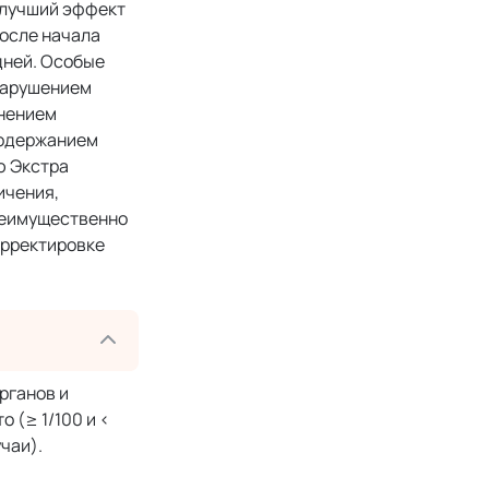
илучший эффект
после начала
дней. Особые
нарушением
енением
содержанием
ю Экстра
ичения,
реимущественно
орректировке
рганов и
 (≥ 1/100 и <
учаи).