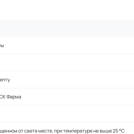
ум
епту
СК Фарма
щенном от света месте, при температуре не выше 25 °C