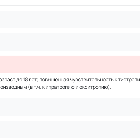
озраст до 18 лет; повышенная чувствительность к тиотроп
оизводным (в т.ч. к ипратропию и окситропию).