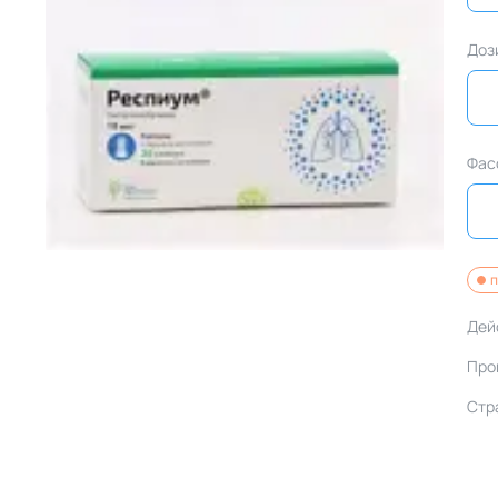
Доз
Фас
п
Дей
Про
Стр