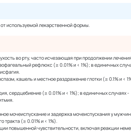
т от используемой лекарственной формы.
хость во рту, часто исчезающая при продолжении лечения 
оэзофагеальный рефлюкс (≥ 0.01% и < 1%); в единичных случ
дисфагия.
пазм, кашель и местное раздражение глотки (≥ 0.1% и < 1
я, сердцебиение (≥ 0.01% и < 1%); в единичных случаях -
итмия.
ное мочеиспускание и задержка мочеиспускания у мужчин
тракта (≥ 0.01% и < 1%).
акции повышенной чувствительности, включая реакции нем