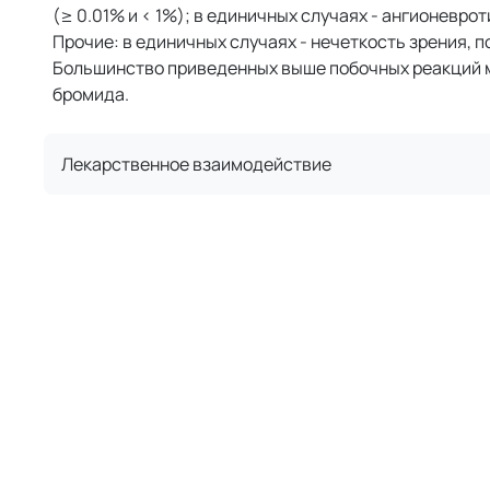
(≥ 0.01% и < 1%); в единичных случаях - ангионеврот
Прочие: в единичных случаях - нечеткость зрения, п
Большинство приведенных выше побочных реакций м
бромида.
Лекарственное взаимодействие