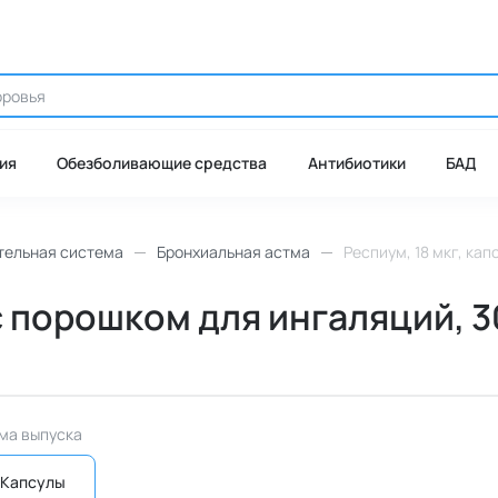
ия
Обезболивающие средства
Антибиотики
БАД
тельная система
Бронхиальная астма
Респиум, 18 мкг, ка
с порошком для ингаляций, 30
ма выпуска
Капсулы