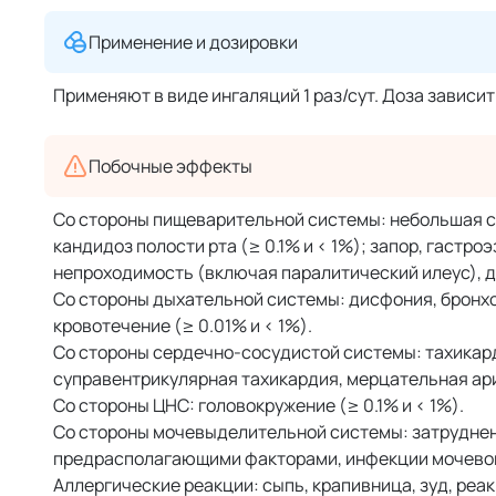
Применение и дозировки
Применяют в виде ингаляций 1 раз/сут. Доза зависи
Побочные эффекты
Со стороны пищеварительной системы: небольшая су
кандидоз полости рта (≥ 0.1% и < 1%); запор, гастр
непроходимость (включая паралитический илеус), 
Со стороны дыхательной системы: дисфония, бронхос
кровотечение (≥ 0.01% и < 1%).
Со стороны сердечно-сосудистой системы: тахикарди
суправентрикулярная тахикардия, мерцательная ар
Со стороны ЦНС: головокружение (≥ 0.1% и < 1%).
Со стороны мочевыделительной системы: затруднен
предрасполагающими факторами, инфекции мочевого 
Аллергические реакции: сыпь, крапивница, зуд, ре