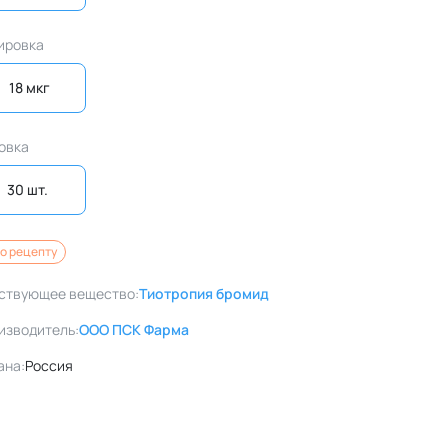
ировка
18 мкг
овка
30 шт. 
о рецепту
ствующее вещество:
Тиотропия бромид
изводитель:
ООО ПСК Фарма
ана:
Россия