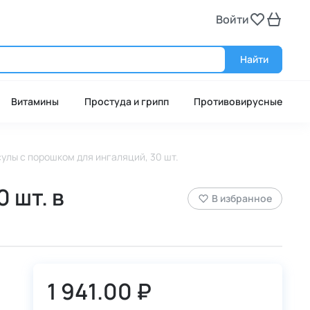
Войти
Войт
Найти
Витамины
Простуда и грипп
Противовирусные
псулы с порошком для ингаляций, 30 шт.
 шт. в
В избранное
1 941.00 ₽