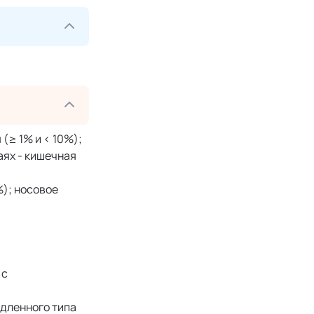
(≥ 1% и < 10%);
аях - кишечная
%); носовое
 с
едленного типа