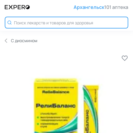
Архангельск
101 аптека
С диосмином