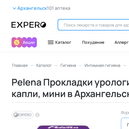
Архангельск
101 аптека
Акции
Каталог
Похудение
Аллерг
Главная
Каталог
Гигиена
Интимная гигиена
Pelena Прокладки урологи
капли, мини в Архангельс
Фор
EXPERO