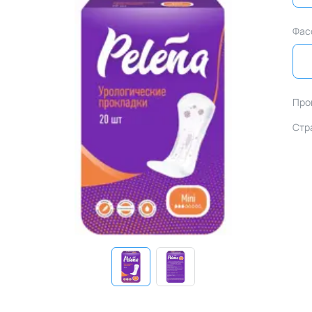
Фас
Про
Стр