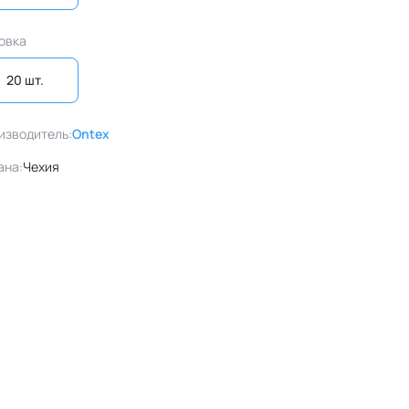
овка
20 шт. 
изводитель:
Ontex
ана:
Чехия