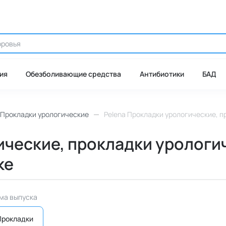
ия
Обезболивающие средства
Антибиотики
БАД
Прокладки урологические
Pelena Прокладки урологические, пр
ческие, прокладки урологиче
ке
ма выпуска
Прокладки