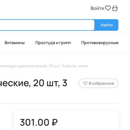
Войти
Войт
Найти
Витамины
Простуда и грипп
Противовирусные
окладки урологические, 20 шт, 3 капли, мини
ские, 20 шт, 3
В избранное
301.00 ₽