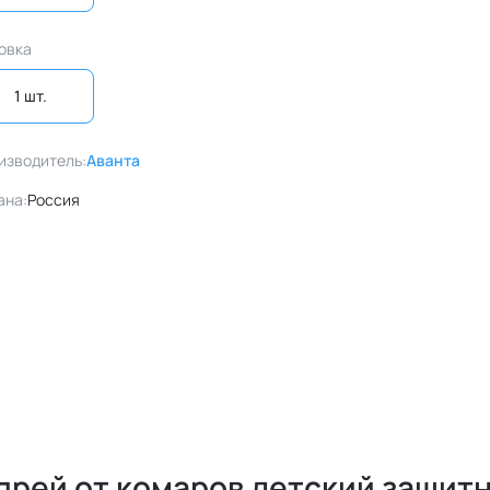
овка
1 шт. 
изводитель:
Аванта
ана:
Россия
прей от комаров детский защит