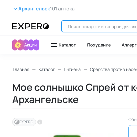
Архангельск
101 аптека
Акции
Каталог
Похудение
Аллерг
Главная
Каталог
Гигиена
Средства против насе
Мое солнышко Спрей от ко
Архангельске
Объ
EXPERO