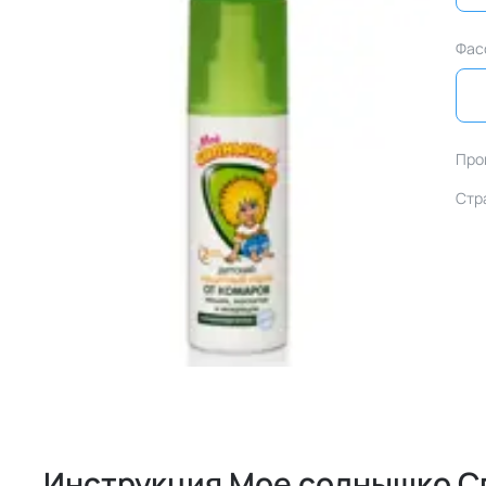
Фас
Про
Стр
Инструкция Мое солнышко С