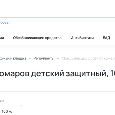
ия
Обезболивающие средства
Антибиотики
БАД
комых и клещей
Репелленты
Мое солнышко Спрей от комаров
маров детский защитный, 100
ем
100 мл