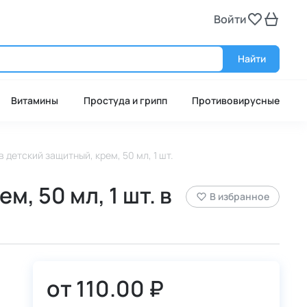
Войти
Войт
Найти
Витамины
Простуда и грипп
Противовирусные
детский защитный, крем, 50 мл, 1 шт.
, 50 мл, 1 шт. в
В избранное
от
110.00 ₽