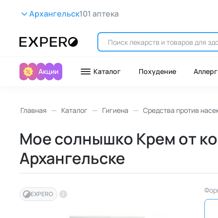
Архангельск
101 аптека
Акции
Каталог
Похудение
Аллерг
Главная
Каталог
Гигиена
Средства против насе
Мое солнышко Крем от ком
Архангельске
Фор
EXPERO