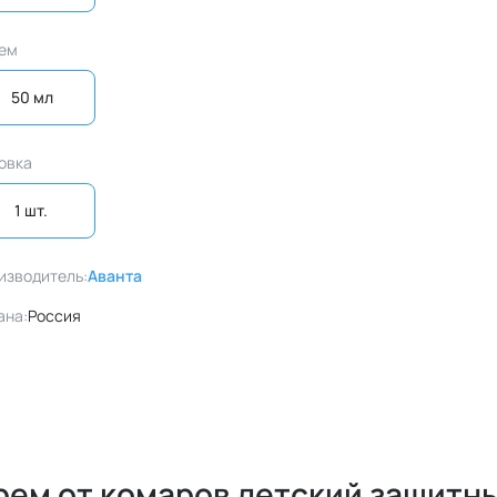
ем
50 мл
овка
1 шт. 
изводитель:
Аванта
ана:
Россия
рем от комаров детский защитн