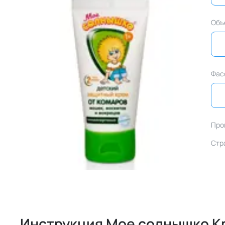
Объ
Фас
Про
Стр
Инструкция Мое солнышко К