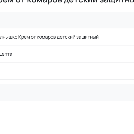
лнышко Крем от комаров детский защитный
цепта
а