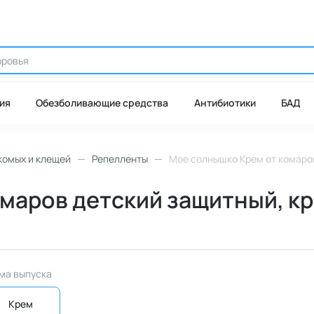
ия
Обезболивающие средства
Антибиотики
БАД
комых и клещей
Репелленты
Мое солнышко Крем от комаров 
аров детский защитный, крем
ма выпуска
Крем