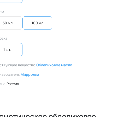
ем
50 мл
100 мл
овка
1 шт. 
ствующее вещество:
Облепиховое масло
изводитель:
Мирролла
ана:
Россия
косметическое облепиховое