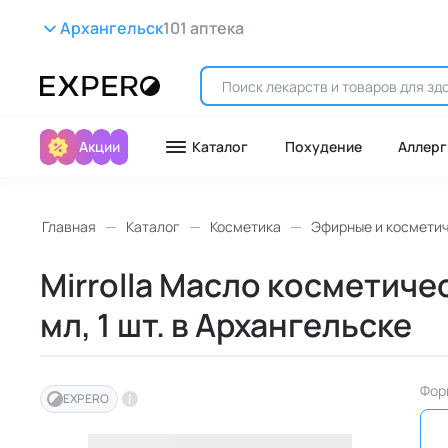
Архангельск
101 аптека
Акции
Каталог
Похудение
Аллерг
Главная
Каталог
Косметика
Эфирные и космети
Mirrolla Масло косметиче
мл, 1 шт. в Архангельске
Фор
EXPERO