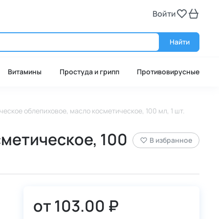
Войти
Войт
Найти
Витамины
Простуда и грипп
Противовирусные
ческое облепиховое, масло косметическое, 100 мл, 1 шт.
сметическое, 100
В избранное
от
103.00 ₽