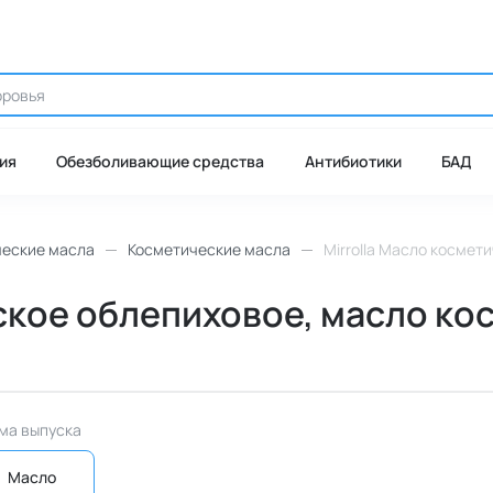
ия
Обезболивающие средства
Антибиотики
БАД
ческие масла
Косметические масла
Mirrolla Масло космети
ское облепиховое, масло ко
ма выпуска
Масло