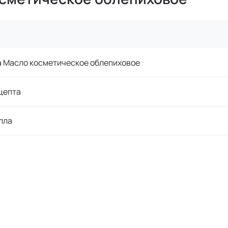
la Масло косметическое облепиховое
цепта
лла