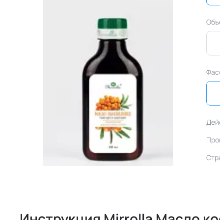
Объ
Фас
Дей
Про
Стр
Инструкция Mirrolla Масло 