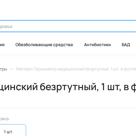
ия
Обезболивающие средства
Антибиотики
БАД
тры
Meridian Термометр медицинский безртутный, 1 шт, в футл
инский безртутный, 1 шт, в 
овка
1 шт. 