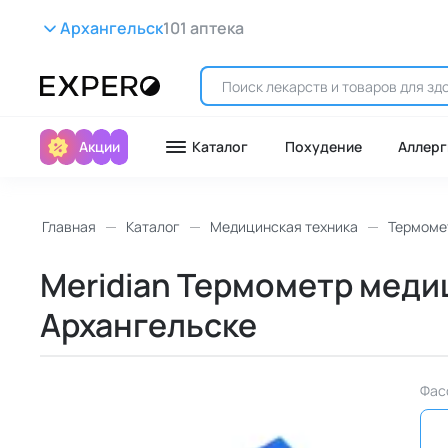
Архангельск
101 аптека
Акции
Каталог
Похудение
Аллерг
Главная
Каталог
Медицинская техника
Термоме
Meridian Термометр медиц
Архангельске
Фас