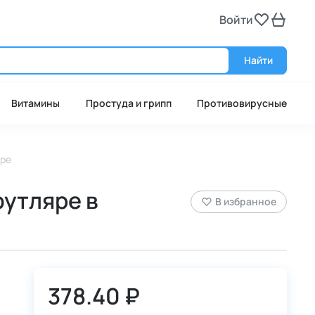
Войти
Войт
Найти
Витамины
Простуда и грипп
Противовирусные
яре
футляре в
В избранное
378.40 ₽