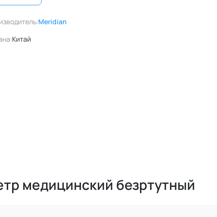
изводитель:
Meridian
ана:
Китай
етр медицинский безртутный