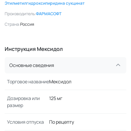
Этилметилгидроксипиридина сукцинат
Производитель:
ФАРМАСОФТ
Страна:
Россия
Инструкция Мексидол
Основные сведения
Торговое название
Мексидол
Дозировка или
125 мг
размер
Условия отпуска
По рецепту