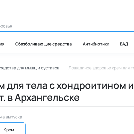
ия
Обезболивающие средства
Антибиотики
БАД
редства для мышц и суставов
Лошадиное здоровье крем для те
 для тела с хондроитином 
т. в Архангельске
ма выпуска
Крем