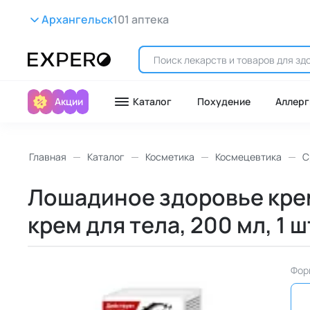
Архангельск
101 аптека
Акции
Каталог
Похудение
Аллерг
Главная
Каталог
Косметика
Космецевтика
С
Лошадиное здоровье крем
крем для тела, 200 мл, 1 ш
Фор