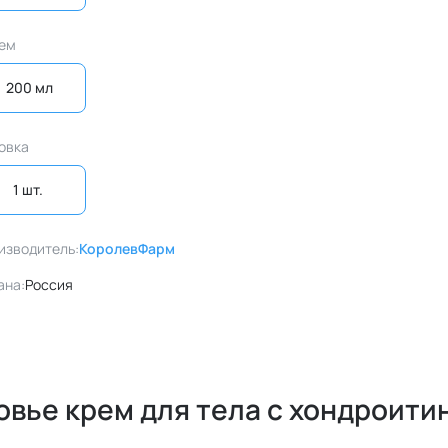
ем
200 мл
овка
1 шт. 
изводитель:
КоролевФарм
ана:
Россия
вье крем для тела с хондроити