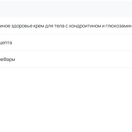
ное здоровье крем для тела с хондроитином и глюкозами
цепта
евФарм