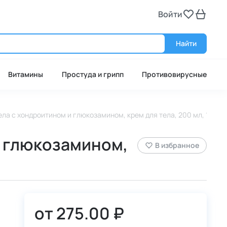
Войти
Войт
Найти
Витамины
Простуда и грипп
Противовирусные
ла с хондроитином и глюкозамином, крем для тела, 200 мл, 1 шт.
и глюкозамином,
В избранное
от
275.00 ₽