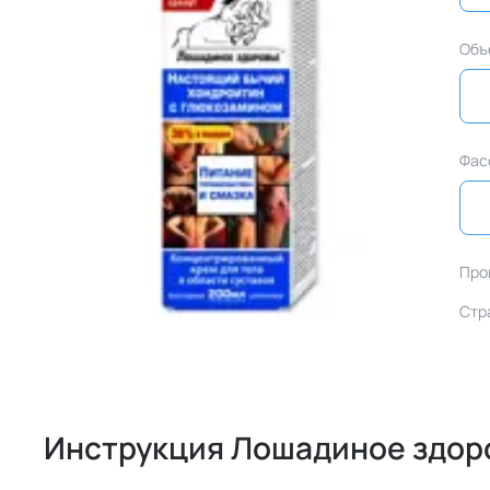
Объ
Фас
Про
Стр
Инструкция Лошадиное здоро