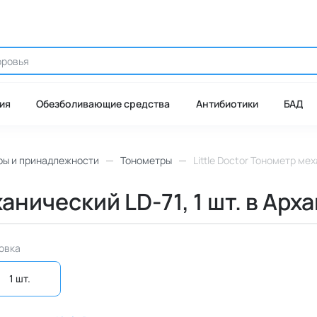
ия
Обезболивающие средства
Антибиотики
БАД
ры и принадлежности
Тонометры
Little Doctor Тонометр мех
ханический LD-71, 1 шт. в Арх
овка
1 шт. 