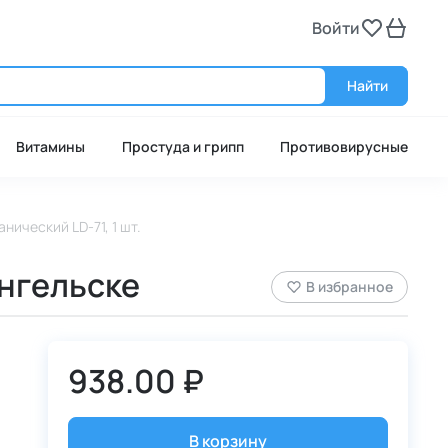
Войти
Войт
Найти
Витамины
Простуда и грипп
Противовирусные
анический LD-71, 1 шт.
ангельске
В избранное
938.00 ₽
В корзину