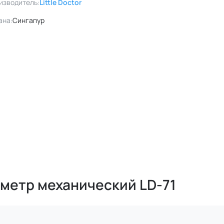
изводитель:
Little Doctor
ана:
Сингапур
нометр механический LD-71