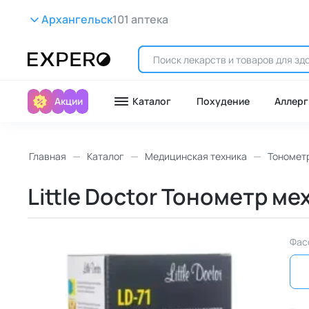
Архангельск
101 аптека
Акции
Каталог
Похудение
Аллерг
Главная
Каталог
Медицинская техника
Тономет
Little Doctor Тонометр ме
Фас