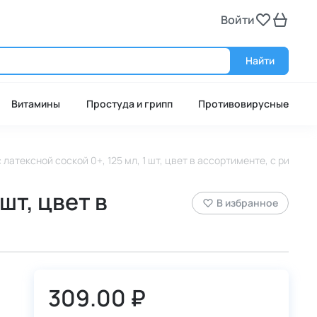
Войти
Войт
Найти
Витамины
Простуда и грипп
Противовирусные
латексной соской 0+, 125 мл, 1 шт, цвет в ассортименте, с рисунком
шт, цвет в
В избранное
309.00 ₽