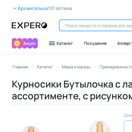
Архангельск
101 аптека
Акции
Каталог
Похудение
Аллерг
Главная
Каталог
Мама и малыш
Принадлежности
Курносики Бутылочка с лат
ассортименте, с рисунком
Доз