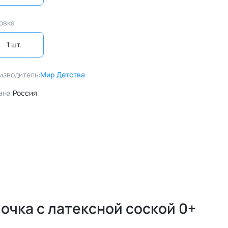
овка
1 шт. 
изводитель:
Мир Детства
ана:
Россия
очка с латексной соской 0+