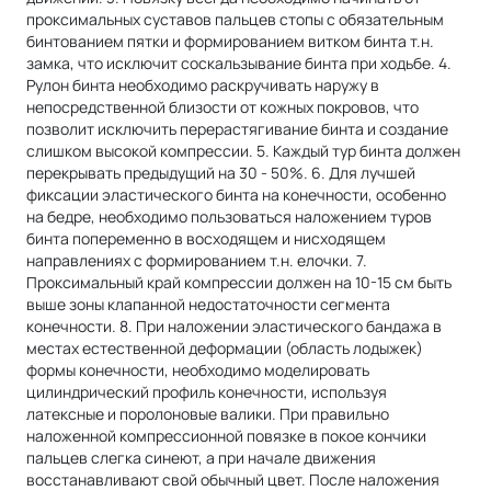
проксимальных суставов пальцев стопы с обязательным
бинтованием пятки и формированием витком бинта т.н.
замка, что исключит соскальзывание бинта при ходьбе. 4.
Рулон бинта необходимо раскручивать наружу в
непосредственной близости от кожных покровов, что
позволит исключить перерастягивание бинта и создание
слишком высокой компрессии. 5. Каждый тур бинта должен
перекрывать предыдущий на 30 - 50%. 6. Для лучшей
фиксации эластического бинта на конечности, особенно
на бедре, необходимо пользоваться наложением туров
бинта попеременно в восходящем и нисходящем
направлениях с формированием т.н. елочки. 7.
Проксимальный край компрессии должен на 10-15 см быть
выше зоны клапанной недостаточности сегмента
конечности. 8. При наложении эластического бандажа в
местах естественной деформации (область лодыжек)
формы конечности, необходимо моделировать
цилиндрический профиль конечности, используя
латексные и поролоновые валики. При правильно
наложенной компрессионной повязке в покое кончики
пальцев слегка синеют, а при начале движения
восстанавливают свой обычный цвет. После наложения