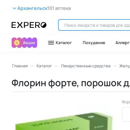
Архангельск
101 аптека
Акции
Каталог
Похудение
Аллерг
Главная
Каталог
Лекарственные средства
Желу
Флорин форте, порошок дл
Фор