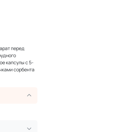
арат перед
рудного
е капсулы с 5-
ичками сорбента