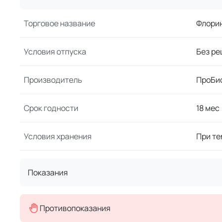
Торговое название
Флори
Условия отпуска
Без ре
Производитель
ПроБи
Срок годности
18 мес
Условия хранения
При те
Показания
Противопоказания