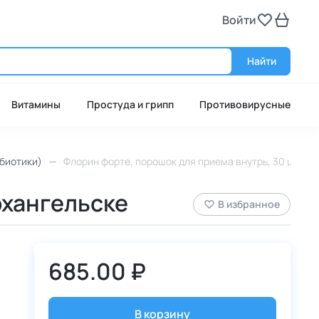
Войти
Войт
Найти
Витамины
Простуда и грипп
Противовирусные
биотики)
Флорин форте, порошок для приема внутрь, 30 шт.
рхангельске
В избранное
685.00 ₽
В корзину