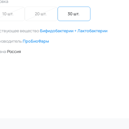
овка
10 шт. 
20 шт. 
30 шт. 
ствующее вещество:
Бифидобактерии + Лактобактерии
изводитель:
ПроБиоФарм
ана:
Россия