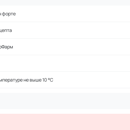
н форте
цепта
оФарм
мпературе не выше 10 °C