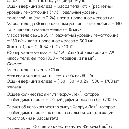
рассчитывается по следующей формуле:
Общий дефицит железа = масса тела (кг) × (расчетный
уровень гемоглобина (г/л) − реальный уровень
гемоглобина (г/л) × 0,24) + депонированное железо (мг)
Масса тела до 35 кг: расчетный уровень гемоглобина = 130
г/л и депонированное железо = 15 мг/кг
Масса тела свыше 35 кг: расчетный уровень гемоглобина
= 150 г/л и депонированное железо = 500 мг
Фактор 0,24 = 0,0034 × 0,07 × 1000
(Содержание железа = 0,34%; общий объем крови = 7%
массы тела; фактор 1000 = перевод из г в мг).
Пример
Масса тела пациента: 70 кг
Реальная концентрация гемоглобина: 80 г/л
Общий дефицит железа = (150 − 80) × 0,24 + 500 = 1700 мг
железа
®
Общее количество ампул Феррум Лек
, которое
необходимо ввести = Общий дефицит железа (мг) / 100 мг
®
Расчет общего количества ампул Феррум Лек
, которое
необходимо ввести, на основе реальной концентрации
гемоглобина и массы тела
®
Общее количество ампул Феррум Лек
для
Масса тела,