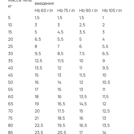
введения
кг
Hb 60 г/л
Hb 75 г/л
Hb 90 г/л
Hb 105 г/л
5
1,5
1,5
1,5
1
10
3
3
2,5
2
15
5
4,5
3,5
3
20
6,5
5,5
5
4
25
8
7
6
5,5
30
9,5
8,5
7,5
6,5
35
12,5
11,5
10
9
40
13,5
12
11
9,5
45
15
13
11,5
10
50
16
14
12
10,5
55
17
15
13
11
60
18
16
13,5
11,5
65
19
16,5
14,5
12
70
20
17,5
15
12,5
75
21
18,5
16
13
80
22,5
19,5
16,5
13,5
85
23,5
20,5
17
14