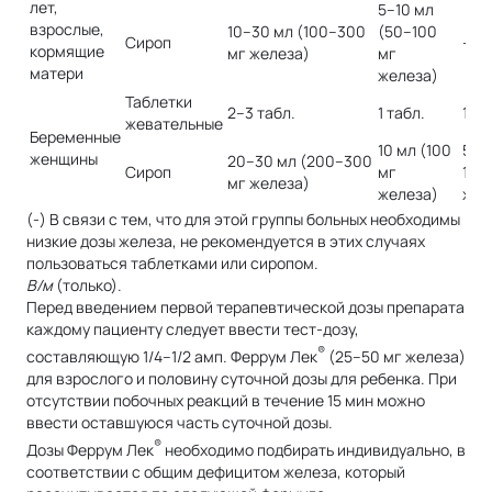
лет,
5–10 мл
взрослые,
10–30 мл (100–300
(50–100
Сироп
-
кормящие
мг железа)
мг
матери
железа)
Таблетки
2–3 табл.
1 табл.
1 та
жевательные
Беременные
10 мл (100
5–1
женщины
20–30 мл (200–300
Сироп
мг
100
мг железа)
железа)
жел
(-) В связи с тем, что для этой группы больных необходимы
низкие дозы железа, не рекомендуется в этих случаях
пользоваться таблетками или сиропом.
В/м
(только).
Перед введением первой терапевтической дозы препарата
каждому пациенту следует ввести тест-дозу,
®
составляющую 1/4–1/2 амп. Феррум Лек
(25–50 мг железа)
для взрослого и половину суточной дозы для ребенка. При
отсутствии побочных реакций в течение 15 мин можно
ввести оставшуюся часть суточной дозы.
®
Дозы Феррум Лек
необходимо подбирать индивидуально, в
соответствии с общим дефицитом железа, который