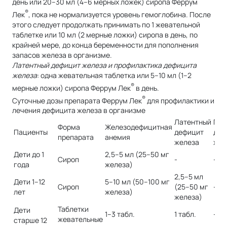
день или 20–30 мл (4–6 мерных ложек) сиропа Феррум
®
Лек
, пока не нормализуется уровень гемоглобина. После
этого следует продолжать принимать по 1 жевательной
таблетке или 10 мл (2 мерные ложки) сиропа в день, по
крайней мере, до конца беременности для пополнения
запасов железа в организме.
Латентный дефицит железа и профилактика дефицита
железа
: одна жевательная таблетка или 5–10 мл (1–2
®
мерные ложки) сиропа Феррум Лек
в день.
®
Суточные дозы препарата Феррум Лек
для профилактики и
лечения дефицита железа в организме
Латентный
Про
Форма
Железодефицитная
Пациенты
дефицит
деф
препарата
анемия
железа
жел
Дети до 1
2,5–5 мл (25–50 мг
Сироп
-
-
года
железа)
2,5–5 мл
Дети 1–12
5–10 мл (50–100 мг
Сироп
(25–50 мг
-
лет
железа)
железа)
Таблетки
Дети
1–3 табл.
1 табл.
-
жевательные
старше 12