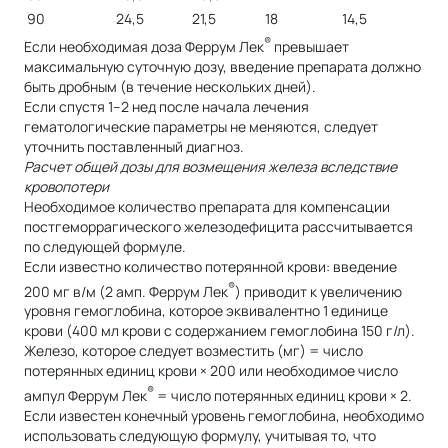
90
24,5
21,5
18
14,5
®
Если необходимая доза Феррум Лек
превышает
максимальную суточную дозу, введение препарата должно
быть дробным (в течение нескольких дней).
Если спустя 1–2 нед после начала лечения
гематологические параметры не меняются, следует
уточнить поставленный диагноз.
Расчет общей дозы для возмещения железа вследствие
кровопотери
Необходимое количество препарата для компенсации
постгеморрагического железодефицита рассчитывается
по следующей формуле.
Если известно количество потерянной крови: введение
®
200 мг в/м (2 амп. Феррум Лек
) приводит к увеличению
уровня гемоглобина, которое эквивалентно 1 единице
крови (400 мл крови с содержанием гемоглобина 150 г/л).
Железо, которое следует возместить (мг) = число
потерянных единиц крови × 200 или необходимое число
®
ампул Феррум Лек
= число потерянных единиц крови × 2.
Если известен конечный уровень гемоглобина, необходимо
использовать следующую формулу, учитывая то, что