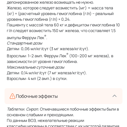
депонированное железо возмещать не нужно.
Железо, которое следует возместить (мг) = масса тела
(кг) × (расчетный уровень гемоглобина (г/л) − реальный
уровень гемоглобина (г/л) × 0,24.
Пациенту с массой тела 60 кг и дефицитом гемоглобина 10
г/л следует возместить 150 мг железа, что составляет 1,5
®
ампулы Феррум Лек
.
Стандартные дозы
Детям: 0,06 мл/кг/сут (3 мг железа/кг/сут).
®
Взрослым: 1–2 амп. Феррум Лек
(100–200 мг железа), в
зависимости от уровня гемоглобина.
Максимальные суточные дозы
Детям: 0,14 мл/кг/сут (7 мг железа/кг/сут).
Взрослым: 4 мл (2 амп.) в сутки.
Побочные эффекты
Таблетки. Сироп.
Отмечавшиеся побочные эффекты были в
основном слабыми и преходящими.
По данным ВОЗ, нежелательные реакции
классифицированы в соответствии с их частотой развития