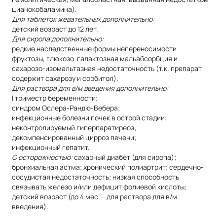
цианокобаламина).
Для таблеток жевательных дополнительно:
детский возраст до 12 лет.
Для сиропа дополнительно:
редкие наследственные формы непереносимости
фруктозы, глюкозо-галактозная мальабсорбция и
сахарозо-изомальтазная недостаточность (т.к. препарат
содержит сахарозу и сорбитол).
Для раствора для в/м введения дополнительно:
I триместр беременности;
синдром Ослера-Рандю-Вебера;
инфекционные болезни почек в острой стадии;
неконтролируемый гиперпаратиреоз;
декомпенсированный цирроз печени;
инфекционный гепатит.
С осторожностью:
сахарный диабет (для сиропа);
бронхиальная астма; хронический полиартрит; сердечно-
сосудистая недостаточность; низкая способность
связывать железо и/или дефицит фолиевой кислоты;
детский возраст (до 4 мес — для раствора для в/м
введения).