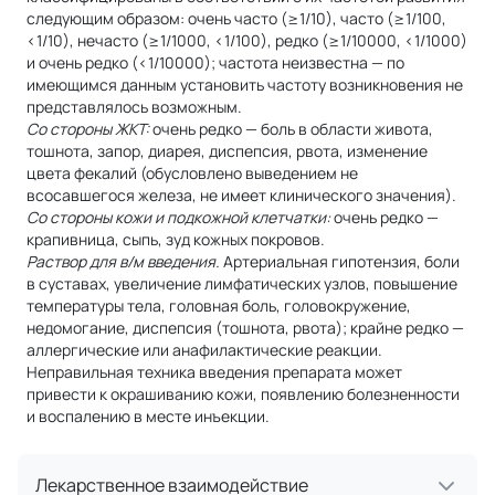
следующим образом: очень часто (≥1/10), часто (≥1/100,
<1/10), нечасто (≥1/1000, <1/100), редко (≥1/10000, <1/1000)
и очень редко (<1/10000); частота неизвестна — по
имеющимся данным установить частоту возникновения не
представлялось возможным.
Со стороны ЖКТ:
очень редко — боль в области живота,
тошнота, запор, диарея, диспепсия, рвота, изменение
цвета фекалий (обусловлено выведением не
всосавшегося железа, не имеет клинического значения).
Со стороны кожи и подкожной клетчатки:
очень редко —
крапивница, сыпь, зуд кожных покровов.
Раствор для в/м введения.
Артериальная гипотензия, боли
в суставах, увеличение лимфатических узлов, повышение
температуры тела, головная боль, головокружение,
недомогание, диспепсия (тошнота, рвота); крайне редко —
аллергические или анафилактические реакции.
Неправильная техника введения препарата может
привести к окрашиванию кожи, появлению болезненности
и воспалению в месте инъекции.
Лекарственное взаимодействие