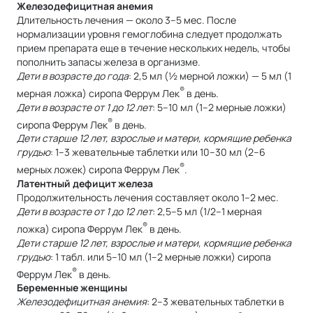
Железодефицитная анемия
Длительность лечения — около 3–5 мес. После
нормализации уровня гемоглобина следует продолжать
прием препарата еще в течение нескольких недель, чтобы
пополнить запасы железа в организме.
Дети в возрасте до года
: 2,5 мл (½ мерной ложки) — 5 мл (1
®
мерная ложка) сиропа Феррум Лек
в день.
Дети в возрасте от 1 до 12 лет
: 5–10 мл (1–2 мерные ложки)
®
сиропа Феррум Лек
в день.
Дети старше 12 лет, взрослые и матери, кормящие ребенка
грудью
: 1–3 жевательные таблетки или 10–30 мл (2–6
®
мерных ложек) сиропа Феррум Лек
.
Латентный дефицит железа
Продолжительность лечения составляет около 1–2 мес.
Дети в возрасте от 1 до 12 лет
: 2,5–5 мл (1/2–1 мерная
®
ложка) сиропа Феррум Лек
в день.
Дети старше 12 лет, взрослые и матери, кормящие ребенка
грудью
: 1 табл. или 5–10 мл (1–2 мерные ложки) сиропа
®
Феррум Лек
в день.
Беременные женщины
Железодефицитная анемия
: 2–3 жевательных таблетки в