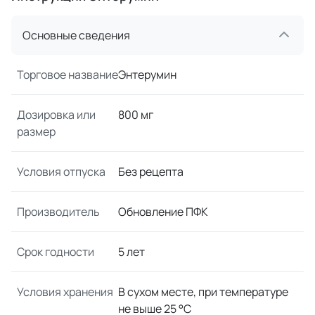
Основные сведения
Торговое название
Энтерумин
Дозировка или
800 мг
размер
Условия отпуска
Без рецепта
Производитель
Обновление ПФК
Срок годности
5 лет
Условия хранения
В сухом месте, при температуре
не выше 25 °C