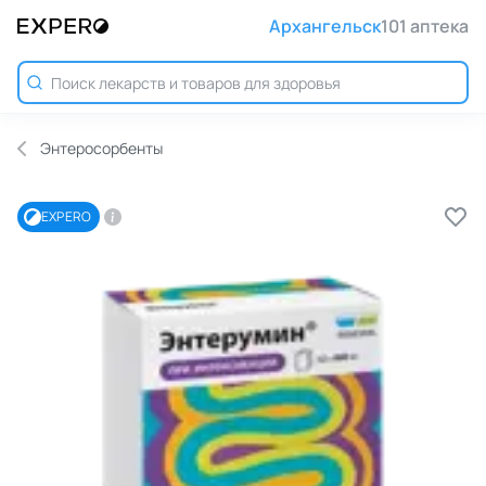
Архангельск
101 аптека
Энтеросорбенты
EXPERO