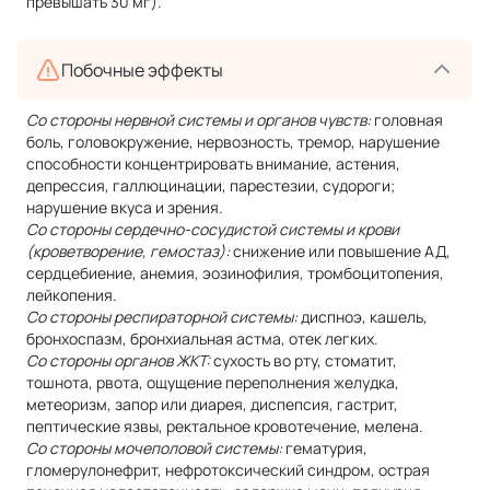
превышать 30 мг).
Побочные эффекты
Со стороны нервной системы и органов чувств:
головная
боль, головокружение, нервозность, тремор, нарушение
способности концентрировать внимание, астения,
депрессия, галлюцинации, парестезии, судороги;
нарушение вкуса и зрения.
Со стороны сердечно-сосудистой системы и крови
(кроветворение, гемостаз):
снижение или повышение АД,
сердцебиение, анемия, эозинофилия, тромбоцитопения,
лейкопения.
Со стороны респираторной системы:
диспноэ, кашель,
бронхоспазм, бронхиальная астма, отек легких.
Со стороны органов ЖКТ:
сухость во рту, стоматит,
тошнота, рвота, ощущение переполнения желудка,
метеоризм, запор или диарея, диспепсия, гастрит,
пептические язвы, ректальное кровотечение, мелена.
Со стороны мочеполовой системы:
гематурия,
гломерулонефрит, нефротоксический синдром, острая