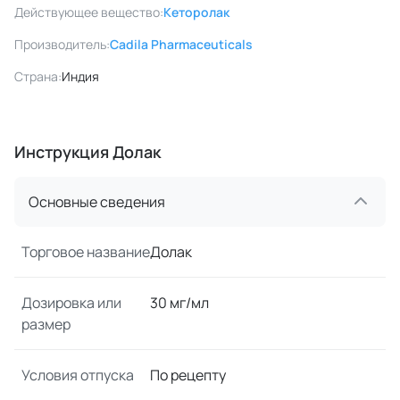
Действующее вещество:
Кеторолак
Производитель:
Cadila Pharmaceuticals
Страна:
Индия
Инструкция Долак
Основные сведения
Торговое название
Долак
Дозировка или
30 мг/мл
размер
Условия отпуска
По рецепту