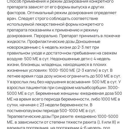
Способ применения и режим дозирования конкретного
препарата зависят от его формы выпуска и других
факторов. Оптимальный режим дозирования определяет
врач. Следует строго соблюдать соответствие
используемой лекарственной формы конкретного
препарата показаниям к применению и режиму
дозирования. Перорально. Препарат принимать в ложечке
жидкости. Профилактические дозы Доношенные
новорожденные с 4 недель жизни до 2-3 лет при
правильном уходе и достаточном пребывании на свежем
воздухе: 500 МЕ в сут. Недоношенные дети с 4 недель
жизни, близнецы, младенцы, находящиеся в плохих
жизненных условиях: 1000-1500 МЕ (2-3 капли) в сут. В
летнее время года дозу можно ограничить до 500 МЕ в сут.
У взрослых лиц без нарушения всасывания: 500 МЕ в сут. У
взрослых пациентов при синдроме мальабсорбции: 3000-
5000 МЕ в сут. Беременные женщины: ежедневная доза 500
МЕ на время всего периода беременности, либо 1000 МЕ в
сутки, начиная с 23 недели беременности. В
постменопаузном периоде 500-1000 МЕ в сут.
Терапевтические дозы При рахите: ежедневно 1000-5000
МЕ, в зависимости от степени тяжести рахита (I, II или III) и
варианта протекания, на протяжении 4-6 недель, под