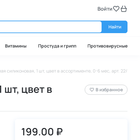
Войти
Войт
Найти
Витамины
Простуда и грипп
Противовирусные
я силиконовая, 1 шт, цвет в ассортименте, 0-6 мес, арт. 22/562
 шт, цвет в
В избранное
199.00 ₽