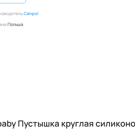
изводитель:
Canpol
ана:
Польша
baby Пустышка круглая силикон