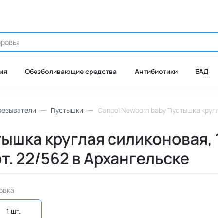
ия
Обезболивающие средства
Антибиотики
БАД
резыватели
Пустышки
Canpol Newborn baby Пустышка кругла
ышка круглая силиконовая, 1
т. 22/562 в Архангельске
овка
1 шт. 